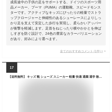
成長途中の子供の足をサポートする、ドイツのスポーツ用
品メーカー、プーマ（PUMA）の運動靴、スピードモンス
ターです。アクティブなキッズにぴったりの軽量でストラ
ップクロージャーと伸縮性のあるシューレースによりしっ
かり足を支えて安定した歩行を実現し、柔らかいアッパー
が衝撃を軽減します。足首をねじったり横やかかとを伸ば
しすぎを防ぐ設計で、24色の豊富なカラーバリエーション
があり、好みにより選べます。
全てのおすすめコメント
(
1
件)
>
17
【送料無料】 キッズ 靴 シューズ スニーカー 軽量 快適 通園 通学 散歩 アウトドア キャンプ 運動 履きやすい 疲れない 歩きやすい 痛くない やわらかい 気持ちいい カジュアル かわいい 春 夏 秋 冬 女の子 男の子 子供 キッズ 小学生 ジュニア プレゼント 誕生日 ギフト