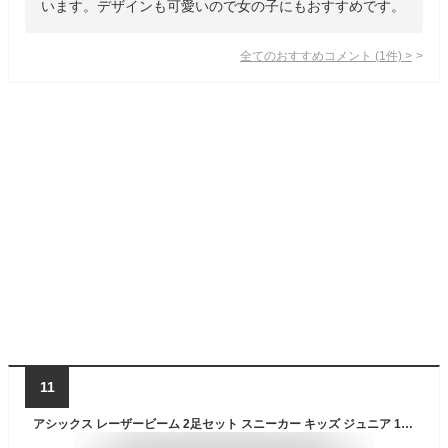
います。デザインも可愛いので女の子にもおすすめです。
全てのおすすめコメント
(
1
件)
>
11
アシックス レーザービーム 2足セット スニーカー キッズ ジュニア 1154A182 SJ 歩きやすい 走りやすい 軽量 紐 履きやすい ランニングシューズ 男の子 女の子 子供 靴 運動靴 2024秋冬モデル【2406】