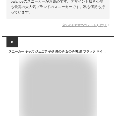
balanceのスニーカーがお薦めです。デザインも履き心地
も最高の大人気ブランドのスニーカーです。私も何足も持
っています。
全てのおすすめコメント
(
1
件)
>
8
スニーカー キッズ ジュニア 子供 男の子 女の子 靴 黒 ブラック ネイビー ピンク 防水 雨 安心 軽量 軽い 疲れにくい ベルトテープ シンプル 小学生 運動靴 梅雨 厚底 レディース SPPED FUNCTION FKR-1363 FKR-1364 タイムセール