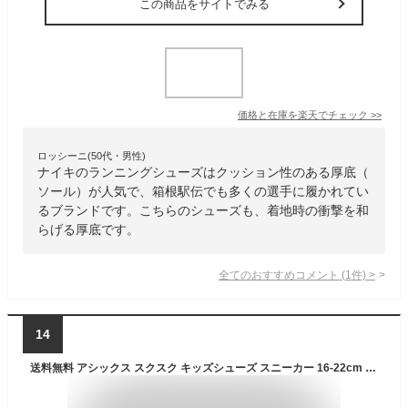
この商品をサイトでみる
価格と在庫を
楽天
でチェック
>>
ロッシーニ(50代・男性)
ナイキのランニングシューズはクッション性のある厚底（
ソール）が人気で、箱根駅伝でも多くの選手に履かれてい
るブランドです。こちらのシューズも、着地時の衝撃を和
らげる厚底です。
全てのおすすめコメント
(
1
件)
>
14
送料無料 アシックス スクスク キッズシューズ スニーカー 16-22cm 子供靴 asics SUKU2 NEIRA MINI スタンダードラスト ベルトタイプ ローカット カジュアル スポーティ ジュニア 幼児 小学生 運動靴 こども 男の子 女の子 すくすく SUKUSUKU ブランド くつ/1144A372