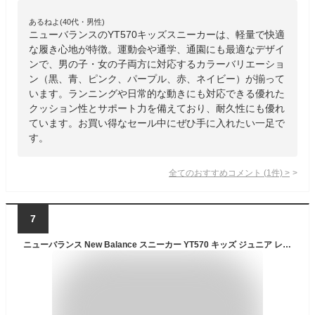
あるねよ(40代・男性)
ニューバランスのYT570キッズスニーカーは、軽量で快適
な履き心地が特徴。運動会や通学、通園にも最適なデザイ
ンで、男の子・女の子両方に対応するカラーバリエーショ
ン（黒、青、ピンク、パープル、赤、ネイビー）が揃って
います。ランニングや日常的な動きにも対応できる優れた
クッション性とサポート力を備えており、耐久性にも優れ
ています。お買い得なセール中にぜひ手に入れたい一足で
す。
全てのおすすめコメント
(
1
件)
>
7
ニューバランス New Balance スニーカー YT570 キッズ ジュニア レディース スニーカー 黒 青 ピンク パープル 赤 ネイビー セール 女の子 男の子 通学 通園