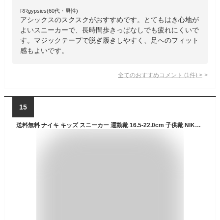
RRgypsies(60代・男性)
アシックスのスクスクがおすすめです。とてもはき心地が
よいスニーカーで、長時間歩きっぱなしでも疲れにくいで
す。マジックテープで脱ぎ履きしやすく、足へのフィット
感もよいです。
全てのおすすめコメント
(
1
件)
>
15
送料無料 ナイキ キッズ スニーカー 運動靴 16.5-22.0cm 子供靴 NIKE エア マックス SC PSV ローカット ベルトタイプ 子ども ジュニア AIR MAX スポーツ カジュアルシューズ 靴 男の子 女の子 小学生 ベルクロ ブランド ナイキスニーカー 運動靴 くつ/CZ5356-104