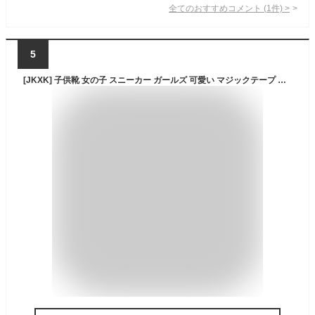
全てのおすすめコメント
(
1
件)
>
5
[JKXK] 子供靴 女の子 スニーカー ガールズ 可愛い マジックテープ キッズ 運動靴 軽量 ウォーキング 厚底 おしゃれ 小学生 通気 カジュアル スポーツ 通学 歩きやすい 滑り止め ゴム紐 誕生日プレゼント アウトドア 柔らか スクール (パープル, 21.5 cm)