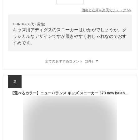
価格と在庫を
楽天
でチェック
>>
GRNBU(60代・男性)
キッズ用アディダスのスニーカーはいかがでしょうか。ク
ラシカルなデザインですが履きやすくおしゃれなのでおす
すめです。
全てのおすすめコメント（2件）
2
【選べるカラー】ニューバランス キッズ スニーカー 373 new balance YV373 VJ2 VK2 AQ2 AR2 AT2 AU2 AH2 AJ2 AM2 AN2 AO2 KN2 KG2 KB2 子供靴 ネイビー グリーン グレー ピンク 男の子 女の子 通学 運動靴