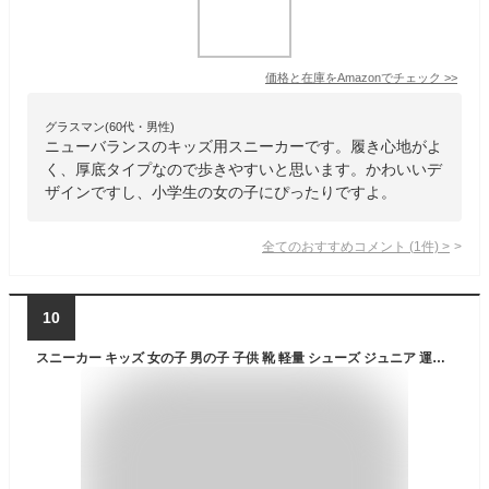
価格と在庫を
Amazon
でチェック
>>
グラスマン(60代・男性)
ニューバランスのキッズ用スニーカーです。履き心地がよ
く、厚底タイプなので歩きやすいと思います。かわいいデ
ザインですし、小学生の女の子にぴったりですよ。
全てのおすすめコメント
(
1
件)
>
10
スニーカー キッズ 女の子 男の子 子供 靴 軽量 シューズ ジュニア 運動靴 黒 子ども靴 キッズ靴 ベビー靴 通気 スポーツ くつ おしゃれ 可愛い 遠足 通園 通学 小学生 誕生日 プレゼント 歩きやすい 春夏秋冬