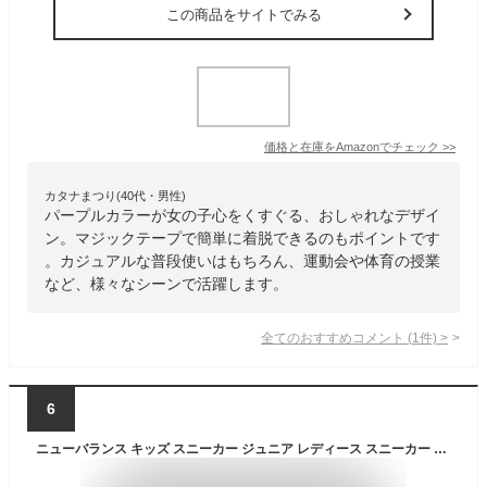
この商品をサイトでみる
価格と在庫を
Amazon
でチェック
>>
カタナまつり(40代・男性)
パープルカラーが女の子心をくすぐる、おしゃれなデザイ
ン。マジックテープで簡単に着脱できるのもポイントです
。カジュアルな普段使いはもちろん、運動会や体育の授業
など、様々なシーンで活躍します。
全てのおすすめコメント
(
1
件)
>
6
ニューバランス キッズ スニーカー ジュニア レディース スニーカー New Balance YT570 黒 青 ピンク パープル 赤 ネイビー 運動会 運動靴 通学 通園 男の子 女の子 ランニングシューズ 軽量 セール 送料無料