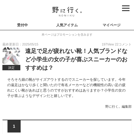
受付中
人気アイテム
マイページ
本ページはプロモーションを含みます
最終更新日：2025/05/15
197
View
22
コメント
遠足で足が疲れない靴！人気ブランドな
ど小学生の女の子が喜ぶスニーカーのお
すすめは？
決定
そろそろ娘の靴がサイズアウトするのでスニーカーを探しています。今年
の遠足はかなり歩くと聞いたので有名メーカーなどの機能性の高い足の疲
れにくい靴があればと思うのですがおすすめはありますか？小学生の女の
子が喜ぶようなデザインだと嬉しいです。
野に行く。編集部
1