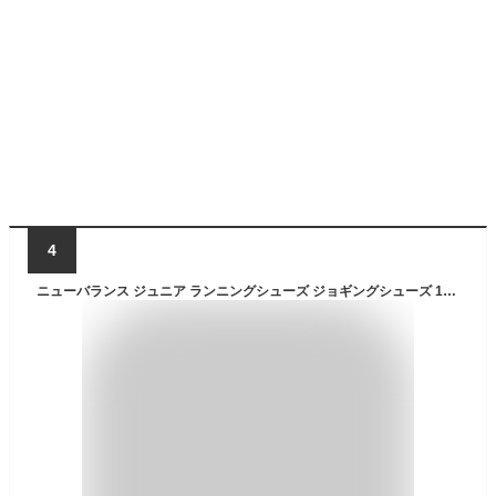
4
ニューバランス ジュニア ランニングシューズ ジョギングシューズ 17-21.5cm 子供靴 ジュニアスニーカー くつ クツ キッズスニーカー/NewBalance NB Hanzo V v2 ハンゾー/子ども スニーカー 男の子 女の子 小学生 中学生 運動会 体育 学校 ブランド 運動靴/PXHANV-D