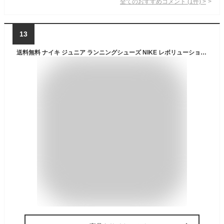
全てのおすすめコメント
(
1
件)
>
13
送料無料 ナイキ ジュニア ランニングシューズ NIKE レボリューション 7 GS ローカット 20-25cm ひも靴 子供靴 スニーカー キッズシューズ 子ども スポーティ カジュアル 男の子 女の子 小学生 運動靴 通学 学校 グレー ブランド スポーツ こども くつ/FB7689-004