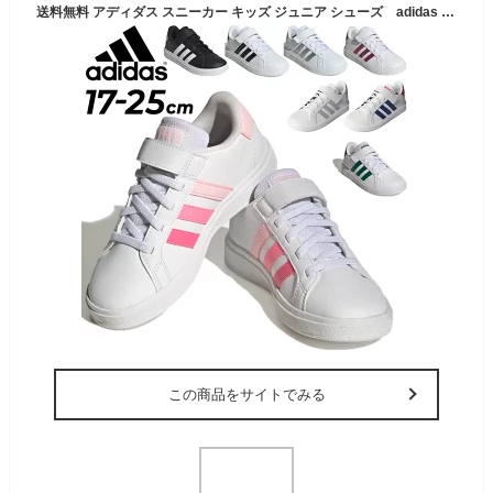
送料無料 アディダス スニーカー キッズ ジュニア シューズ adidas GRAND COURT 2.0 EL K 17-25.0cm 子供靴 コートスタイル 男の子 女の子 子ども グランドコート 運動靴 小学生 通学 通園 くつ/LKK27【a20Qpd】
この商品をサイトでみる