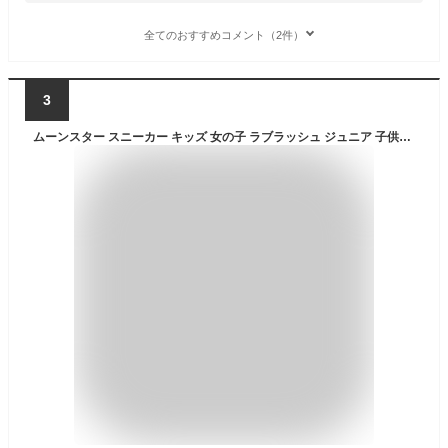
全てのおすすめコメント（2件）
3
ムーンスター スニーカー キッズ 女の子 ラブラッシュ ジュニア 子供靴 抗菌 防臭 軽量 ローカット おしゃれ かわいい 歩きやすい 履きやすい 軽い 運動靴 運動会 体育 小学生 通学 学校 子供靴 LUVRUSH 黒 ブラック ベージュ サックス パープル 1109