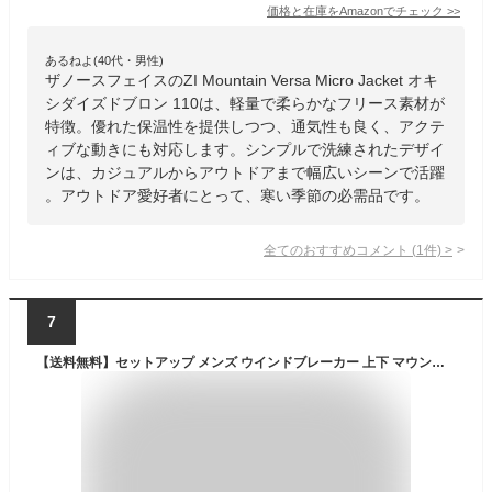
価格と在庫を
Amazon
でチェック
>>
あるねよ(40代・男性)
ザノースフェイスのZI Mountain Versa Micro Jacket オキ
シダイズドブロン 110は、軽量で柔らかなフリース素材が
特徴。優れた保温性を提供しつつ、通気性も良く、アクテ
ィブな動きにも対応します。シンプルで洗練されたデザイ
ンは、カジュアルからアウトドアまで幅広いシーンで活躍
。アウトドア愛好者にとって、寒い季節の必需品です。
全てのおすすめコメント
(
1
件)
>
7
【送料無料】セットアップ メンズ ウインドブレーカー 上下 マウンテンパーカー レディース キッズ 上下セット アウトドアジャケット 登山ウェア ジップアップ 春 登山服 撥水 ゴルフ 防寒 釣り ウェア バイク トレッキング パンツ 防風 自転車 スポーツウェア