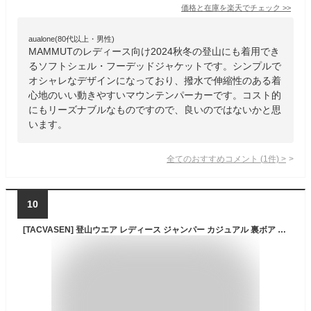
価格と在庫を
楽天
でチェック
>>
aualone(80代以上・男性)
MAMMUTのレディース向け2024秋冬の登山にも着用でき
るソフトシェル・フーデッドジャケットです。シンプルで
オシャレなデザインになっており、撥水で伸縮性のある着
心地のいい動きやすいマウンテンパーカーです。コスト的
にもリーズナブルなものですので、良いのではないかと思
います。
全てのおすすめコメント
(
1
件)
>
10
[TACVASEN] 登山ウエア レディース ジャンパー カジュアル 裏ボア 防風 マウンテンパーカー 防水 大きいサイズ 登山服 ハイキング 防寒ジャケット スキー ダークパープル L