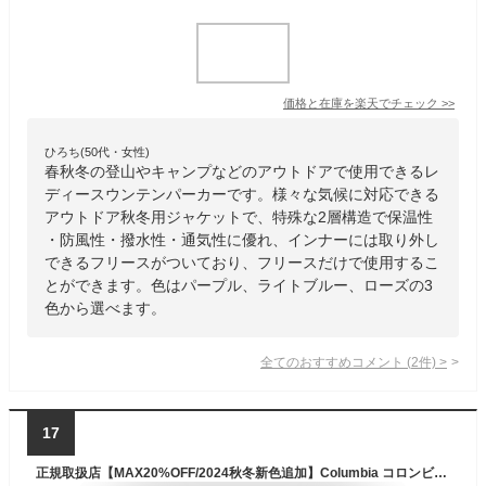
価格と在庫を
楽天
でチェック
>>
ひろち(50代・女性)
春秋冬の登山やキャンプなどのアウトドアで使用できるレ
ディースウンテンパーカーです。様々な気候に対応できる
アウトドア秋冬用ジャケットで、特殊な2層構造で保温性
・防風性・撥水性・通気性に優れ、インナーには取り外し
できるフリースがついており、フリースだけで使用するこ
とができます。色はパープル、ライトブルー、ローズの3
色から選べます。
全てのおすすめコメント
(
2
件)
>
17
正規取扱店【MAX20%OFF/2024秋冬新色追加】Columbia コロンビア ジャケット ロマビスタ スタンドネック Loma Vista Stand Neck Jacket ジャケット フリース ジャケット メンズ レディース アウター ブルゾン アウトドア XS S M L XL XXL 長袖 上着 人気 定番 XSXM5673