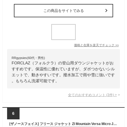
この商品をサイトでみる
価格と在庫を
楽天
でチェック
>>
RRgypsies(60代・男性)
FORCLAZ（フォルクラ）の登山用ダウンジャケットがお
すすめです。保温性に優れていますが、ダボつかないシル
エットで、動きやすいです。撥水加工で雨や雪に強いです
。もちろん洗濯可能です。
全てのおすすめコメント
(
3
件)
>
6
[ザノースフェイス] フリース ジャケット ZI Mountain Versa Micro Jacket オキシダイズドブロン 110