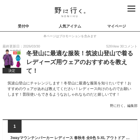
受付中
人気アイテム
マイページ
本ページはプロモーションを含みます
最終更新日：2026/03/30
526
View
30
コメント
冬登山に最適な服装！筑波山登山で着る
レディーズ用ウェアのおすすめを教え
て！
決定
筑波山登山にチャレンジします！冬登山に最適な服装を知りたいです！お
すすめのウェアがあれば教えてください！レディース向けのものでお願い
します！普段使いもできるようなおしゃれなものだと嬉しいです！
野に行く。編集部
1
3wayマウンテンパーカー レディース 春秋冬 全8色 S-XL アウトドア ストレッチ フリース 防水 防風 保温 多機能 登山 釣り キャンプ スキー スケボー 雪遊び 雪 Mt.happy/マウントハッピー