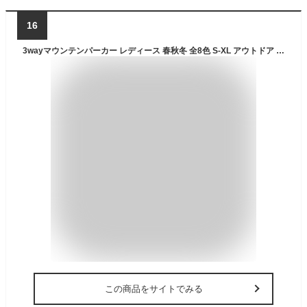
16
3wayマウンテンパーカー レディース 春秋冬 全8色 S-XL アウトドア ストレッチ フリース 防水 防風 保温 多機能 登山 釣り キャンプ スキー スケボー 雪遊び 雪 Mt.happy/マウントハッピー
この商品をサイトでみる