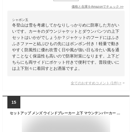
価格と在庫を
Amazon
でチェック
>>
シャボン玉
冬登山は雪を考慮してかなりしっかりめに防寒した方がい
いです。カーキのダウンジャケットとダウンパンツの上下
セットはいかがでしょうか？ジャケットのフードにはふさ
ふさファーと結ぶひもの先にはボンボン付き！軽量で動き
やすく防風性に優れ吹雪く日や風が強い日も冷たい風を通
すことなく保温性も高いので防寒対策になります。上下ど
ちらにも両サイドにポケット付きで便利です。普段使いに
は上下別々に着回すとお洒落ですよ。
全てのおすすめコメント
(
1
件)
>
15
セットアップ メンズ ウインドブレーカー 上下 マウンテンパーカー レディース キッズ 上下セット アウトドアアウトドアジャケット 登山ウェア ジップアップ 登山服 撥水 キャンプ ゴルフ 防寒 釣り ウェア バイク トレッキング パンツ 防風 自転車 スポーツウェア 秋冬