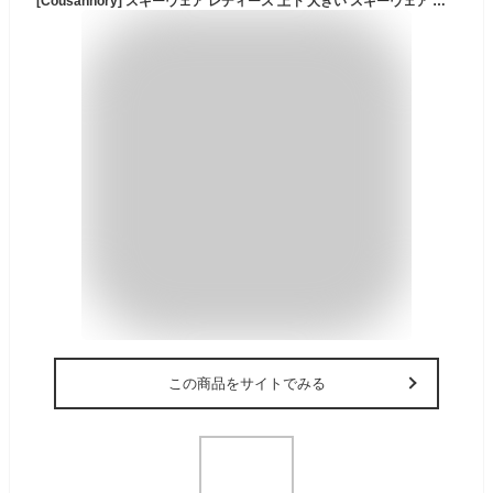
[Cousannory] スキーウェア レディース 上下 大きい スキーウェア レディース 冬 軽量 ダウン 防寒服 ロンパース 2点セット スキー場 スポーツ スノーボードウェア 防風 保温 上下 ジップアップ ジャケット パンツ ダウンジャケット 登山 スキー 雪用 アウトドア 雪遊び(カーキ,L)
この商品をサイトでみる