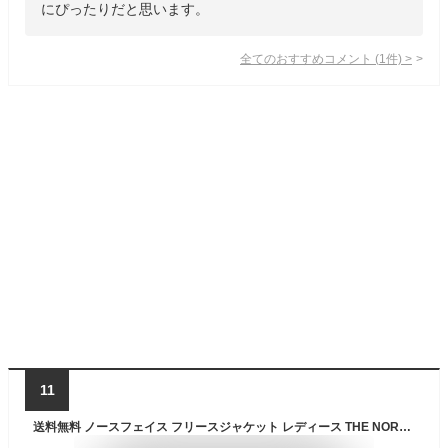
にぴったりだと思います。
全てのおすすめコメント
(
1
件)
>
11
送料無料 ノースフェイス フリースジャケット レディース THE NORTH FACE アウトドアウェア 中間 保温着 防寒 アウター レディースウェア 登山 キャンプ デイリー カジュアル 上着 ブラック 黒 秋 冬 ブランド アパレル 服/NLW72304