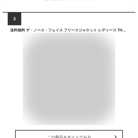
3
送料無料 ザ・ノース・フェイス フリースジャケット レディース THE NORTH FACE アウトドアウェア 中間 保温着 防寒 アウター レディースウェア 登山 キャンプ デイリー カジュアル 上着 ブラック 黒 秋 冬 ブランド アパレル 服/NLW72304
この商品をサイトでみる