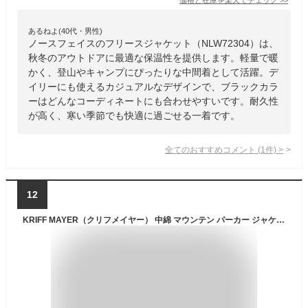
あるねよ(40代・男性)
ノースフェイスのフリースジャケット（NLW72304）は、
秋冬のアウトドアに最適な保温性を提供します。軽量で暖
かく、登山やキャンプにぴったりな中間着として活躍。デ
イリーにも使えるカジュアルなデザインで、ブラックカラ
ーはどんなコーディネートにも合わせやすいです。耐久性
が高く、寒い季節でも快適に過ごせる一着です。
全てのおすすめコメント
(
1
件)
>
12
KRIFF MAYER（クリフメイヤー） 中綿 マウンテン パーカー ジャケット レディース ボア マンパ フーディ ウインドブレーカー フード 防寒 暖かい アウトドア キャンプ 登山 山登り 釣り フェス ライブ 通学 通勤 春 秋 冬 コーデ シンプル 無地 カーキ 【2464905L】