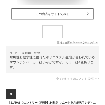
この商品をサイトでみる
価格と在庫を
Amazon
でチェック
>>
コーヒー三杯(40代・男性)
耐風性と撥水性に優れたポリエステル生地が使われている
マウンテンパーカーはいかがですか。カラーは4色ありま
す。
全てのおすすめコメント
(
2
件)
>
9
【11/30までエントリーでP5倍】24秋冬 マムート MAMMUT レディース マクン 2.0 ソフトシェル フーデッド ジャケット AF 1011-00802 撥水 ソフトシェル ストレッチ マウンテンパーカー フード付き アウトドア キャンプ 登山