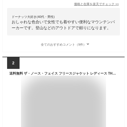
価格と在庫を
楽天
でチェック
>>
ドーナッツ大好き(40代・男性)
おしゃれな色合いで女性でも着やすい便利なマウンテンパ
ーカーです。登山などのアウトドアで頼りになります。
全てのおすすめコメント（9件）
2
送料無料 ザ・ノース・フェイス フリースジャケット レディース THE NORTH FACE アウトドアウェア 中間 保温着 防寒 アウター レディースウェア 登山 キャンプ デイリー カジュアル 上着 ブラック 黒 秋 冬 ブランド アパレル 服/NLW72304