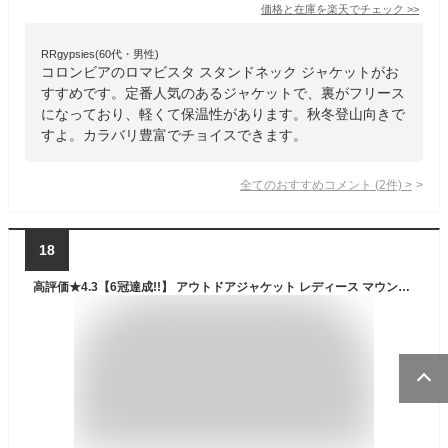
価格と在庫を
楽天
でチェック
>>
RRgypsies(60代・男性)
コロンビアのロマビスタ スタンドネック ジャケットがお
すすめです。定番人気のあるジャケットで、裏がフリース
になっており、軽くて保温性があります。秋冬登山向きで
すよ。カラバリ豊富でチョイスできます。
全てのおすすめコメント
(
2
件)
>
18
高評価★4.3【6冠達成!!】 アウトドアジャケット レディース マウンテンパーカー 春秋 登山 釣り キャンプ 防風 撥水 登山服 レインウェア 防寒 登山用 カジュアル ウェア かわいい バイク フィッシング[耐水圧 2000mm] 【最大クーポン500円】【正規品】【お試し返品可能】