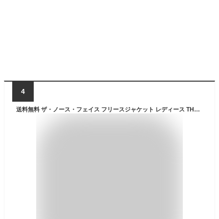
4
送料無料 ザ・ノース・フェイス フリースジャケット レディース THE NORTH FACE アウトドアウェア 中間 保温着 防寒 アウター レディースウェア 登山 キャンプ デイリー カジュアル 上着 ブラック 黒 秋 冬 ブランド アパレル 服/NLW72304