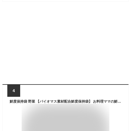
4
鮮度保持袋 野菜 【バイオマス素材配合鮮度保持袋】 お料理ママの鮮度保持袋 40枚 保存袋 鮮度保持ポリ袋 野菜保存袋 長持ちさせる 食品保存袋 食材保存袋 鮮度キープ 野菜の鮮度を保つ袋 食品ロス 対策