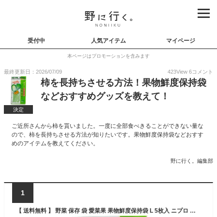
受付中
人気アイテム
マイページ
本ページはプロモーションを含みます
最終更新日：2026/07/09
423
View
6
コメント
柿を長持ちさせる方法！果物鮮度保持袋
などおすすめグッズを教えて！
決定
ご近所さんから柿を貰いました。一度に全部食べきることができない量な
ので、柿を長持ちさせる方法が知りたいです。果物鮮度保持袋などおすす
めのアイテムを教えてください。
野に行く。編集部
1
【 送料無料 】 野菜 保存 袋 愛菜果 果物鮮度保持袋 L 5枚入 ニプロ 保持袋 鮮度