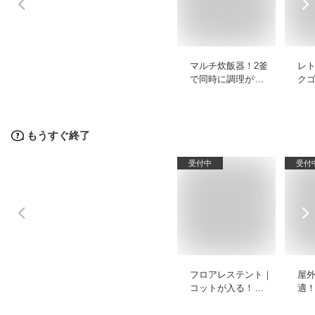
マルチ炊飯器！2釜
レ
で同時に調理ができ
ク
る多機能炊飯器のお
れ
すすめは？
ル
て
もうすぐ終了
受付中
受付
フロアレステント｜
屋
コットが入る！ソロ
適
テントなど床なしテ
のD
ントのおすすめは？
お