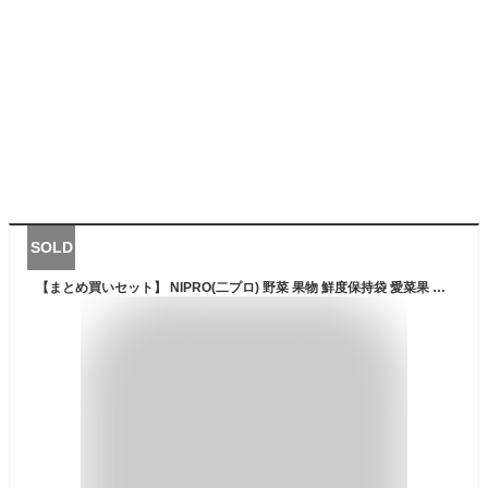
SOLD
【まとめ買いセット】 NIPRO(二プロ) 野菜 果物 鮮度保持袋 愛菜果 M12枚 L10枚 セット (Mサイズ6枚×2セット Lサイズ5枚×2セット)