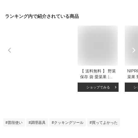
ランキング内で紹介されている商品
【 送料無料 】 野菜
NIPR
保存 袋 愛菜果 果物
菜果 
鮮度保持袋 L 5枚入
保持袋
ショップでみる
シ
ニプロ 保持袋 鮮度
普段使い
調理器具
クッキングツール
買ってよかった