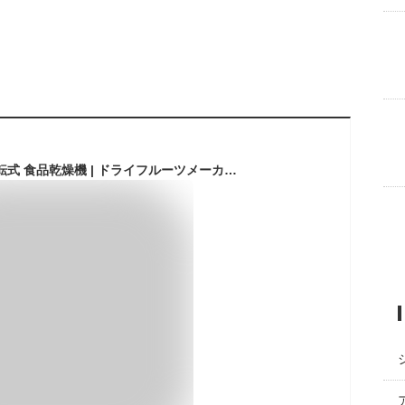
フードドライヤー 回転式 食品乾燥機 | ドライフルーツメーカー ドライフードメーカー 食品乾燥器 電気食品脱水機 ディハイドレーター 温度調節 野菜乾燥 無添加 ドライフルーツ 家庭用 ドライフード 野菜 ド