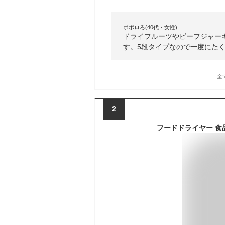
ポポロろ(40代・女性)
ドライフルーツやビーフジャー
す。5段タイプなので一度にた
全
2