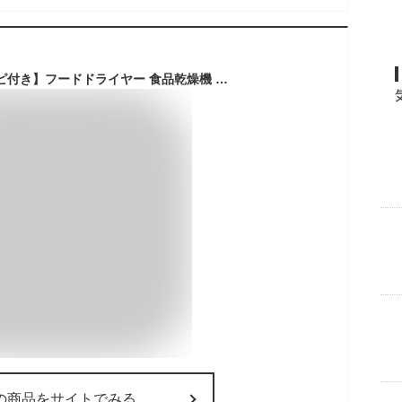
【2024新機種・レシピ付き】フードドライヤー 食品乾燥機 ドライフルーツメーカー 5層大容量 35℃から70℃までの温度設定 1～72の時間設定 ヘルシー ドライフードメーカー 家庭用 日本語説明書付き
の商品をサイトでみる