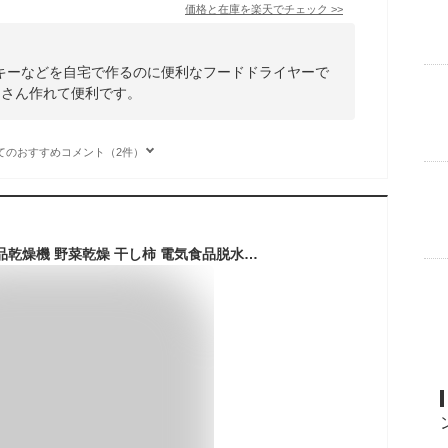
価格と在庫を
楽天
でチェック
>>
キーなどを自宅で作るのに便利なフードドライヤーで
くさん作れて便利です。
てのおすすめコメント（2件）
フードドライヤー 食品乾燥機 野菜乾燥 干し柿 電気食品脱水機 ドライフード ドライフルーツメーカー 特典 レシピ 温度調節35℃～70℃ タイマー1～24h 自家製おやつ ジャーキーメーカー 5層・6層・7層・8層【超省エネ】