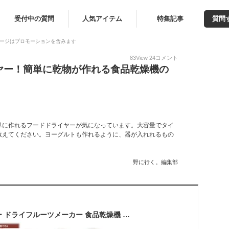
受付中の質問
人気アイテム
特集記事
質問
ージはプロモーションを含みます
83
View
24
コメント
ヤー！簡単に乾物が作れる食品乾燥機の
単に作れるフードドライヤーが気になっています。大容量でタイ
教えてください。ヨーグルトも作れるように、器が入れれるもの
野に行く。編集部
ドライフードメーカー ドライフルーツメーカー 食品乾燥機 家庭用 ジャーキーメーカー ROOMMATE エナジーフードドライヤー RM-202TE 野菜乾燥機 干し野菜 乾燥野菜 フードドライヤー タイマー付き 5段トレイ 食品乾燥 野菜 果物 フルーツ 温度設定【送料無料