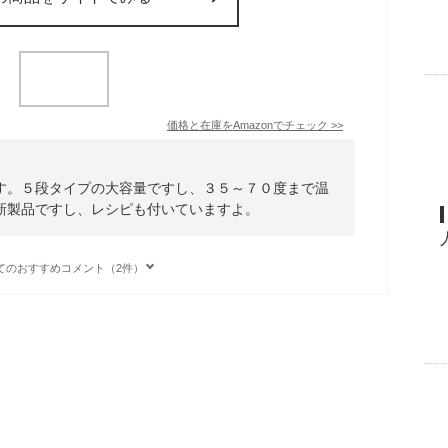
価格と在庫を
Amazon
でチェック
>>
す。５段タイプの大容量ですし、３５～７０度まで温
新製品ですし、レシピも付いていますよ。
てのおすすめコメント（2件）