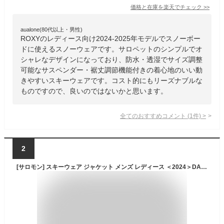
価格と在庫を
楽天
でチェック
>>
aualone(80代以上・男性)
ROXYのレディース向け2024‐2025年モデルでスノーボー
ドに使えるスノーウェアです。サロペットのシンプルでオ
シャレなデザインになっており、防水・透湿でサイズ調整
可能なサスペンダー・裾丈調節機能付きの着心地のいい動
きやすいスキーウェアです。コスト的にもリーズナブルな
ものですので、良いのではないかと思います。
全てのおすすめコメント
(
1
件)
>
2
[サロモン] スキーウェア ジャケット メンズ レディース ＜2024＞DAGGER GTX DOWN PARKA M 【GORE-TEX】