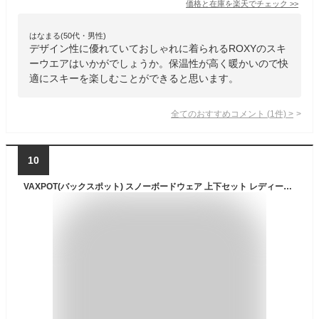
価格と在庫を
楽天
でチェック
>>
はなまる(50代・男性)
デザイン性に優れていておしゃれに着られるROXYのスキ
ーウエアはいかがでしょうか。保温性が高く暖かいので快
適にスキーを楽しむことができると思います。
全てのおすすめコメント
(
1
件)
>
10
VAXPOT(バックスポット) スノーボードウェア 上下セット レディース 【耐水圧5000mm 透湿3000g 撥水加工】 VA-2025 DT-MUL/PNK WS(女性用S)