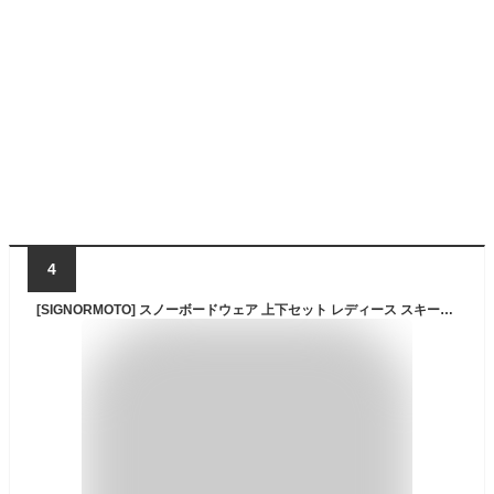
4
[SIGNORMOTO] スノーボードウェア 上下セット レディース スキーウェア 保温 撥水 防風 防汚 ストレッチ 耐久性 耐水圧5000mm 透湿性5000g おしゃれ 雪遊び 登山 アウトドア スノーウェア ジャケット+ピンクパンツ