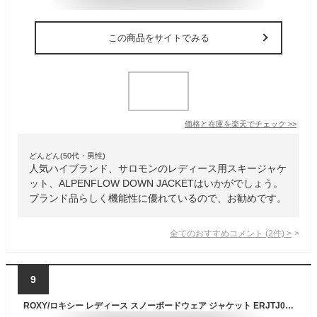
この商品をサイトでみる
価格と在庫を
楽天
でチェック
>>
どんどん(50代・男性)
人気ハイブランド、サロモンのレディース用スキージャケ
ット、ALPENFLOW DOWN JACKETはいかがでしょう。
ブランド品らしく機能性に優れているので、お勧めです。
全てのおすすめコメント
(
2
件)
>
9
ROXY/ロキシー レディース スノーボードウェア ジャケット ERJTJ03453 スノージャケット スノボウェア スノーウェア スキーウェア 上 防寒 ウインタースポーツ 女性用 ブランド