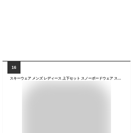
16
スキーウェア メンズ レディース 上下セット スノーボードウェア スノボウェア スキーウエア NNOUM ノアム 耐水圧20000ml 軽量 防寒 保温 裾丈調節 フード付き 4wayストレッチ ジャケット パンツ 武井壮着用 店長厳選