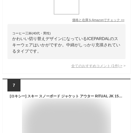
価格と在庫を
Amazon
でチェック
>>
コーヒー三杯(40代・男性)
かわいい切り替えデザインになっているICEPARDALのス
キーウェアはいかがですか。中綿がしっかり充填されてい
るタイプです。
全てのおすすめコメント
(
1
件)
>
7
[ロキシー] スキー スノーボード ジャケット アウター RITUAL JK 15K 24S NERJTJ03447 GEF0 （グリーン/Ｌ/Lady's）