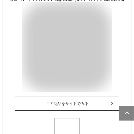
この商品をサイトでみる