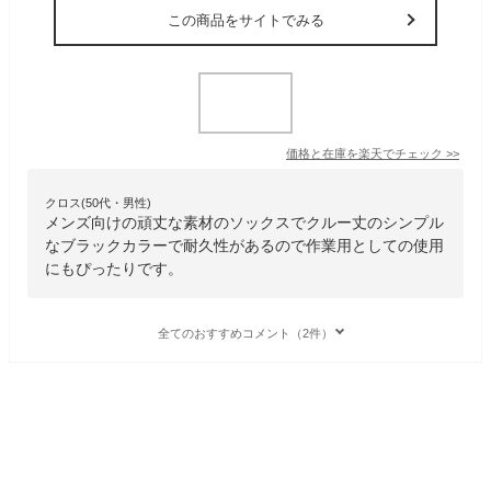
この商品をサイトでみる
価格と在庫を
楽天
でチェック
>>
クロス(50代・男性)
メンズ向けの頑丈な素材のソックスでクルー丈のシンプル
なブラックカラーで耐久性があるので作業用としての使用
にもぴったりです。
全てのおすすめコメント（2件）