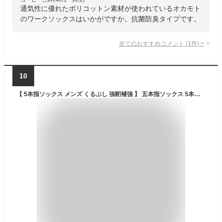
通気性に優れたポリコットン素材が使われているオカモト
のワークソックスはいかがですか。抗菌防臭タイプです。
全てのおすすめコメント
(
1
件)
>
10
【 5本指ソックス メンズ くるぶし 強靭補強 】 五本指ソックス 5本指靴下 五本指靴下 くつした 綿 厚手 黒 ブラック 大きいサイズ 作業用 無地 消臭 抗菌防臭 水虫 男性 破れにくい 丈夫 安全靴 送料無料 お父さん 3足 6足 10足 セット 夏用 涼しい kr15