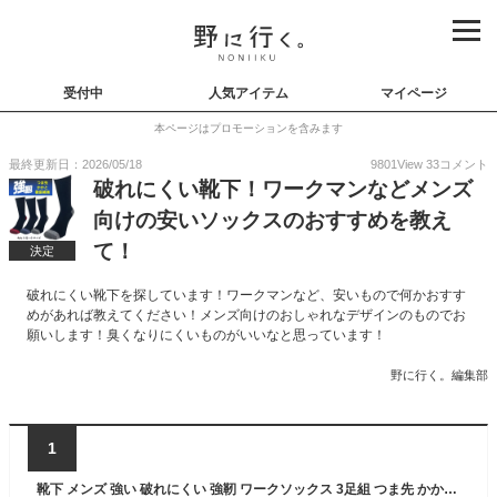
受付中
人気アイテム
マイページ
本ページはプロモーションを含みます
最終更新日：2026/05/18
9801
View
33
コメント
破れにくい靴下！ワークマンなどメンズ
向けの安いソックスのおすすめを教え
て！
決定
破れにくい靴下を探しています！ワークマンなど、安いもので何かおすす
めがあれば教えてください！メンズ向けのおしゃれなデザインのものでお
願いします！臭くなりにくいものがいいなと思っています！
野に行く。編集部
1
靴下 メンズ 強い 破れにくい 強靭 ワークソックス 3足組 つま先 かかと 補強 作業用 カラーアソート 25cm〜27cm/27cm〜29cm