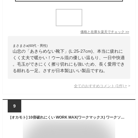
価格と在庫を
楽天
でチェック
>>
まさまさa(60代・男性)
山忠の「あきらめない靴下」(L:25-27cm)、本当に疲れに
くく丈夫で暖かい！ウール混の優しい温もり、一日中快適
。毛玉ができにくく擦り切れにも強いため、長く愛用でき
る頼れる一足。さすが日本製はいい製品ですね。
全てのおすすめコメント
(
1
件)
>
9
[オカモト] 10倍破れにくい WORK MAX(ワークマックス) ワークソックス 3足組 つま先かかと補強 抗菌防臭 高耐久設計 底パイル 作業用 481-349