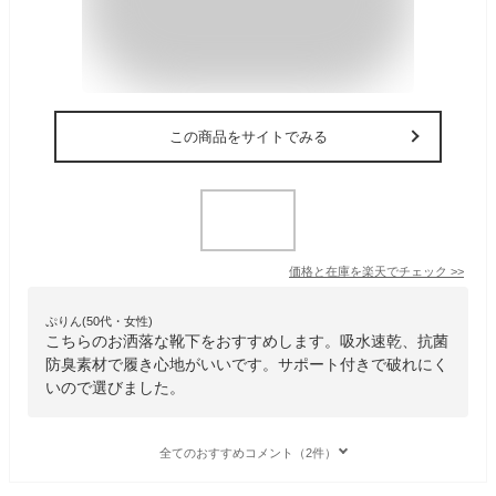
この商品をサイトでみる
価格と在庫を
楽天
でチェック
>>
ぷりん(50代・女性)
こちらのお洒落な靴下をおすすめします。吸水速乾、抗菌
防臭素材で履き心地がいいです。サポート付きで破れにく
いので選びました。
全てのおすすめコメント（2件）