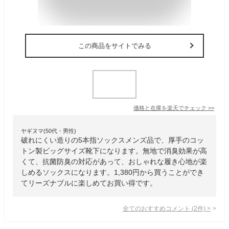
この商品をサイトでみる
価格と在庫を
楽天
でチェック
>>
ヤギヌマ(50代・男性)
破れにくい造りの5本指ソックスメンズ品で、厚手のコッ
トン製ビッグサイズ靴下になります。無地で消臭効果が高
くて、抗菌防臭の対応があって、おしゃれな履き心地が楽
しめるソックスになります。1,380円から買うことができ
てリーズナブルに楽しめてお買い得です。
全てのおすすめコメント
(
2
件)
>