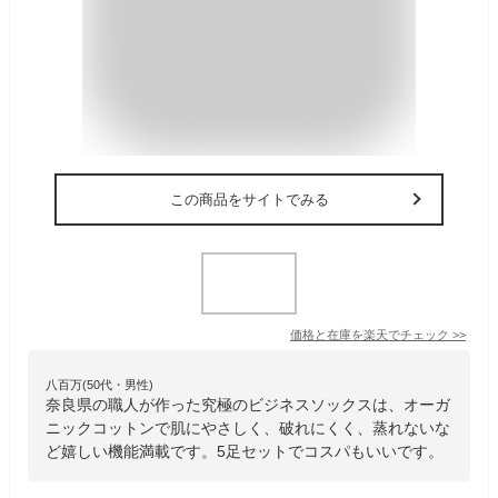
この商品をサイトでみる
価格と在庫を
楽天
でチェック
>>
八百万(50代・男性)
奈良県の職人が作った究極のビジネスソックスは、オーガ
ニックコットンで肌にやさしく、破れにくく、蒸れないな
ど嬉しい機能満載です。5足セットでコスパもいいです。