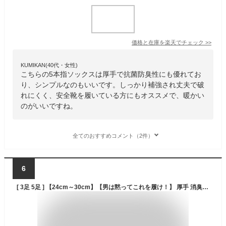
価格と在庫を
楽天
でチェック
>>
KUMIKAN(40代・女性)
こちらの5本指ソックスは厚手で抗菌防臭性にも優れてお
り、シンプルなのもいいです。しっかり補強され丈夫で破
れにくく、安全靴を履いている方にもオススメで、暖かい
のがいいですね。
全てのおすすめコメント（2件）
6
[ 3足 5足 ] 【24cm～30cm】【男は黙ってこれを履け！】 厚手 消臭靴下 日本製 靴下 セット メンズ 綿100% 綿 100 日本製 消臭 防臭 臭わない 紳士 男性 ビジネス 紺 綿100 ソックス ビジネスソックス 蒸れない 足 臭い 涼しい 破れにくい 丈夫な靴下 足の臭い 大きいサイズ