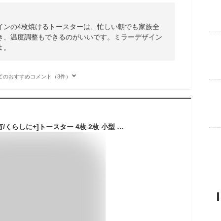
インの4枚焼けるトースターは、忙しい朝でも家族全
き、温度調整もできるのがいいです。ミラーデザイン
よ。
てのおすすめコメント（3件）
[100円OFFクーポン有/くらしに+]トースター 4枚 2枚 小型 おしゃれ シンプル コンパクト スチーム 4枚焼き 2枚焼き レトロ かわいい スチームトースター アイリスオーヤマ カーボントースター SOT-401 SOT-201