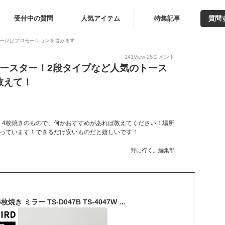
受付中の質問
人気アイテム
特集記事
質問
ージはプロモーションを含みます
141
View
26
コメント
トースター！2段タイプなど人気のトース
教えて！
！4枚焼きのもので、何かおすすめがあれば教えてください！場所
思っています！できるだけ安いものだと嬉しいです！
野に行く。編集部
【公式】トースター 4枚焼き ミラー TS-D047B TS-4047W ブラック ホワイト | ツインバード TWINBIRDミラーガラスオーブントースター 4枚 ピザ 温度調節 オーブントースト ミラーデザイン 新生活