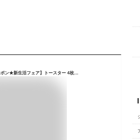
【最大400円OFFクーポン★新生活フェア】トースター 4枚焼き アイリスオーヤマ 一人暮らし トースター 4枚 オーブントースター 小型 コンパクト 上下ヒーター 温度調節 受け皿付 スライドオープン シンプル 食パン おしゃれ EOT-032-CW EOT-032-HA