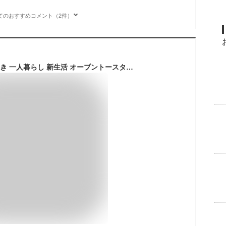
てのおすすめコメント（2件）
トースター 4枚 4枚焼き 一人暮らし 新生活 オーブントースター 4枚 ミラー調 ミラーガラス ひとり暮らし トースト 食パン 四枚 温度調節 新生活 キッチン家電 一人暮らし POT-413-B アイリスオーヤマ[安心延長保証対象]