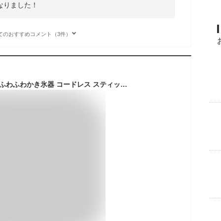
なりました！
てのおすすめコメント（3件）
Otona オトナ 大人のふわふわかき氷器 コードレス スティックタイプ 電動 かき氷器 かき氷機 氷かき器 ハンディ ワンプッシュ ふわ雪 大人 ふわふわ かき氷 CDIS-B3 パステルターコイズ【送料無料】