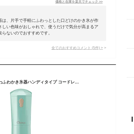
価格と在庫を
楽天
でチェック
>>
器は、片手で手軽にふわっとした口どけのかき氷が作
さしい色味がおしゃれで、使うだけで気分が高まるア
取らないのでおすすめです。
全てのおすすめコメント
(
5
件)
>
ドウシシャ 大人のふわふわかき氷器ハンディタイプ コードレス 刃の高さ調節機能付 バラ氷専用 レシピ付 パステルターコイズ