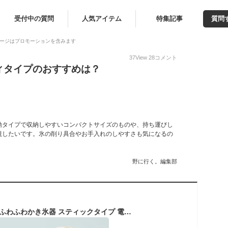
受付中の質問
人気アイテム
特集記事
質問
ージはプロモーションを含みます
37
View
28
コメント
ィタイプのおすすめは？
動タイプで収納しやすいコンパクトサイズのものや、持ち運びし
視したいです。氷の削り具合やお手入れのしやすさも気になるの
野に行く。編集部
Otona オトナ 大人のふわふわかき氷器 スティックタイプ 電動 かき氷器 かき氷機 氷かき器 ハンディ ワンプッシュ ふわ雪 大人 ふわふわ かき氷 DHIS-B3 ミルキーベージュ【送料無料】【レビュー報告でアイススプーン】