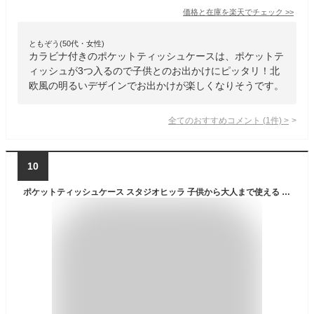
価格と在庫を
楽天
でチェック
>>
ともぞう(50代・女性)
カラビナ付きのポケットティッシュケースは、ポケットテ
ィッシュが3つ入るので子供とのお出かけにピッタリ！北
欧風の明るいデザインでお出かけが楽しくなりそうです。
全てのおすすめコメント
(
1
件)
>
10
ポケットティッシュケース スタジオヒッラ 子供から大人まで使える ラミネート加工(子ども 男の子 女の子 日本製 おしゃれ プチプラ ポーチ ポケットティッシュカバー)北欧 雑貨 贈り物 ギフト かわいい 誕生日プレゼント プチギフト