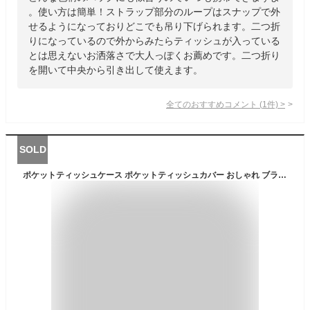
。使い方は簡単！ストラップ部分のループはスナップで外
せるようになっておりどこでも吊り下げられます。二つ折
りになっているので外からみたらティッシュが入っている
とは思えないお洒落さで大人っぽくお薦めです。二つ折り
を開いて中央から引き出して使えます。
全てのおすすめコメント
(
1
件)
>
SOLD
ポケットティッシュケース ポケットティッシュカバー おしゃれ ブランド CROSS ROADS クロスロード【】栃木レザー社製ヴォーノオイルレザー ティッシュケース 本革 牛革 限定カラー シュリンクレザー 日本製 国産