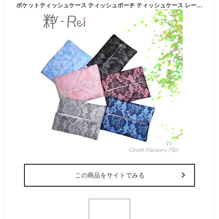
ポケットティッシュケース ティッシュポーチ ティッシュケース レース ティッシュ入れ 上品 エレガント ガーリー 姫系 大人 北欧 ローズ 薔薇 プチ ピンク 水色 グレー 黒 フォーマル 人気 自社ブランド入園・入学準備 可愛い お洒落 母の日ギフト
この商品をサイトでみる