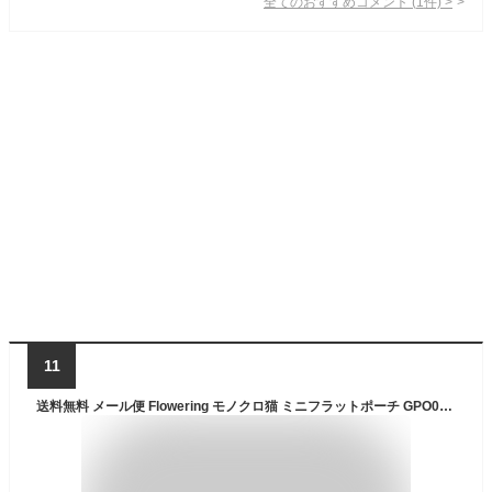
全てのおすすめコメント
(
1
件)
>
11
送料無料 メール便 Flowering モノクロ猫 ミニフラットポーチ GPO0270 小物入れ ポーチ マチなし コンパクト 旅行 トラベル おしゃれ かわいい 猫 ネコ 刺繍 人気 大人 レディース プレゼント フラワーリング tempoo