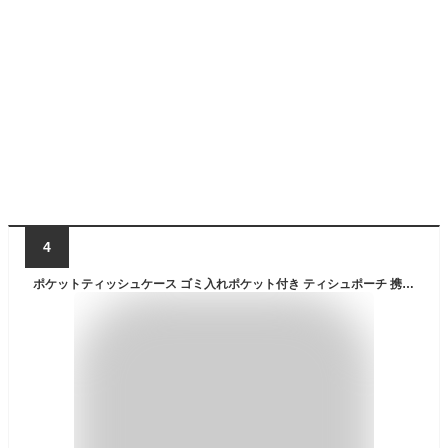
4
ポケットティッシュケース ゴミ入れポケット付き ティシュポーチ 携帯ゴミ入れ 携帯ゴミ箱 ティッシュケース poke& ポケト POKE& ポケット ミニポーチ コンパクト シンプル くすみカラー カラビナ付き ティッシュ 散歩 バッグに吊るせる ごみ入れ ゴミ袋 簡易ゴミ箱 ごみ箱