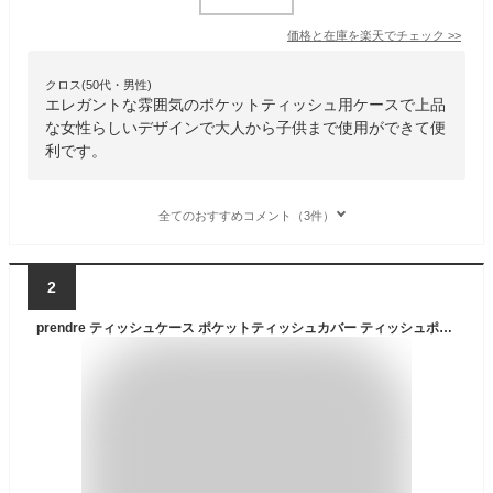
価格と在庫を
楽天
でチェック
>>
クロス(50代・男性)
エレガントな雰囲気のポケットティッシュ用ケースで上品
な女性らしいデザインで大人から子供まで使用ができて便
利です。
全てのおすすめコメント（3件）
2
prendre ティッシュケース ポケットティッシュカバー ティッシュポーチ ポケットティッシュケース PUレザー おしゃれ かわいい 持ち運び （ブラック） PR-POCKCOVER-BK