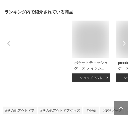
ランキング内で紹介されている商品
ポケットティッシュ
pren
ケース ティッシュ
ケー
ポーチ ティッシュ
ィッ
ショップでみる
シ
ケース レース ティ
ィッ
ッシュ入れ 上品 エ
ケッ
レガント ガーリー
ース 
姫系 大人 北欧 ロー
ゃれ 
ズ 薔薇 プチ ピンク
運び
水色 グレー 黒 フォ
PR-P
その他アウトドア
その他アウトドアグッズ
小物
便利グッズ
ーマル 人気 自社ブ
BK
ランド入園・入学準
備 可愛い お洒落 母
の日ギフト