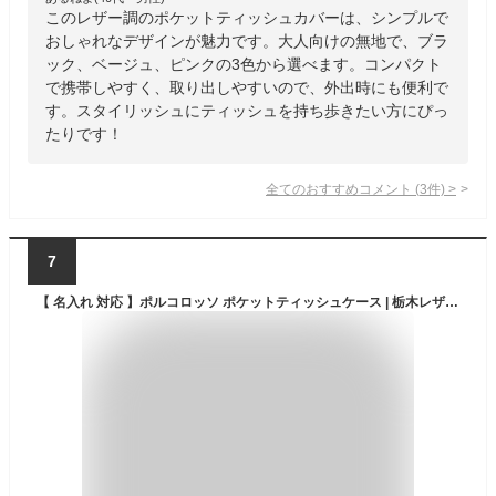
このレザー調のポケットティッシュカバーは、シンプルで
おしゃれなデザインが魅力です。大人向けの無地で、ブラ
ック、ベージュ、ピンクの3色から選べます。コンパクト
で携帯しやすく、取り出しやすいので、外出時にも便利で
す。スタイリッシュにティッシュを持ち歩きたい方にぴっ
たりです！
全てのおすすめコメント
(
3
件)
>
7
【 名入れ 対応 】ポルコロッソ ポケットティッシュケース | 栃木レザー 赤 本革 日本製 メンズ レディース 男性 女性 赤 プレゼント 還暦祝い 革婚式 ブランド 革 レザー [sokunou]