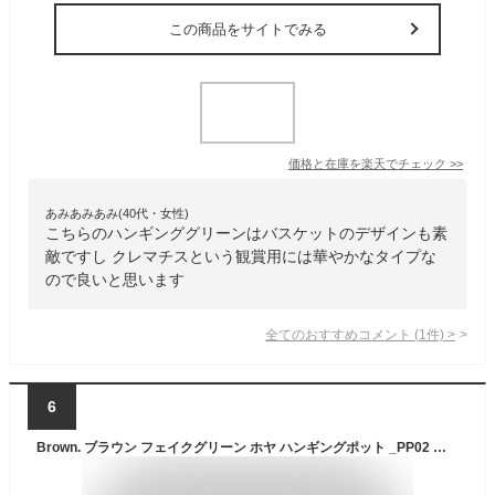
この商品をサイトでみる
価格と在庫を
楽天
でチェック
>>
あみあみあみ(40代・女性)
こちらのハンギンググリーンはバスケットのデザインも素
敵ですし クレマチスという観賞用には華やかなタイプな
ので良いと思います
全てのおすすめコメント
(
1
件)
>
6
Brown. ブラウン フェイクグリーン ホヤ ハンギングポット _PP02 【メッセージカード対応】 フェイクグリーン おしゃれ ハンギング 鉢 人工観葉植物 グリーン インテリア 造花 吊るす ペット