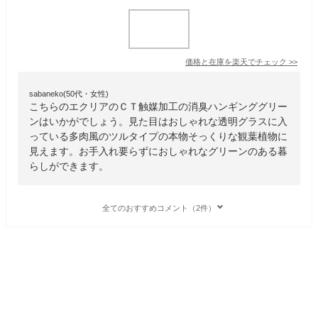
価格と在庫を
楽天
でチェック
>>
sabaneko(50代・女性)
こちらのエクリアのＣＴ触媒加工の消臭ハンギンググリー
ンはいかがでしょう。見た目はおしゃれな透明グラスに入
っている多肉風のツルタイプの本物そっくりな観葉植物に
見えます。お手入れ要らずにおしゃれなグリーンのある暮
らしができます。
全てのおすすめコメント（2件）