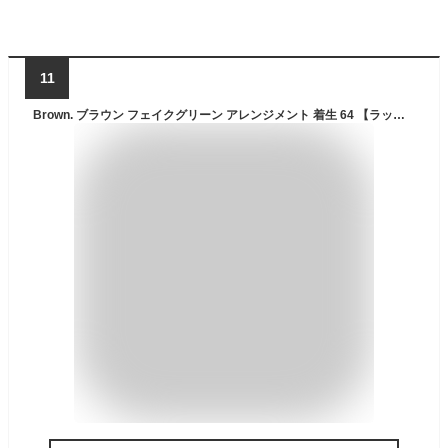
11
Brown. ブラウン フェイクグリーン アレンジメント 着生 64 【ラッピング対応】 【メッセージカード対応】 フェイクグリーン おしゃれ ハンギング アレンジ 人工観葉植物 グリーン インテリア 造花 吊るす ペット