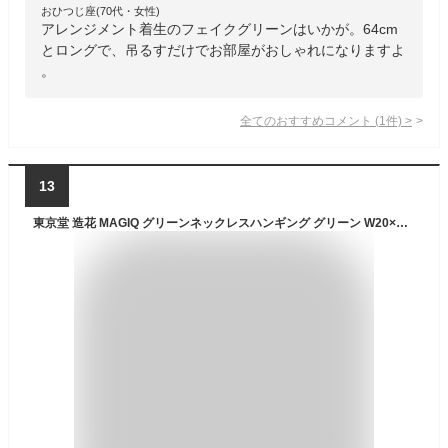
おひつじ座(70代・女性)
アレンジメント着生のフェイクグリーンはいかが。64cm
とロングで、吊るすだけでお部屋がおしゃれになりますよ
。
全てのおすすめコメント
(
1
件)
>
13
東京堂 造花 MAGIQ グリーンネックレスハンギング グリーン W20×H35×tH60㎝ 鉢Φ8×H6㎝ FZ000125-zzz