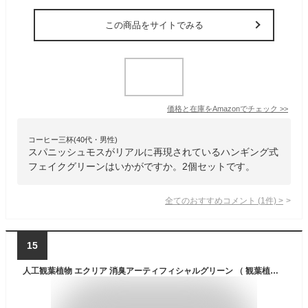
この商品をサイトでみる
価格と在庫を
Amazon
でチェック
>>
コーヒー三杯(40代・男性)
スパニッシュモスがリアルに再現されているハンギング式
フェイクグリーンはいかがですか。2個セットです。
全てのおすすめコメント
(
1
件)
>
15
人工観葉植物 エクリア 消臭アーティフィシャルグリーン （ 観葉植物 フェイクグリーン 造花 吊るす ハンギング ハンギンググリーン アートグリーン 人工 フェイク 植物 CT触媒 消臭 抗菌 インテリア 雑貨 小物 カフェ風 ）