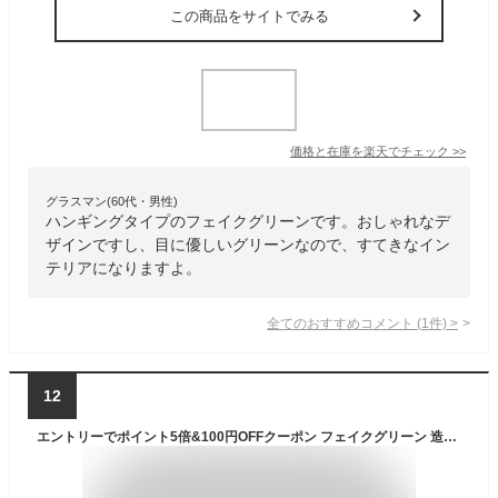
この商品をサイトでみる
価格と在庫を
楽天
でチェック
>>
グラスマン(60代・男性)
ハンギングタイプのフェイクグリーンです。おしゃれなデ
ザインですし、目に優しいグリーンなので、すてきなイン
テリアになりますよ。
全てのおすすめコメント
(
1
件)
>
12
エントリーでポイント5倍&100円OFFクーポン フェイクグリーン 造花 大型 64cm ロング アレンジメント 枝 着生 多肉 植物 人工 インテリア 壁掛け ハンギング 吊るす おしゃれ シンプル 垂らす ギフト 送料無料 プレゼント 枯れない 花 流木 かっこいい 新築 本物そっ