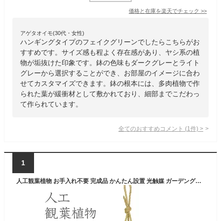
価格と在庫を
楽天
でチェック
>>
アゲタオイモ(30代・女性)
ハンギングタイプのフェイクグリーンでしたらこちらがお
すすめです。サイズ感も程よく存在感があり、ヤシ系の植
物が垢抜けた印象です。鉢の色味もダークグレーとライト
グレーから選択することができ、お部屋のイメージに合わ
せてカスタマイズできます。鉢の根本には、多肉植物で作
られた葉が緩衝材として敷かれており、細部までこだわっ
て作られています。
全てのおすすめコメント
(
1
件)
>
1
人工観葉植物 お手入れ不要 完成品 かんたん設置 光触媒 ガーデングリーン・ハンギング25cm 水やり不要 高さ25 インテリアグリーン 観葉植物 お手入れ不要 完成品 かんたん設置 造花 北欧 モダン おしゃれ コンパクト スリム 収納 ガーデングリーン・ハンギング25cm ドリス