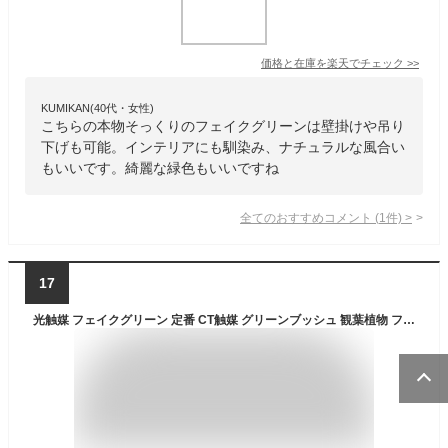
価格と在庫を
楽天
でチェック
>>
KUMIKAN(40代・女性)
こちらの本物そっくりのフェイクグリーンは壁掛けや吊り
下げも可能。インテリアにも馴染み、ナチュラルな風合い
もいいです。綺麗な緑色もいいですね
全てのおすすめコメント
(
1
件)
>
17
光触媒 フェイクグリーン 定番 CT触媒 グリーンブッシュ 観葉植物 フェイク 吊り下げ ハンギング 消臭 抗菌 防汚 空気清浄 イミテーショングリーン リビング 玄関 おしゃれ かわいい 新生活 インテリア 雑貨