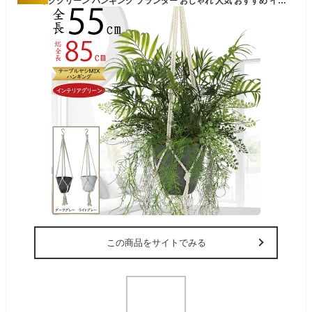
フェイクグリーン ハンギング プランター おしゃれ 人気 おすすめ インテリアグリーン 観葉植物 リアル 人工観葉植物 造花 インテリア ポット 鉢付き 植木鉢 鉢カバー 園芸 吊るす 吊るし 吊るせる 吊り下げ 吊下げ 掛ける 天井 鴨居 お洒落 オブジェ テーブルヤシ 全長55cm
この商品をサイトでみる