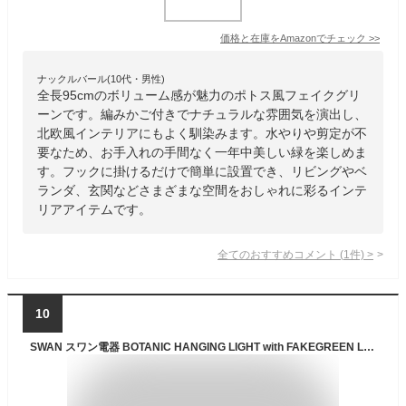
価格と在庫を
Amazon
でチェック
>>
ナックルバール(10代・男性)
全長95cmのボリューム感が魅力のポトス風フェイクグリ
ーンです。編みかご付きでナチュラルな雰囲気を演出し、
北欧風インテリアにもよく馴染みます。水やりや剪定が不
要なため、お手入れの手間なく一年中美しい緑を楽しめま
す。フックに掛けるだけで簡単に設置でき、リビングやベ
ランダ、玄関などさまざまな空間をおしゃれに彩るインテ
リアアイテムです。
全てのおすすめコメント
(
1
件)
>
10
SWAN スワン電器 BOTANIC HANGING LIGHT with FAKEGREEN L ボタニックハンギングライト ウィズ フェイクグリーン (L) APE-020FG / LED球付属 ペンダントライト ペンダントランプ 天井照明 60W相当×1灯