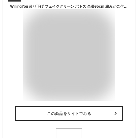
WillingYou 吊り下げ フェイクグリーン ポトス 全長95cm 編みかご付き お手入れ不要 造花 インテリアグリーン 取り付け簡単 フックにかけるだけ リビング ベランダ 飾り 北欧
この商品をサイトでみる