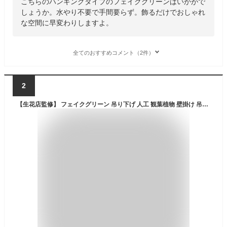
こちらのハンギングタイプのフェイクグリーンはいかがで
しょうか。水やり不要で手間要らず。飾るだけでおしゃれ
な空間に早変わりしますよ。
全てのおすすめコメント（2件）
2
【生花店監修】 フェイクグリーン 吊り下げ 人工 観葉植物 壁掛け 吊るし ハンギング 造花 おしゃれ 軽い インテリアグリーン アイビー 垂れ下がる リアル ディスプレイ カフェ リビング 店舗 装飾 鉢 ギフト Kugusa ＼レビュー特典あり／