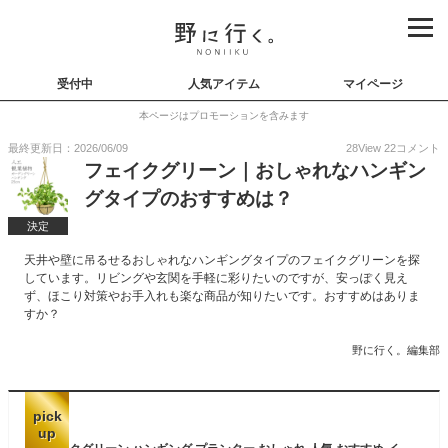
受付中
人気アイテム
マイページ
本ページはプロモーションを含みます
最終更新日：2026/06/09
28
View
22
コメント
フェイクグリーン｜おしゃれなハンギン
グタイプのおすすめは？
決定
天井や壁に吊るせるおしゃれなハンギングタイプのフェイクグリーンを探
しています。リビングや玄関を手軽に彩りたいのですが、安っぽく見え
ず、ほこり対策やお手入れも楽な商品が知りたいです。おすすめはありま
すか？
野に行く。編集部
pick
up