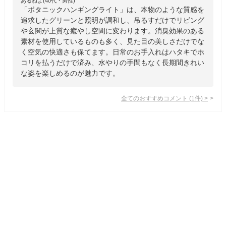
あるねよ(40代・男性)
「ボタニックハンギングライト」は、本物のような質感を
追求したグリーンと照明が調和し、吊るすだけでリビング
や玄関が上質な癒やし空間に変わります。消臭効果のある
素材を使用しているものも多く、見た目の美しさだけでな
く空気の快適さも保てます。日常のお手入れはハタキでホ
コリを払うだけで済み、水やりの手間もなく長期間きれい
な姿を楽しめるのが魅力です。
全てのおすすめコメント
(
1
件)
>