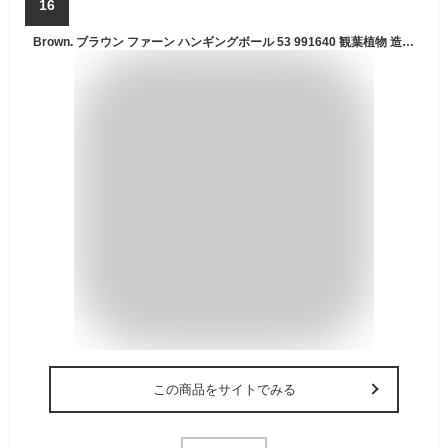
16
Brown. ブラウン ファーン ハンギングボール 53 991640 観葉植物 造花 フェイクグリーン シダ ツデー ネフロレピス 壁掛け 吊り下げ ボタニカル グリーンディスプレイ リビング 玄関 カフェ 店舗
この商品をサイトでみる