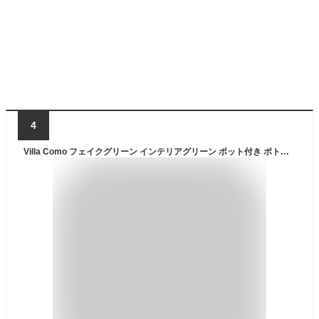
4
Villa Como フェイクグリーン インテリアグリーン ポット付き ポトス 鉢植え 卓上 天井 ハンギング 吊り下げ 壁掛け 人工観葉植物 おしゃれ かわいい (ポトス, 吊り鉢)