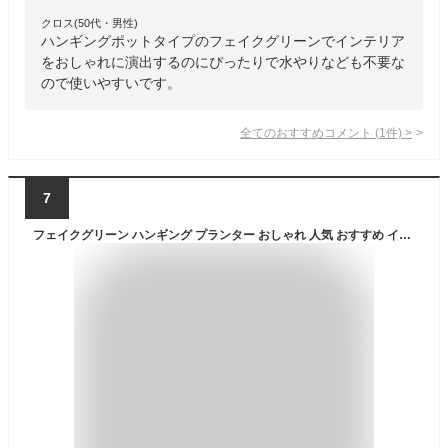
クロス(50代・男性)
ハンギングポットタイプのフェイクグリーンでインテリア
をおしゃれに演出するのにぴったりで水やりなども不要な
ので使いやすいです。
全てのおすすめコメント
(
1
件)
>
7
フェイクグリーン ハンギング プランター おしゃれ 人気 おすすめ インテリアグリーン 観葉植物 リアル 人工観葉植物 造花 インテリア ポット 鉢付き 植木鉢 鉢カバー 園芸 吊るす 吊るし 吊るせる 吊り下げ 吊下げ 掛ける 天井 鴨居 お洒落 オブジェ テーブルヤシ 全長55cm