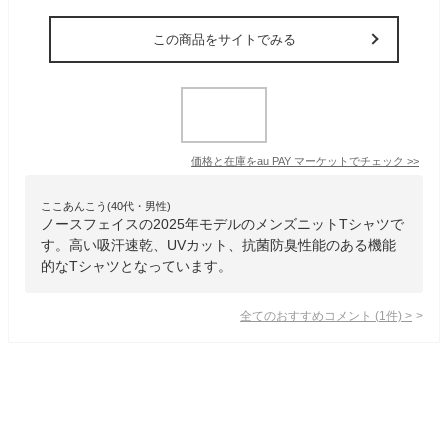
この商品をサイトでみる
価格と在庫を
au PAY マーケット
でチェック
>>
ここあんこう(40代・男性)
ノースフェイスの2025年モデルのメンズニットTシャツで
す。高い吸汗速乾、UVカット、抗菌防臭性能のある機能
的なTシャツとなっています。
全てのおすすめコメント
(
1
件)
>