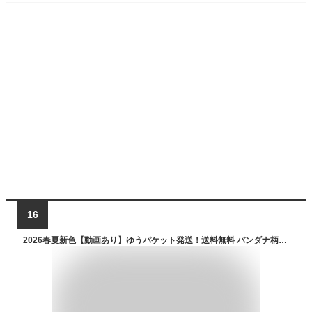
16
2026春夏新色【動画あり】ゆうパケット発送！送料無料 バンダナ柄ロゴ ノースフェイス 半袖Tシャツ メンズ レディース 速乾 生地厚 THE NORTH FACE ショートスリーブ バンダナ スクエアロゴ S/S Bandana Square Logo Tee バックプリント NT32446