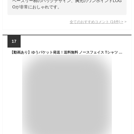
ペーズリー柄のバックデザイン、胸元のワンポイントLOG
Oが非常におしゃれです。
全てのおすすめコメント
(
14
件)
>
17
【動画あり】ゆうパケット発送！送料無料 ノースフェイス Tシャツ メンズ レディース 半袖 生地厚 速乾 THE NORTH FACE ショートスリーブ バック スクエア ロゴ ティー S/S Back Square Logo tee バックプリント 半袖Tシャツ NT32447 2025春夏新色