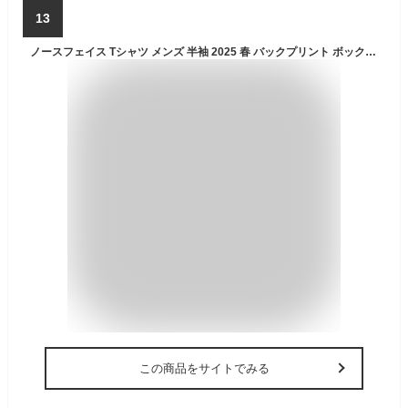
13
ノースフェイス Tシャツ メンズ 半袖 2025 春 バックプリント ボックスロゴ THE NORTH FACE BOX NSE Tee 半袖Tシャツ 新作 ブランド ノースフェイスTシャツ アウトドアブランド ティーシャツ レディース 大きいサイズ おしゃれ 黒 ブラック 白 ホワイト カーキ ネイビー
この商品をサイトでみる