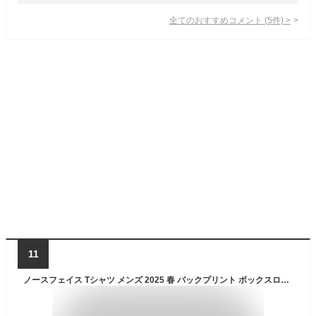
全てのおすすめコメント
(
5
件)
>
11
ノースフェイス Tシャツ メンズ 2025 春 バックプリント ボックスロゴ 新作 半袖 半袖Tシャツ メンズtシャツ ブランド THE NORTH FACE BOX Tee ティーシャツ レディース コーデ 大きいサイズ XS S M L XL LL 2L 3L 4L 5L XXL 2XL 3XL 黒 ブラック 白 グレーホワイト グレー