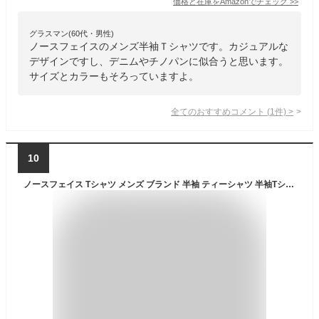
価格と在庫を
Amazon
でチェック
>>
グラスマン(60代・男性)
ノースフェイスのメンズ半袖Ｔシャツです。カジュアルな
デザインですし、デニムやチノパンに似合うと思います。
サイズとカラーもそろっていますよ。
全てのおすすめコメント
(
1
件)
>
10
ノースフェイス Tシャツ メンズ ブランド 半袖 ティーシャツ 半袖Tシャツ THE NORTH FACE Half Dome Tee 2026 春 夏 ノースフェイスTシャツ アウトドアブランド レディース 大きいサイズ 黒 白 グレー カーキ ベージュ ネイビー S M L XL LL 2L 3L 4L 5L XXL 2XL 3XL 親子