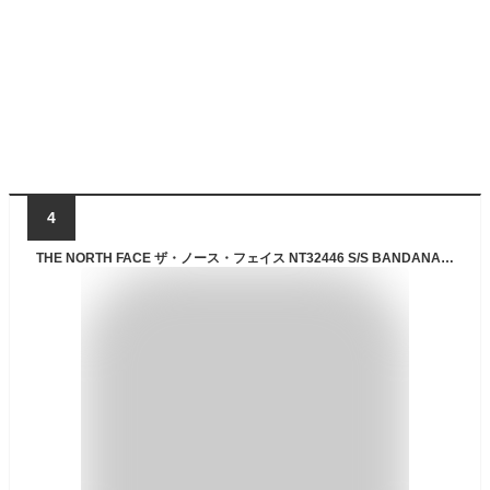
4
THE NORTH FACE ザ・ノース・フェイス NT32446 S/S BANDANA SQUARE LOGO TEE ショートスリーブバンダナスクエアロゴティー Tシャツ ペイズリー 柄 速乾 半袖 トップス アウトドア メンズ レディース 4カラー 国内正規 2025SS