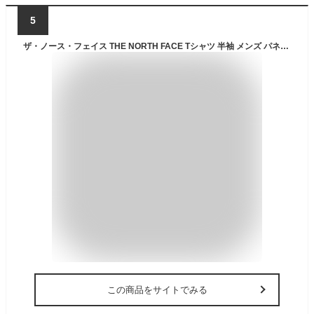
5
ザ・ノース・フェイス THE NORTH FACE Tシャツ 半袖 メンズ パネル ボーダー ( the north face Panel Border S/S Tee 2025春夏 UVカット ティーシャツ T-SHIRTS カットソー トップス メンズ MENS NT32406 ザ ノースフェイス THE・NORTHFACE 国内正規 )[M便 1/1]
この商品をサイトでみる