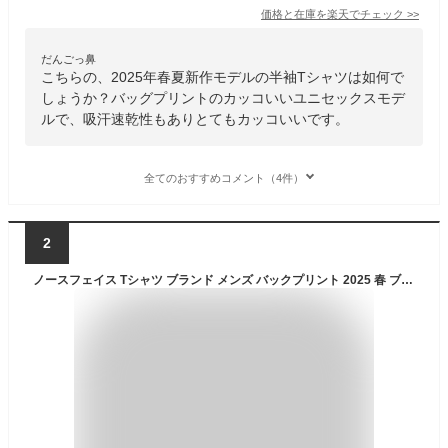
価格と在庫を
楽天
でチェック
>>
だんごっ鼻
こちらの、2025年春夏新作モデルの半袖Tシャツは如何で
しょうか？バッグプリントのカッコいいユニセックスモデ
ルで、吸汗速乾性もありとてもカッコいいです。
全てのおすすめコメント（4件）
2
ノースフェイス Tシャツ ブランド メンズ バックプリント 2025 春 ブランド THE NORTH FACE Backprint Tee 半袖 新作 半袖Tシャツ ノースフェイスTシャツ コットン 綿 ティーシャツ レディース コーデ おしゃれ 大きいサイズ 黒 白 ブラック ホワイト グレー ネイビー 赤 青