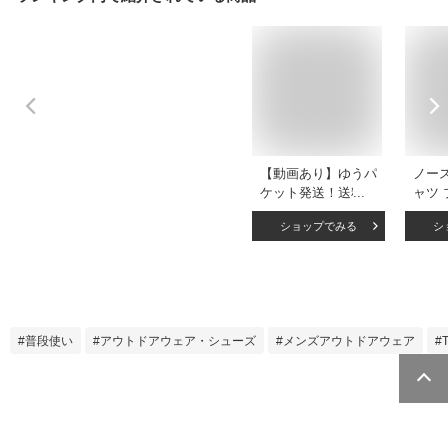
【動画あり】ゆうパ
ノース
ケット発送！送料無
ャツ 
料 ノースフェイス
ズ 
ショップでみる
シ
Tシャツ メンズ レ
202
ディース 半袖 吸汗
THE 
速乾 生地厚 THE
Backp
NORTH FACE ショ
新作 
ートスリーブ バッ
ノー
ク スクエア トラバ
ャツ 
普段使い
アウトドアウェア・シューズ
メンズアウトドアウェア
ース ロゴ ティー
ィー
S/S Back Square
ース 
Traverse Logo Tee
れ 大
バックプリント
白 ブ
NT32543 2025春夏
ト グ
新作
赤 青