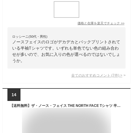
価格と在庫を
楽天
でチェック
>>
ロッシーニ(50代・男性)
ノースフェイスのロゴがデカデカとバックプリントされて
いる半袖Tシャツです。いずれも単色でない色の組み合わ
せが多いので、お気に入りの色が選べるのではないでしょ
うか。
全てのおすすめコメント
(
7
件)
>
14
【送料無料】ザ・ノース・フェイス THE NORTH FACE Tシャツ 半袖 メンズ ヒストリカル ロゴ ( Historical Logo S/S Tee 2025春夏 NT32407 ザ・ノース・フェイス THE・NORTHFACE )( 父の日ギフト プレゼント 父の日 ラッピング対応可能 2025 )[M便 1/1]