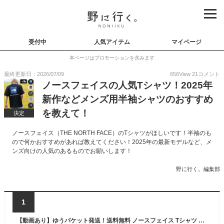
受付中
人気アイテム
マイページ
本ページはプロモーションを含みます
最終更新日：2026/07/09
656
View
21
コメント
ノースフェイスの人気Tシャツ！2025年
新作などメンズ用半袖シャツのおすすめ
を教えて！
決定
ノースフェイス（THE NORTH FACE）のTシャツがほしいです！半袖のも
ので何かおすすめがあれば教えてください！2025年の最新モデルなど、メ
ンズ向けの人気のあるものでお願いします！
野に行く。編集部
1
【動画あり】ゆうパケット発送！送料無料 ノースフェイス Tシャツ メンズ レディース 半袖 吸汗速乾 生地厚 THE NORTH FACE ショートスリーブ バック スクエア トラバース ロゴ ティー S/S Back Square Traverse Logo Tee バックプリント NT32543 2025春夏新作