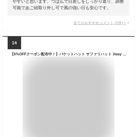
やすいと思います。つば広で日差しをしっかり遮り、調整
可能であご紐取り外し可で風の強い日も安心です。
全てのおすすめコメント
(
1
件)
>
14
【6%OFFクーポン配布中！】バケットハット サファリハット 3way ハット アドベンチャーハット 帽子 UVカット 紫外線対策 日焼け防止 日よけ 日除け つば有り 撥水 メンズ レディース フェイスカバー付き 首ガード あご紐付き カバー取り外し可 折りたたみ アウトドア 園芸