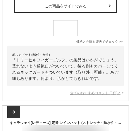
この商品をサイトでみる
価格と在庫を
楽天
でチェック
>>
ポルカドット(50代・女性)
「トミーヒルフィガーゴルフ」の製品はいかがでしょう。
蒸れないよう通気口がついていて、後ろ側もカバーしてく
れるネックガードもついています（取り外し可能）。あご
紐もあります。何より、形がとてもきれいです。
全てのおすすめコメント
(
1
件)
>
8
キャラウェイ[レディース] 定番 レインハット (ストレッチ・防水性・透湿性・防風性) / ゴルフ / C23988202 C23988202 1120_ネイビー FR