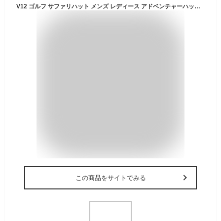
V12 ゴルフ サファリハット メンズ レディース アドベンチャーハット 無地 シンプル 帽子 ゴルフキャップ ゴルフウェア ブランド ロゴ V122610-CP08
この商品をサイトでみる