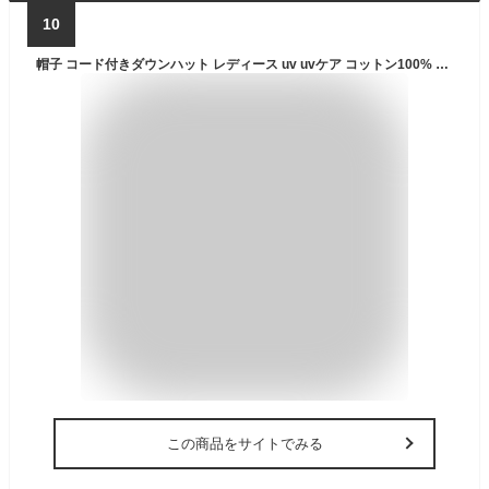
10
帽子 コード付きダウンハット レディース uv uvケア コットン100% 春夏 夏 日焼け防止 ハット サファリハット 紫外線 防止 ゴルフ 日除け 日よけ ひよけ 紐付き 大きめ 大きいサイズ つば広 折りたたみ あご紐 小顔効果 母の日
この商品をサイトでみる