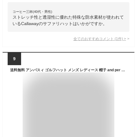
コーヒー三杯(40代・男性)
ストレッチ性と透湿性に優れた特殊な防水素材が使われて
いるCallawayのサファリハットはいかがですか。
全てのおすすめコメント
(
1
件)
>
9
送料無料 アンパスィ ゴルフハット メンズ レディース 帽子 and per se サファリハット あご紐付き メッシュハット ユニセックス 通気性 ぼうし ゴルフウェア アクセサリー 男女兼用 スポーツキャップ ブランド アパレル GOLF メンズ帽子 レディース帽子/AUF8605