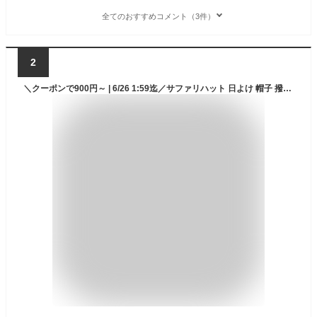
全てのおすすめコメント（3件）
2
＼クーポンで900円～ | 6/26 1:59迄／サファリハット 日よけ 帽子 撥水 UVカット メンズ レディース バケットハット 紐付き 紫外線対策 首ガード アドベンチャーハット 折りたたみ 通気性 ミリタリー 釣り 登山 キャンプ 夏フェス 自転車 深め ゴルフ 大きい