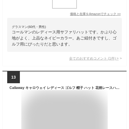
価格と在庫を
Amazon
でチェック
>>
グラスマン(60代・男性)
コールマンのレディース用サファリハットです。かぶり心
地がよく、上品なネイビーカラー。あご紐付きですし、ゴ
ルフ用にぴったりだと思います。
全てのおすすめコメント
(
1
件)
>
13
Callaway キャロウェイ レディース ゴルフ 帽子 ハット 花柄レースハット C26191221 26SS 春夏 吸汗速乾 アドベンチャーハット ロゴチャーム あご紐取り外し可 裏メッシュ仕様 調整可 日焼け対策 綿 ナイロン レーヨン 綿 セルロース ポリエステル