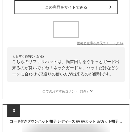
この商品をサイトでみる
価格と在庫を
楽天
でチェック
>>
ともぞう(50代・女性)
こちらのサファリハットは、顔首回りをぐるっとガード出
来るのが良いですね！ネックガードや、ハットだけなどシ
ーンに合わせて3通りの使い方が出来るのが便利です。
全てのおすすめコメント（3件）
3
コード付きダウンハット 帽子 レディース uv uvカット uvカット帽子 100% 春夏 夏 日焼け防止 ハット サファリハット ゴルフ 日焼け防止 日除け 日よけ ひよけ 秋冬 コーデュロイ 手洗い 紐付き 大きめ 母の日 101945 / ihat0501