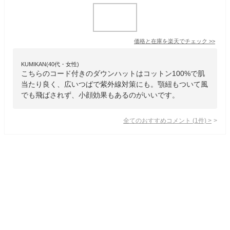
価格と在庫を
楽天
でチェック
>>
KUMIKAN(40代・女性)
こちらのコード付きのダウンハットはコットン100%で肌
当たり良く、広いつばで紫外線対策にも。顎紐もついて風
でも飛ばされず、小顔効果もあるのがいいです。
全てのおすすめコメント
(
1
件)
>