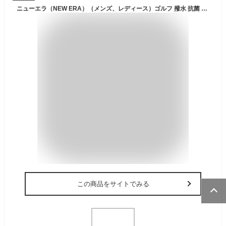
ニューエラ（NEW ERA）（メンズ、レディース）ゴルフ 撥水 抗菌 2WAY アドベンチャーハット サンシェード メッシュ PROLIGHT 14666112 14666113
この商品をサイトでみる