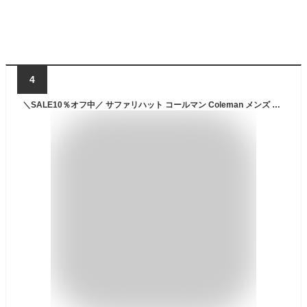
4
＼SALE10％オフ中／ サファリハット コールマン Coleman メンズ レディース 帽子 アドベンチャーハット つば広 あご紐 ゴルフ アウトドア 釣り 運動会 キャンプ アウトドアハット コーデ ブランド 花見 母の日 ロゴ 大人 フェス 日よけ対策 夏 プレゼント ギフト 187-008a