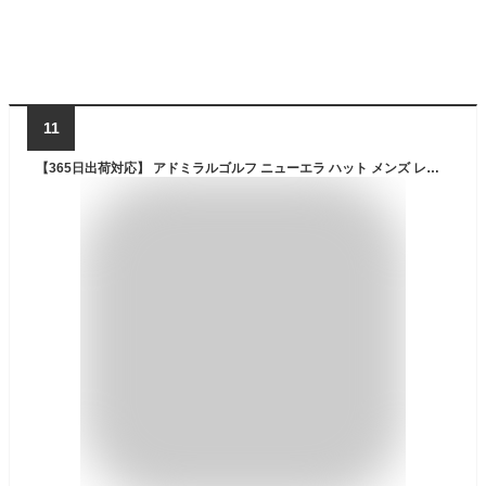
11
【365日出荷対応】 アドミラルゴルフ ニューエラ ハット メンズ レディース コラボ 帽子 アドベンチャーハット 接触冷感 吸水速乾 軽量 UVカット 無地 ブランド ADMB6A12 Admiral Golf NEW ERA