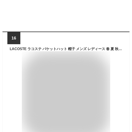
16
LACOSTE ラコステ バケットハット 帽子 メンズ レディース 春 夏 秋 冬 サファリハット カジュアル シンプル ロゴ アウトドア タウンユース ユニセックス オールシーズン LACOSTE GOLF CLUB BUCKET HAT(ラコステゴルフクラブバケットハット) L1290 ブルー 父の日ギフト 2026