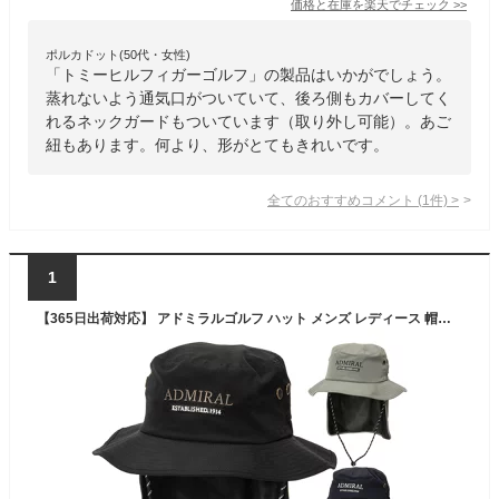
価格と在庫を
楽天
でチェック
>>
ポルカドット(50代・女性)
「トミーヒルフィガーゴルフ」の製品はいかがでしょう。
蒸れないよう通気口がついていて、後ろ側もカバーしてく
れるネックガードもついています（取り外し可能）。あご
紐もあります。何より、形がとてもきれいです。
全てのおすすめコメント
(
1
件)
>
1
【365日出荷対応】 アドミラルゴルフ ハット メンズ レディース 帽子 アドベンチャーハット アドベンチャー 通気性 つば広 大きめ ゴルフハット 無地 春 夏 秋 冬 ブランド ADMB5B05 Admiral Golf