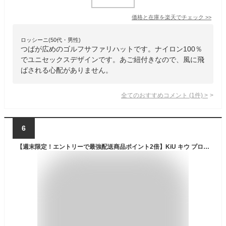
価格と在庫を
楽天
でチェック
>>
ロッシーニ(50代・男性)
つばが広めのゴルフサファリハットです。ナイロン100％
でユニセックスデザインです。あご紐付きなので、風に飛
ばされる心配がありません。
全てのおすすめコメント
(
1
件)
>
6
【週末限定！エントリーで最強配送商品ポイント2倍】KiU キウ プロテクトハット サファリハット 帽子 サンシェード 接触冷感 はっ水 撥水 防水 メッシュ アウトドア キャンプ マリンスポーツ メンズ レディース ユニセックス 品番 K430 日本正規品