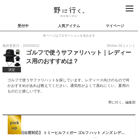
受付中
人気アイテム
マイページ
本ページはプロモーションを含みます
最終更新日：2026/06/22
36
View
29
コメント
ゴルフで使うサファリハット｜レディー
ス用のおすすめは？
決定
ゴルフで使うサファリハットを探しています。レディース向けのもので何
かおすすめがあれば教えてください。通気性がよくて蒸れにくい、夏用の
ものだと嬉しいです。
野に行く。編集部
pick
up
【365日出荷対応】 トミーヒルフィガー ゴルフ ハット メンズ レディース アドベンチャーハット 帽子 ネックガード付き ゴルフハット サイズ調節 無地 ブランド THMB3F11 TOMMY HILFIGER GOLF