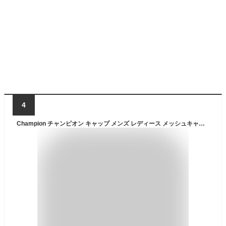
4
Champion チャンピオン キャップ メンズ レディース メッシュキャップ 帽子 シートメッシュキャップ ユニセックス ブランド 人気 トレンド 父の日 贈り物 プレゼント 2サイズ 57~59cm 59~61cm