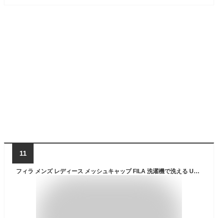
11
フィラ メンズ レディース メッシュキャップ FILA 洗濯機で洗える UV ブラック 黒 紳士 婦人 男女兼用 帽子 春夏 242013002【あす楽対応 希望者オマケ付】