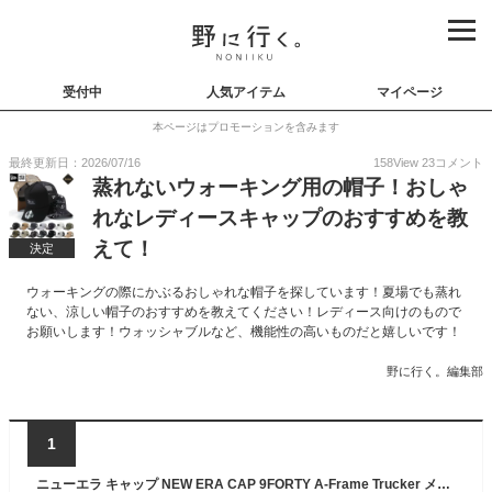
受付中
人気アイテム
マイページ
本ページはプロモーションを含みます
最終更新日：2026/07/16
158
View
23
コメント
蒸れないウォーキング用の帽子！おしゃ
れなレディースキャップのおすすめを教
えて！
決定
ウォーキングの際にかぶるおしゃれな帽子を探しています！夏場でも蒸れ
ない、涼しい帽子のおすすめを教えてください！レディース向けのもので
お願いします！ウォッシャブルなど、機能性の高いものだと嬉しいです！
野に行く。編集部
1
ニューエラ キャップ NEW ERA CAP 9FORTY A-Frame Trucker メッシュキャップ メンズ レディース 帽子 ONSPOTZ 別注 ブラックパッチ 黒 白 ベージュ カーキ 大きいサイズ ブランド 深め おしゃれ かっこいい 人気 春 夏 ニューエラー サイズ調整 正規品 ユニセックス 男女兼用