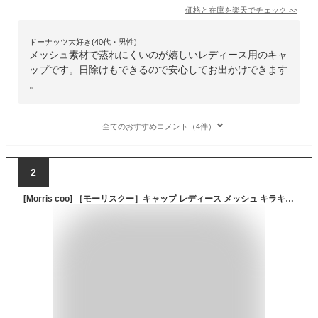
価格と在庫を
楽天
でチェック
>>
ドーナッツ大好き(40代・男性)
メッシュ素材で蒸れにくいのが嬉しいレディース用のキャ
ップです。日除けもできるので安心してお出かけできます
。
全てのおすすめコメント（4件）
2
[Morris coo] ［モーリスクー］キャップ レディース メッシュ キラキラ ロゴ カジュアル 野球帽 帽子 アウトドア 釣り ゴルフ 通気性 ツバ長い ツバ 短い 可愛い かわいい かっこいい 人気 オシャレ おしゃれ メッシュキャップ つば広 黒 白 グレー ホワイト 深い 深め 無地 ラインストーン付き カジュアル 韓国 春 夏 プレゼント 贈りもの (ブラック)