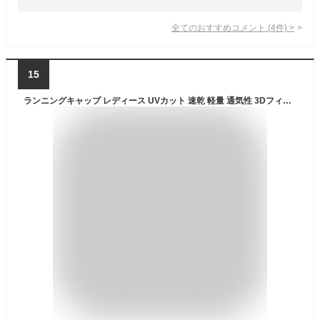
全てのおすすめコメント
(
4
件)
>
15
ランニングキャップ レディース UVカット 速乾 軽量 通気性 3Dフィット メッシュ 運動 反射素材 夜間 安全 日よけ uv ランニング 帽子 涼しい つば 長い 洗える ゴルフ 深め 夏 シンプル 大きめ スポーツ キャップ ジョギング メンズ 紫外線 無地 アウトドア 熱中症 持ち運び