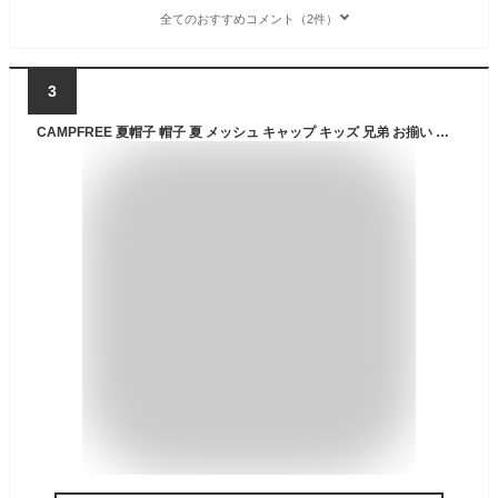
全てのおすすめコメント（2件）
3
CAMPFREE 夏帽子 帽子 夏 メッシュ キャップ キッズ 兄弟 お揃い ペアルック ジュニア メンズ 子供 男の子 夏キャップ ロゴ 涼しい 男子 女子 女の子 親子 レディース サマーキャップ オールシーズン 小学生 中学生 外遊び 日よけ 子ども 登校 下校 白 メール便 送料無料