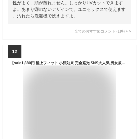
性がよく、頭が蒸れません。しっかりUVカットできます
よ。あまり癖のないデザインで、ユニセックスで使えます
。汚れたら洗濯機で洗えますよ。
全てのおすすめコメント
(
1
件)
>
12
【sale1,880円 極上フィット 小顔効果 完全遮光 SNS大人気 男女兼用】キャップ レディース メンズ 深め 大きいサイズ 帽子 uv 100％ uvカット おしゃれ 夏用 ブランド キッズ 帽子 無地 可愛い 春夏 接触冷感 涼しい 通気性 快適 シンプル コットン メッシュ 大きめ キャップ