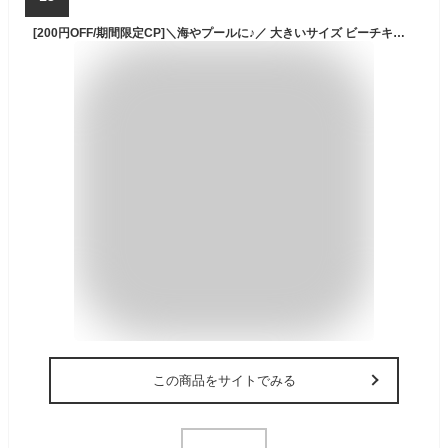
[200円OFF/期間限定CP]＼海やプールに♪／ 大きいサイズ ビーチキャップ メッシュ 速乾 uvカット サイズ調整 洗える 速乾素材 スポーツ 涼しい 日焼け対策 キャップ 大きめ キッズ ランニング 夏 uvケア 日よけ レディース メンズ おしゃれ 大人 通気性 男女兼用 子供
この商品をサイトでみる