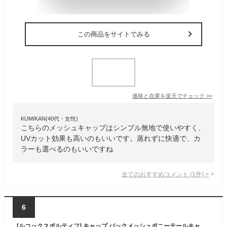
この商品をサイトでみる
価格と在庫を
楽天
でチェック
>>
KUMIKAN(40代・女性)
こちらのメッシュキャップはシンプル無地で使いやすく、
UVカット効果も高いのもいいです。蒸れずに快適で、カ
ラーも選べるのもいいですね
全てのおすすめコメント
(
1
件)
>
6
[ルコックスポルティフ] キャップ バックメッシュポニーテールキャップ 部分通気 テニス ウォーキング 屋外 レディース LN5SCP WHNV(LN5SCP30L)