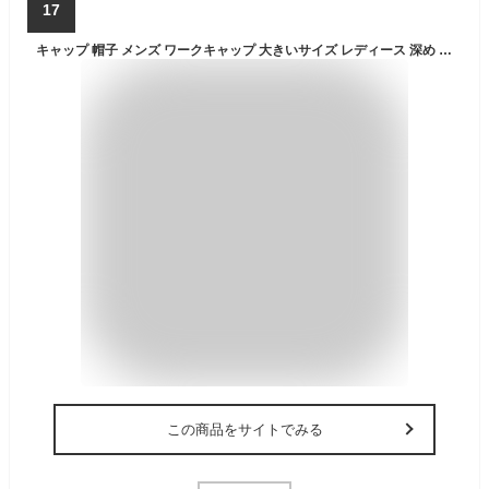
17
キャップ 帽子 メンズ ワークキャップ 大きいサイズ レディース 深め 春 夏 人気 おしゃれ 無地 メッシュ メッシュキャップ 釣り 黒 大きい 大きめ 母の日 14+ イチヨンプラス 101451 / icap0263
この商品をサイトでみる