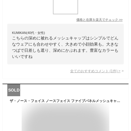
価格と在庫を
楽天
でチェック
>>
KUMIKAN(40代・女性)
こちらの深めに被れるメッシュキャップはシンプルでどん
なウェアにも合わせやすく、大きめで小顔効果も。大きな
つばで日差しも遮り、深めにかぶれます。豊富なカラーも
いいですね
全てのおすすめコメント
(
1
件)
>
SOLD
ザ・ノース・フェイス ノースフェイス ファイブパネルメッシュキャップ Five Panel Mesh Cap ブラック NN02330 K 帽子 メンズ レディース 春 夏 夏用 日よけ 紫外線対策 UV 軽い 涼しい 蒸れない 釣り キャンプ