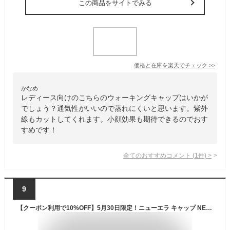
この商品をサイトでみる
価格と在庫を
楽天
でチェック
>>
かなめ
レディース向けのこちらのウォーキングキャップはいかが
でしょう？通気性がいいので蒸れにくいと思います。紫外
線もカットしてくれます。小顔効果も期待できるのでおす
すめです！
全てのおすすめコメント
(
1
件)
>
9
【クーポン利用で10%OFF】5月30日限定！ニューエラ キャップ NEW ERA CAP 9FORTY A-Frame Trucker メッシュキャップ メンズ レディース 帽子 NY LA MLB ニューヨーク ヤンキース ONSPOTZ 別注 ONSPOTZ 別注 黒 白 ベージュ 大きいサイズ ブランド 深め おしゃれ かっこいい