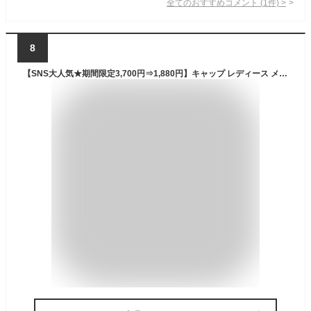
全てのおすすめコメント
(
1
件)
>
8
【SNS大人気★期間限定3,700円⇒1,880円】キャップ レディース メンズ 深め 大きいサイズ 夏 キッズ 紫外線対策 おしゃれ 涼しい uvカット シンプル メッシュ 大きめ ベースボールキャップ ランニング 小顔効果 日よけ帽子 紫外線 通気性 日よけ 遮光 ベースボールキャップ