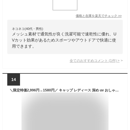
価格と在庫を
楽天
でチェック
>>
ネコネコ(40代・男性)
メッシュ素材で通気性が良く洗濯可能で速乾性に優れ、U
Vカット効果があるためスポーツやアウトドアで快適に使
用できます。
全てのおすすめコメント
(
1
件)
>
14
＼限定特価2,996円→1580円／ キャップ レディース 深め uv おしゃれ メンズ 春 夏 秋 冬 帽子 涼しい uvカット シンプル メッシュ 大きめ ベースボールキャップ ランニング 小顔効果 遮光99% 日よけ帽子 紫外線 通気性 日よけ 梅雨 海 遮光 運動会 父の日 プレゼット