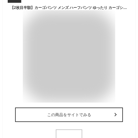
【2枚目半額】カーゴパンツ メンズ ハーフパンツ ゆったり カーゴショートパンツ 膝上 迷彩 多ポケット付 短パン メンズ ズボン 綿 夏用 カモフラ 迷彩柄 ミリタリーパンツ カーゴショーツ 大きいサイズ 送料無料 MATCH麻吉
この商品をサイトでみる