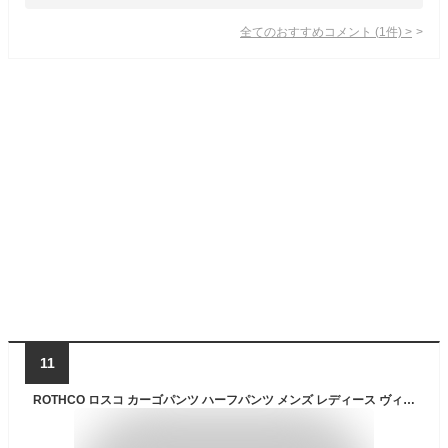
全てのおすすめコメント
(
1
件)
>
11
ROTHCO ロスコ カーゴパンツ ハーフパンツ メンズ レディース ヴィンテージ ひざ上 迷彩 ジッパーフライ XS-2XL USAモデル【COP】