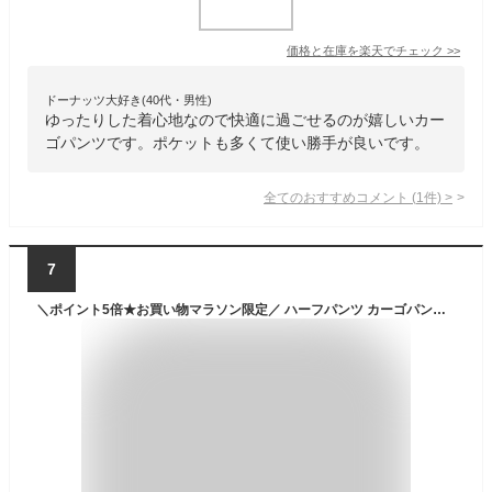
価格と在庫を
楽天
でチェック
>>
ドーナッツ大好き(40代・男性)
ゆったりした着心地なので快適に過ごせるのが嬉しいカー
ゴパンツです。ポケットも多くて使い勝手が良いです。
全てのおすすめコメント
(
1
件)
>
7
＼ポイント5倍★お買い物マラソン限定／ ハーフパンツ カーゴパンツ ウエストゴム チノ素材【D7H】【送料無料】【ゆうパケット】【メンズ】【mens】