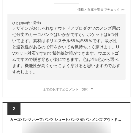
価格と在庫を
楽天
でチェック
>>
ひとお(60代・男性)
デザインがおしゃれなアウトドアプロダクツのメンズ用の
七分丈のカーゴパンツはいかがですか。ポケットは5つ付
いてます。素材はポリエステル65％綿35％です。吸水性
と速乾性があるので汗をかいても気持ちよく穿けます。U
Vカット対応ですので紫外線対策ができます。ウエストゴ
ムですので脱ぎ穿きが楽にできます。色は全5色から選べ
ます。機能性が高くかっこよく穿けると思いますのでおす
すめします。
全てのおすすめコメント（3件）
2
カーゴパンツ ハーフパンツ ショートパンツ 短パン メンズ アウトドア【ゆうパケット送料無料C】【1-Q9C】