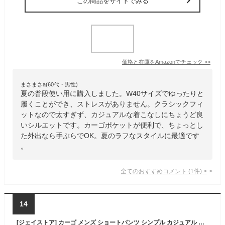
この商品をサイトでみる
価格と在庫を
Amazon
でチェック
>>
まさまさa(60代・男性)
夏の普段使い用に購入しました。W40サイズでゆったりと
履くことができ、ストレスがありません。クラシックフィ
ットなので太すぎず、カジュアルな着こなしにちょうど良
いシルエットです。カーゴポケットが便利で、ちょっとし
た外出なら手ぶらでOK。夏のラフなスタイルに最適です
。
全てのおすすめコメント
(
1
件)
>
14
[ジェイストア] カーゴ メンズ ショートパンツ シンプル カジュアル ファッション ストリート ハーフパンツ ハーフ アーバン タウンユース ユッタリ オオキイ サイズ オシャレ カーゴパンツ 5分丈 半ズボン ハイキング 短パン リゾート トレパン 夏用 無地 登山 春用 春 夏 ストレッチ ルームウェア 部屋着 寝間着 スポーティ スポーツ ブラック モノトーン 3S-J22-BK2XL