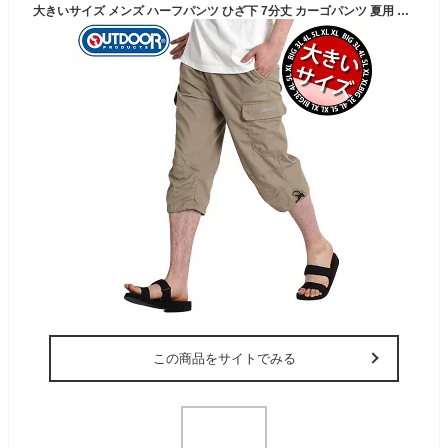
大きいサイズ メンズ ハーフパンツ ひざ下 7分丈 カーゴパンツ 夏用 七分丈 ゆったり 太め 2L 3L 4L 5L ワイド イージーパンツ 接触冷感 パンツ 速乾 ドライ ショートパンツ outdoor products アウトドア プロダクツ UVカット
この商品をサイトでみる