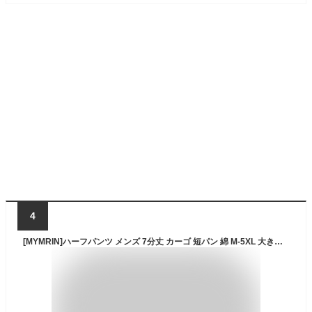
4
[MYMRIN]ハーフパンツ メンズ 7分丈 カーゴ 短パン 綿 M-5XL 大きいサイズ半ズボン 夏 秋 春(黒迷彩,2XL)