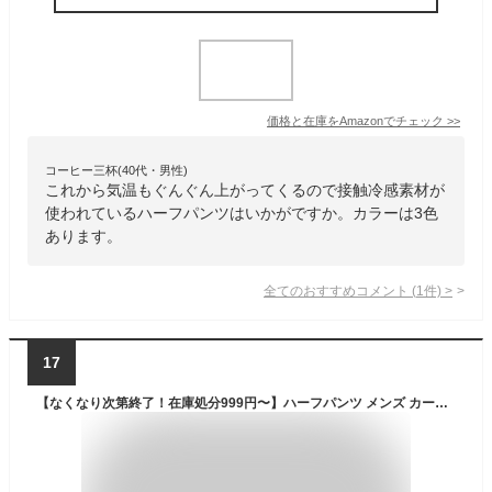
価格と在庫を
Amazon
でチェック
>>
コーヒー三杯(40代・男性)
これから気温もぐんぐん上がってくるので接触冷感素材が
使われているハーフパンツはいかがですか。カラーは3色
あります。
全てのおすすめコメント
(
1
件)
>
17
【なくなり次第終了！在庫処分999円〜】ハーフパンツ メンズ カーゴショーツ 大きいサイズ メンズ 綿100% カーゴ ハーフパンツ カーキ ブラック 花柄 数字柄 大きいサイズ おしゃれ ショーツパンツ メンズ MATCH麻吉 在庫処分