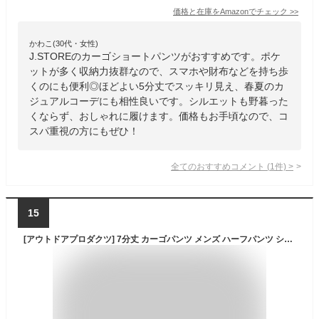
価格と在庫を
Amazon
でチェック
>>
かわこ(30代・女性)
J.STOREのカーゴショートパンツがおすすめです。ポケ
ットが多く収納力抜群なので、スマホや財布などを持ち歩
くのにも便利◎ほどよい5分丈でスッキリ見え、春夏のカ
ジュアルコーデにも相性良いです。シルエットも野暮った
くならず、おしゃれに履けます。価格もお手頃なので、コ
スパ重視の方にもぜひ！
全てのおすすめコメント
(
1
件)
>
15
[アウトドアプロダクツ] 7分丈 カーゴパンツ メンズ ハーフパンツ ショートパンツ 正規品 / C5I / M ベージュ・BEIGE