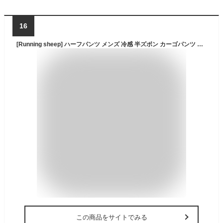
16
[Running sheep] ハーフパンツ メンズ 冷感 半ズボン カーゴパンツ ジャージ下 カジュアル ショートパンツ スポーツ ハーフ フィットネスパンツ 夏服 [UVカット・通気速乾] 29002dgr-L
この商品をサイトでみる