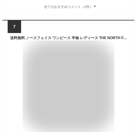
全てのおすすめコメント（2件）
7
送料無料 ノースフェイス ワンピース 半袖 レディース THE NORTH FACE Tシャツワンピ ドレス 膝下丈 ロング 無地 吸汗速乾 アウトドア デイリー タウン カジュアル ウェア 女性 トップス シンプル リラックス ルームウェア ブランド アパレル/NTW32357