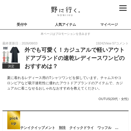
受付中
人気アイテム
マイページ
本ページはプロモーションを含みます
最終更新日：2026/08/03
19242
View
57
コメント
外でも可愛く！カジュアルで軽いアウト
ドアブランドの速乾レディースワンピの
おすすめは？
決定
夏に着れるレディース用のTシャツワンピを探しています。チャムスやコ
ロンビアなど吸汗速乾性に優れたアウトドアブランドのアイテムで、カジ
ュアルに着こなせるおしゃれなおすすめを教えてください。
OUTUS(20代・女性)
pick
up
マウンテンイクイップメント 別注 クイックドライ ワッフル ワンピース mountain equipment レディス 女性用 英国 アウトドア