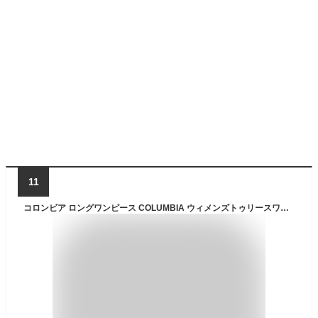
11
コロンビア ロングワンピース COLUMBIA ウィメンズトゥリースワローオムニフリーズゼロドレス レディース ブラック 黒 ベージュ ブルー 青 Tree Swallow OFZ Dress PL5664 夏服 涼しい 冷感 吸汗速乾 UVカット 紫外線対策 国内正規品|slz|