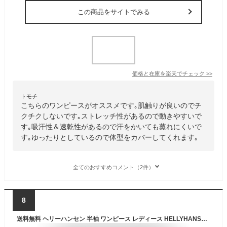
この商品をサイトでみる
価格と在庫を
楽天
でチェック
>>
トモチ
こちらのワンピースがオススメです｡肌触りが良いのでチ
クチクしないです｡ストレッチ性があるので動きやすいで
す｡吸汗性＆速乾性があるので汗をかいても蒸れにくいで
す｡ゆったりとしているので体型をカバーしてくれます｡
全てのおすすめコメント（2件）
8
送料無料 ヘリーハンセン 半袖 ワンピース レディース HELLYHANSEN ひざ下丈 薄手 Tシャツワンピ ドレス 吸汗速乾 抗菌防臭 ワンポイント アウトドアウェア キャンプ 旅行 トラベル カジュアル シンプル レディースウェア ブランド 春夏 ブランド アパレル/HOW32300UW