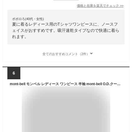
価格と在庫を
楽天
でチェック
>>
ポポロろ(40代・女性)
夏に着るレディース用のTシャツワンピースに、ノースフ
ェイスがおすすめです。吸汗速乾タイプなので快適に着ら
れます。
全てのおすすめコメント（2件）
6
mont-bell モンベル レディース ワンピース 半袖 mont-bell O.D.クール ひざ丈 撥水加工 ウエスト調節可能 アウトドア 1114680 [衣類] ユ00582