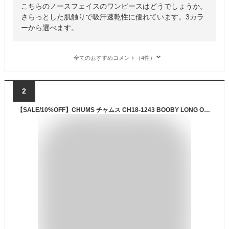
こちらのノースフェイスのワンピースはどうでしょうか。
さらっとした肌触りで吸汗速乾性に優れています。3カラ
ーから選べます。
全てのおすすめコメント（4件）
2
【SALE/10%OFF】CHUMS チャムス CH18-1243 BOOBY LONG ONEPIECE (レディース) ブービー ロング ワンピース Tシャツワンピ 半袖 膝下 ロング スリット ボーダー リラックス アウトドア キャンプ レディース 7カラー 国内正規