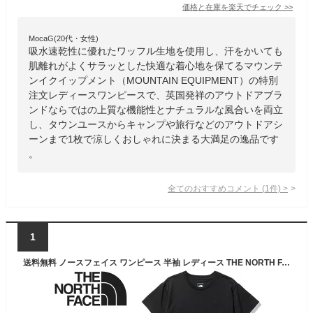
価格と在庫を
楽天
でチェック
>>
MocaG(20代・女性)
吸水速乾性に優れたワッフル生地を使用し、汗をかいても
肌離れがよくサラッとした快適な着心地を保てるマウンテ
ンイクイップメント（MOUNTAIN EQUIPMENT）の特別
注文レディースワンピースで、英国発祥のアウトドアブラ
ンドならではの上質な機能性とナチュラルな風合いを両立
し、タウンユースからキャンプや旅行などのアウトドアシ
ーンまで1枚で涼しくおしゃれに決まる大満足の逸品です
。
全てのおすすめコメント
(
1
件)
>
1
送料無料 ノースフェイス ワンピース 半袖 レディース THE NORTH FACE Tシャツワンピ ドレス 無地 吸汗速乾 アウトドア デイリー タウン カジュアル ウェア 女性 トップス シンプル リラックス ルームウェア/NTW32357