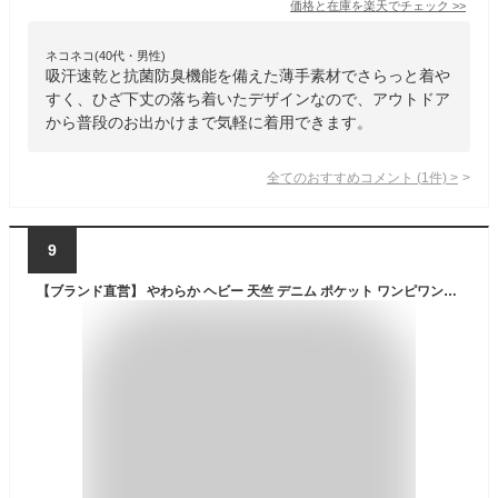
価格と在庫を
楽天
でチェック
>>
ネコネコ(40代・男性)
吸汗速乾と抗菌防臭機能を備えた薄手素材でさらっと着や
すく、ひざ下丈の落ち着いたデザインなので、アウトドア
から普段のお出かけまで気軽に着用できます。
全てのおすすめコメント
(
1
件)
>
9
【ブランド直営】 やわらか ヘビー 天竺 デニム ポケット ワンピワンピース レディース ロング丈 着痩せ 丈夫 ボディ綿100 無地 Aライン ドレープ 体型カバー ゆったり ワイド カジュアル キャンプ 夏 KRIFF MAYER LADYS クリフメイヤーレディース【2026SS】