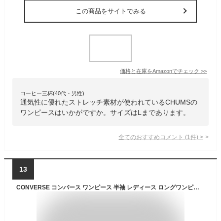
この商品をサイトでみる
価格と在庫を
Amazon
でチェック
>>
コーヒー三杯(40代・男性)
通気性に優れたストレッチ素材が使われているCHUMSの
ワンピースはいかがですか。サイズはLまであります。
全てのおすすめコメント
(
1
件)
>
13
CONVERSE コンバース ワンピース 半袖 レディース ロングワンピース 夏 春 吸汗速乾 カジュアル ブランド tシャツワンピース マキシ丈ワンピース ロング tシャツ トップス カットソー tシャツワンピ ゆったり ビッグt 五分袖 綿 マキシ丈 スリット クルーネック 白 黒