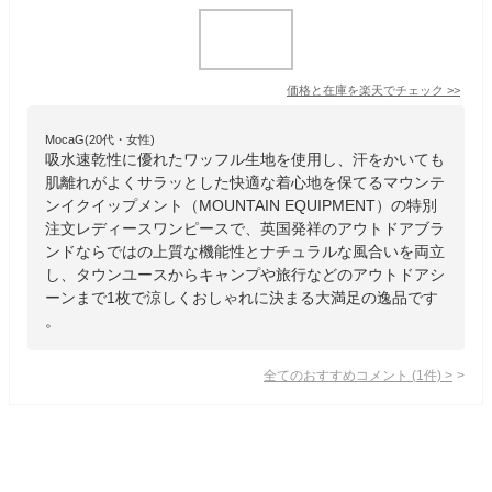
価格と在庫を
楽天
でチェック
>>
MocaG(20代・女性)
吸水速乾性に優れたワッフル生地を使用し、汗をかいても
肌離れがよくサラッとした快適な着心地を保てるマウンテ
ンイクイップメント（MOUNTAIN EQUIPMENT）の特別
注文レディースワンピースで、英国発祥のアウトドアブラ
ンドならではの上質な機能性とナチュラルな風合いを両立
し、タウンユースからキャンプや旅行などのアウトドアシ
ーンまで1枚で涼しくおしゃれに決まる大満足の逸品です
。
全てのおすすめコメント
(
1
件)
>