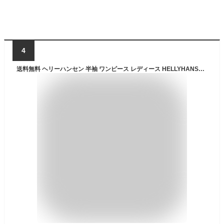
4
送料無料 ヘリーハンセン 半袖 ワンピース レディース HELLYHANSEN ひざ下丈 薄手 Tシャツワンピ ドレス 吸汗速乾 抗菌防臭 ワンポイント アウトドアウェア キャンプ 旅行 トラベル カジュアル シンプル レディースウェア ブランド 春夏 ブランド アパレル/HOW32300UW