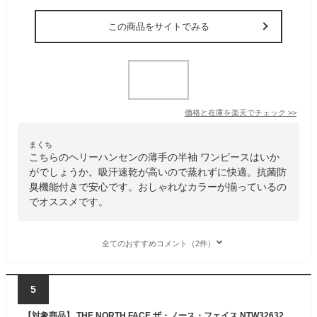
この商品をサイトでみる
価格と在庫を
楽天
でチェック
>>
まくち
こちらのヘリーハンセンの薄手の半袖 ワンピースはいか
がでしょうか。吸汗速乾が高いので蒸れずに快適。抗菌防
臭機能付きで安心です。おしゃれなカラーが揃っているの
でオススメです。
全てのおすすめコメント（2件）
5
【対象商品】 THE NORTH FACE ザ・ノース・フェイス NTW32632 ショートスリーブ フラッシュドライ フラワー ロゴ ワンピース クルー S/S FD FLOWER LOGO ONEPIECE CREW レディース 女性 ワンピース 半袖 アウトドア キャンプ 普段着 吸汗 速乾 26ss 春夏 新作