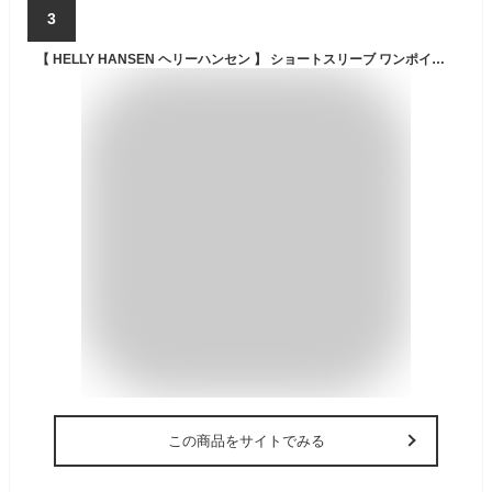
3
【 HELLY HANSEN ヘリーハンセン 】 ショートスリーブ ワンポイント ワンピース W S/S One Point Onepiece HOW32300 / ヘリーハンセン ワンピース レディース ウィメンズ トップス 吸汗速乾 抗菌防臭 春夏 23SS
この商品をサイトでみる