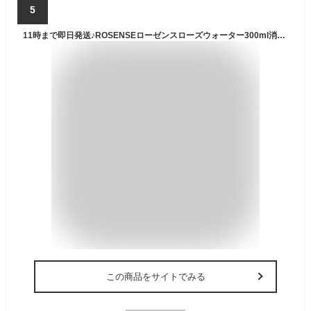
5
11時まで即日発送♪ROSENSEローゼンスローズウォーター300ml消費期限2027年11月癒されナイトに強い紫外線季節のほてり対策はもちろん毎日の化粧水ボディーローションにトルコローゼンス社ダマスクローズ使用の保存料防腐剤無添加の100%ナチュラルローズウォーター♪
この商品をサイトでみる