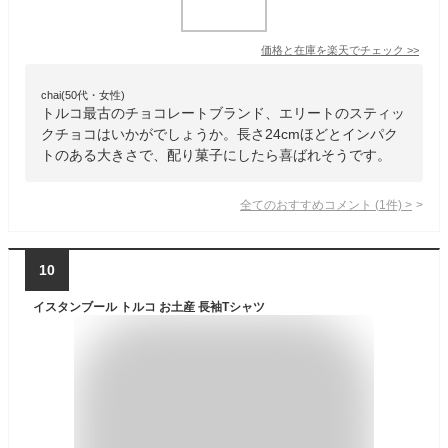
価格と在庫を
楽天
でチェック
>>
chai(50代・女性)
トルコ最古のチョコレートブランド、エリートのスティッ
クチョコはいかがでしょうか。長さ24cmほどとインパク
トのある大きさで、配り菓子にしたら喜ばれそうです。
全てのおすすめコメント
(
1
件)
>
10
イスタンブール トルコ お土産 長袖Tシャツ