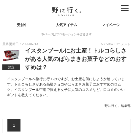
受付中
人気アイテム
マイページ
本ページはプロモーションを含みます
最終更新日：2026/07/13
556
View
19
コメント
イスタンブールにお土産！トルコらしさ
がある人気のばらまきお菓子などのおす
すめは？
決定
イスタンブールへ旅行に行くのですが、お土産を何にしようか迷っていま
す。トルコらしさがある高級チョコやばらまきお菓子におすすめのロム
ク、イスタンブール空港で買える女子に人気のコスメなど、口コミのいい
ギフトを教えてください。
野に行く。編集部
1