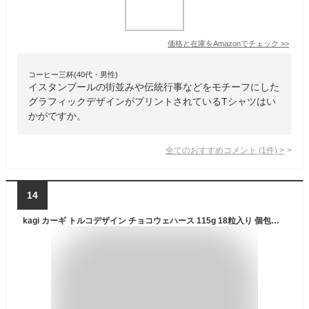
価格と在庫を
Amazon
でチェック
>>
コーヒー三杯(40代・男性)
イスタンブールの街並みや伝統行事などをモチーフにした
グラフィックデザインがプリントされているTシャツはい
かがですか。
全てのおすすめコメント
(
1
件)
>
14
kagi カーギ トルコデザイン チョコウェハース 115g 18粒入り 個包装 ウエハース チョコレート トルコみやげ トルコ土産 夏季クール バレンタイン