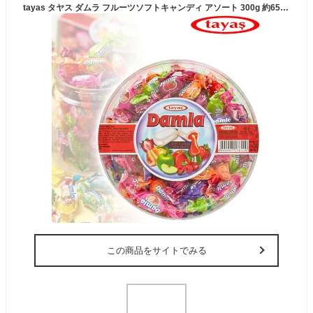
tayas タヤス ダムラ フルーツソフトキャンディ アソート 300g 約65個入 個包装 飴 トルコみやげ トルコ土産 トルコブランド ホワイトデー 輸入菓子
この商品をサイトでみる