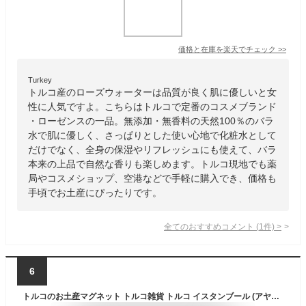
価格と在庫を
楽天
でチェック
>>
Turkey
トルコ産のローズウォーターは品質が良く肌に優しいと女
性に人気ですよ。こちらはトルコで定番のコスメブランド
・ローゼンスの一品。無添加・無香料の天然100％のバラ
水で肌に優しく、さっぱりとした使い心地で化粧水として
だけでなく、全身の保湿やリフレッシュにも使えて、バラ
本来の上品で自然な香りも楽しめます。トルコ現地でも薬
局やコスメショップ、空港などで手軽に購入でき、価格も
手頃でお土産にぴったりです。
全てのおすすめコメント
(
1
件)
>
6
トルコのお土産マグネット トルコ雑貨 トルコ イスタンブール (アヤソフィア)