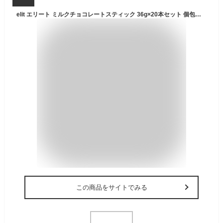
elit エリート ミルクチョコレートスティック 36g×20本セット 個包装 スティックチョコ トルコみやげ トルコ土産 夏季クール バレンタイン
この商品をサイトでみる