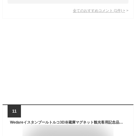
全てのおすすめコメント
(
1
件)
>
11
Wedareイスタンブールトルコ3D冷蔵庫マグネット観光客用記念品樹脂磁気ステッカー冷蔵庫用マグネットホーム＆キッチンの装飾中国から