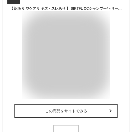
【 訳あり ワケアリ キズ・スレあり 】 SIRTFL CCシャンプー/トリートメント スムース セット 320mL/ ( 詰め替え ) [ ペアー＆フリージアの香り ]/ サートフル レチノール ビタミンC スクワラン ビタミンE アミノ酸 アミノ酸系 うねり 広がりを抑える
この商品をサイトでみる