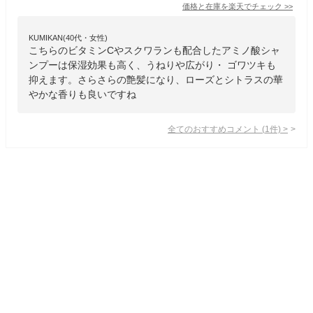
価格と在庫を
楽天
でチェック
>>
KUMIKAN(40代・女性)
こちらのビタミンCやスクワランも配合したアミノ酸シャ
ンプーは保湿効果も高く、うねりや広がり・ ゴワツキも
抑えます。さらさらの艶髪になり、ローズとシトラスの華
やかな香りも良いですね
全てのおすすめコメント
(
1
件)
>