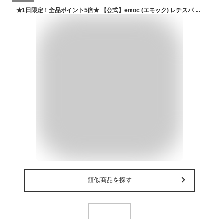
★1日限定！全品ポイント5倍★ 【公式】emoc (エモック) レチスパ クリームシャンプー 泥シャンプー レチノール カプセル配合 オールインワン 1本7役 スクラブ 頭皮 エイジングケア ヘッドスパ 頭皮ケア ノンシリコン 艶髪 ライラック ベルガモット フローラル
類似商品を探す