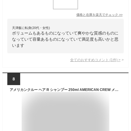
価格と在庫を
楽天
でチェック
>>
天津飯に転身(20代・女性)
ボリュームもあるものになっていて爽やかな質感のものに
なっていて容量あるものになっていて満足度も高いかと思
います
全てのおすすめコメント
(
1
件)
>
8
アメリカンクルー ヘア R シャンプー 250ml AMERICAN CREW メンズ 男性 頭皮ケア ヘアケア 薄毛 抜け毛 ハリ コシ ノンパラベン パンテノール レチノール