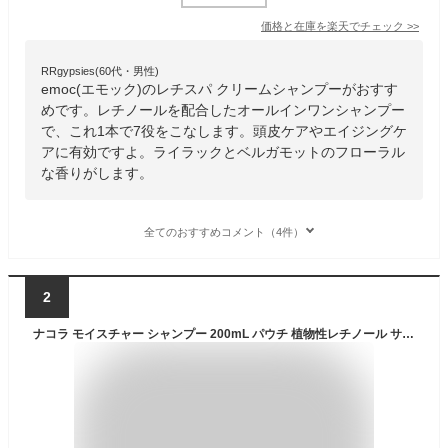
価格と在庫を
楽天
でチェック
>>
RRgypsies(60代・男性)
emoc(エモック)のレチスパ クリームシャンプーがおすす
めです。レチノールを配合したオールインワンシャンプー
で、これ1本で7役をこなします。頭皮ケアやエイジングケ
アに有効ですよ。ライラックとベルガモットのフローラル
な香りがします。
全てのおすすめコメント（4件）
2
ナコラ モイスチャー シャンプー 200mL パウチ 植物性レチノール サロングレード バクチオール セラミド ホホバオイル [ 美容室専売 無添加 ケラチン フラーレン エルカラクトン nacola moisture shampoo 女性 ギフト プレゼント ]