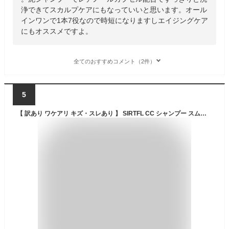
浄できてスカルプケアにもなっていいと思います。オール
インワンで1本7役なので時短になりますしエイジングケア
にもオススメですよ。
全てのおすすめコメント（2件）
5
【 訳あり ワケアリ キズ・スレあり 】 SIRTFL CC シャンプー スムース 320mL ( 詰め替え )[ ペアー＆フリージアの香り ]/ サートフル レチノール ビタミンC スクワラン ビタミンE アミノ酸 アミノ酸系 うねり 広がりを抑える ごわつき さらさら サラサラ