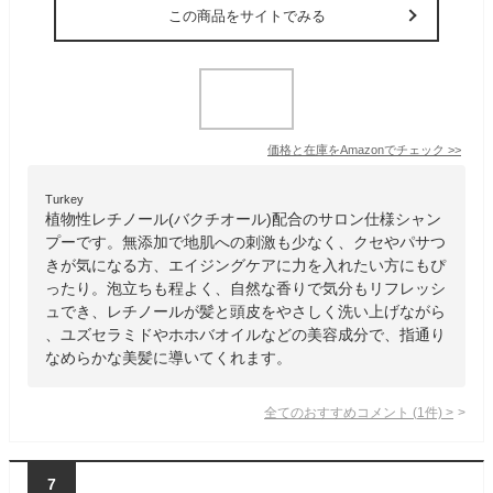
この商品をサイトでみる
価格と在庫を
Amazon
でチェック
>>
Turkey
植物性レチノール(バクチオール)配合のサロン仕様シャン
プーです。無添加で地肌への刺激も少なく、クセやパサつ
きが気になる方、エイジングケアに力を入れたい方にもぴ
ったり。泡立ちも程よく、自然な香りで気分もリフレッシ
ュでき、レチノールが髪と頭皮をやさしく洗い上げながら
、ユズセラミドやホホバオイルなどの美容成分で、指通り
なめらかな美髪に導いてくれます。
全てのおすすめコメント
(
1
件)
>
7