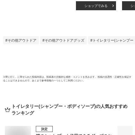
リームシャンプー
200
ショップでみる
シ
泥シャンプー レチ
性レ
ノール カプセル配
ング
合 オールインワン
オール
1本7役 スクラブ 頭
ホバオ
皮 エイジングケア
専売 
ヘッドスパ 頭皮ケ
ン フ
その他アウトドア
その他アウトドアグッズ
トイレタリー(シャンプー
ア ノンシリコン 艶
カラク
髪 ライラック ベル
moist
ガモット フローラ
女性 
ル
ント ]
※
野に行く。
に寄せられた投稿内容は、投稿者の主観的な感想・コメントを含みます。 投稿の信憑性・正確性を保証す
ることはできませんので、あくまで参考情報の一つとしてご利用ください。
トイレタリー(シャンプー・ボディソープ)
の人気おすすめ
ランキング
決定