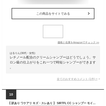
この商品をサイトでみる
価格と在庫を
Amazon
でチェック
>>
はるりん(30代・女性)
レチノール配合のクリームシャンプーはどうでしょう。サ
ロン級の仕上がりをこれ一つで時短シャンプーができます
。
全てのおすすめコメント
(
1
件)
>
10
【 訳あり ワケアリ キズ・スレあり 】 SIRTFL CC シャンプー モイスト 400mL [ ローズ ＆ シトラスの香り ]/ サートフル レチノール ビタミンC スクワラン ビタミンE アミノ酸 アミノ酸系 うねり 広がりを抑える ごわつき 潤い つや ツヤ シャンプーボトル /