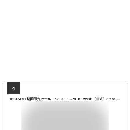
4
★10%OFF期間限定セール！5/8 20:00～5/16 1:59★ 【公式】emoc (エモック) レチスパ クリームシャンプー 詰め替え パウチ 泥シャンプー レチノール カプセル配合 オールインワン 1本7役 スクラブ 頭皮 エイジングケア ヘッドスパ 頭皮ケア ノンシリコン 艶髪