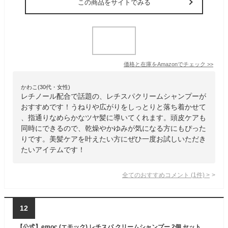
この商品をサイトでみる
価格と在庫を
Amazon
でチェック
>>
かわこ(30代・女性)
レチノール配合で話題の、レチスパクリームシャンプーが
おすすめです！うねりや広がりをしっとりと落ち着かせて
、指通りなめらかなツヤ髪に導いてくれます。頭皮ケアも
同時にできるので、乾燥やかゆみが気になる方にもぴった
りです。美髪ケアを叶えたい方にぜひ一度お試しいただき
たいアイテムです！
全てのおすすめコメント
(
1
件)
>
12
【公式】emoc (エモック) レチスパ クリームシャンプー 2個 セット 泥シャンプー レチノール カプセル配合 オールインワン 1本7役 スクラブ 頭皮 エイジングケア ヘッドスパ 頭皮ケア ノンシリコン 艶髪 まとめ買い