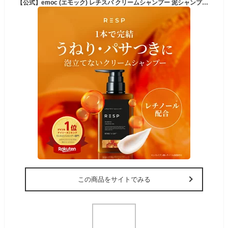
【公式】emoc (エモック) レチスパ クリームシャンプー 泥シャンプー レチノール カプセル配合 オールインワン 1本7役 スクラブ 頭皮 エイジングケア ヘッドスパ 頭皮ケア ノンシリコン 艶髪 ライラック ベルガモット フローラル
この商品をサイトでみる