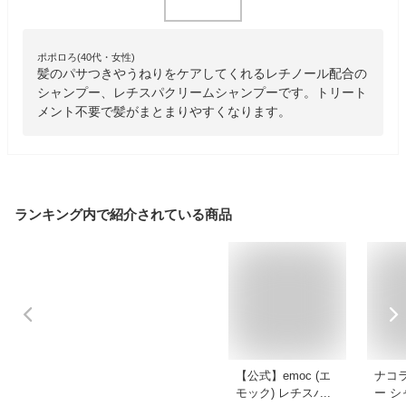
ポポロろ(40代・女性)
髪のパサつきやうねりをケアしてくれるレチノール配合の
シャンプー、レチスパクリームシャンプーです。トリート
メント不要で髪がまとまりやすくなります。
ランキング内で紹介されている商品
【公式】emoc (エ
ナコ
モック) レチスパ ク
ー 