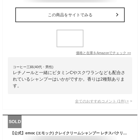
この商品をサイトでみる
価格と在庫を
Amazon
でチェック
>>
コーヒー三杯(40代・男性)
レチノールと一緒にビタミンCやスクワランなども配合さ
れているシャンプーはいかがですか。香りは2種類ありま
す。
全てのおすすめコメント
(
1
件)
>
SOLD
【公式】emoc (エモック) クレイクリームシャンプー レチスパクリームシャンプー (400g詰め替え) クリームシャンプー 泥シャンプー レチノール カプセル配合 オールインワン 1本7役 スクラブ 頭皮エイジングケア (1袋（400g×1）)