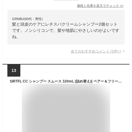
価格と在庫を
楽天
でチェック
>>
GRNBU(60代・男性)
髪と頭皮のケアにレチスパクリームシャンプー2個セット
です。ノンシリコンで、髪や地肌にやさしいのがよいです
ね。
全てのおすすめコメント
(
1
件)
>
13
SIRTFL CC シャンプー スムース 320mL (詰め替え)[ ペアー＆フリージアの香り ]/ サートフル レチノール ビタミンC スクワラン ビタミンE アミノ酸 アミノ酸系 /