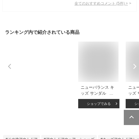
全てのおすすめコメント
(
5
件)
>
ランキング内で紹介されている商品
ニューバランス キ
ニュ
ッズ サンダル
ッズ 
SYFSPS new
ーザー 
ショップでみる
シ
balance 子供靴 水
SYF
遊び 川遊び 海 ブラ
遊び 
ック ブルー レッド
ック 
ピンク レッド NB
ル NB