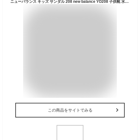
ニューバランス キッズ サンダル 208 new balance YO208 子供靴 水遊び 川遊び 海 ブラック ピンク ブルー レッド カーキ NB
この商品をサイトでみる