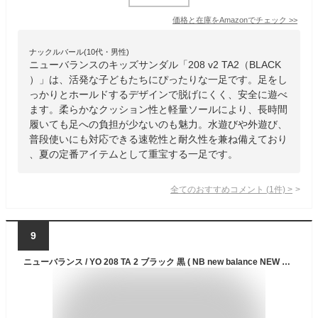
価格と在庫を
Amazon
でチェック
>>
ナックルバール(10代・男性)
ニューバランスのキッズサンダル「208 v2 TA2（BLACK
）」は、活発な子どもたちにぴったりな一足です。足をし
っかりとホールドするデザインで脱げにくく、安全に遊べ
ます。柔らかなクッション性と軽量ソールにより、長時間
履いても足への負担が少ないのも魅力。水遊びや外遊び、
普段使いにも対応できる速乾性と耐久性を兼ね備えており
、夏の定番アイテムとして重宝する一足です。
全てのおすすめコメント
(
1
件)
>
9
ニューバランス / YO 208 TA 2 ブラック 黒 ( NB new balance NEW BALANCE YO208 TA2 )【送料無料 北海道、沖縄県を除く シューズ キッズ スニーカー キッズシューズ キッズサンダル 子供 靴 サンダル 子供靴 アクアシューズ スポーツサンダル】(後継モデル)