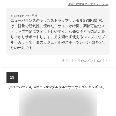
価格と在庫を
楽天
でチェック
>>
あるねよ(40代・男性)
ニューバランスのキッズストラップサンダルSYSPSD-F1
は、軽量で通気性に優れたデザインが特徴。調節可能なス
トラップで足にフィットしやすく、活発な子どもの足元を
しっかりサポートします。男女問わず使えるシンプルなブ
ルーカラーで、夏のカジュアルやスポーツシーンにぴった
りの一足です。
全てのおすすめコメント
(
1
件)
>
15
[ニューバランス] スポーツサンダル クルーザー サンダル キッズ A1(BLACK) 15.0 cm M