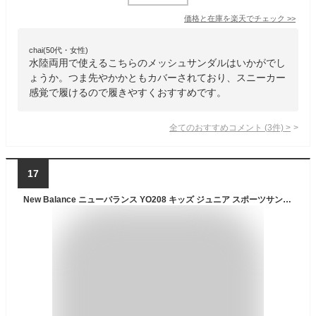
価格と在庫を
楽天
でチェック
>>
chai(50代・女性)
水陸両用で使えるこちらのメッシュサンダルはいかがでし
ょうか。つま先やかかともカバーされており、スニーカー
感覚で履けるので履きやすくおすすめです。
全てのおすすめコメント
(
3
件)
>
17
New Balance ニューバランス YO208 キッズ ジュニア スポーツサンダル 水陸両用 ウォーターシューズ にゅーばらんす 男の子 女の子