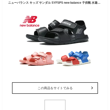
ニューバランス キッズ サンダル SYFSPS new balance 子供靴 水遊び 川遊び 海 ブラック ブルー レッド ピンク レッド NB
この商品をサイトでみる