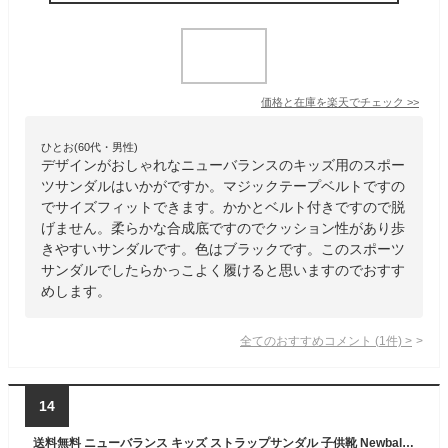
価格と在庫を
楽天
でチェック
>>
ひとお(60代・男性)
デザインがおしゃれなニューバランスのキッズ用のスポー
ツサンダルはいかがですか。マジックテープベルトですの
でサイズフィットできます。かかとベルト付きですので脱
げません。柔らかな合成底ですのでクッション性があり歩
きやすいサンダルです。色はブラックです。このスポーツ
サンダルでしたらかっこよく履けると思いますのでおすす
めします。
全てのおすすめコメント
(
1
件)
>
14
送料無料 ニューバランス キッズ ストラップサンダル 子供靴 Newbalance SPSD Sandal 17-23cm スポーツサンダル 子ども用 サマーシューズ 夏 靴 ジュニア こども 男の子 女の子 カジュアル スポーティ 青 ブルー ブランド くつ/SYSPSD-F1