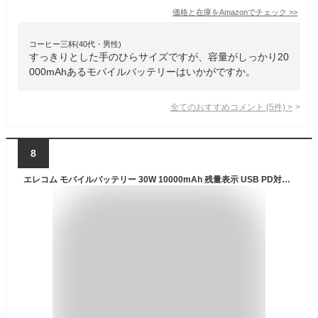
価格と在庫を
Amazon
でチェック
>>
コーヒー三杯(40代・男性)
すっきりとした手のひらサイズですが、容量がしっかり20
000mAhあるモバイルバッテリーはいかがですか。
全てのおすすめコメント
(
5
件)
>
8
エレコム モバイルバッテリー 30W 10000mAh 残量表示 USB PD対応 3ポート Type-C×2 USB-A×1 ケーブル別売り ブラック EC-C23LBK