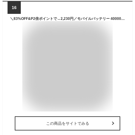
16
＼83%OFF&P2倍ポイントで→2,230円／モバイルバッテリー 40000mAh 大容量 急速充電 3台同時充電 Type-C入出力 LEDライト付き 残量表示 携帯充電器 PSEマーク付 iPad/iPhone/Android全機種対応 スマホ充電器 旅行/出張/アウトドア/キャンプ/停電対策/防災
この商品をサイトでみる