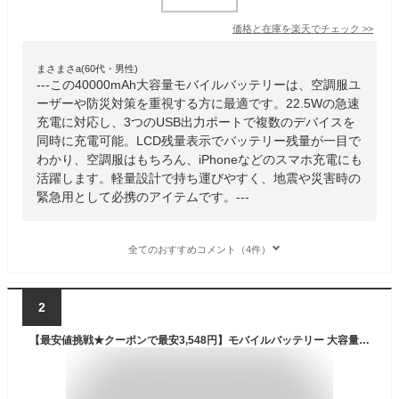
価格と在庫を
楽天
でチェック
>>
まさまさa(60代・男性)
---この40000mAh大容量モバイルバッテリーは、空調服ユ
ーザーや防災対策を重視する方に最適です。22.5Wの急速
充電に対応し、3つのUSB出力ポートで複数のデバイスを
同時に充電可能。LCD残量表示でバッテリー残量が一目で
わかり、空調服はもちろん、iPhoneなどのスマホ充電にも
活躍します。軽量設計で持ち運びやすく、地震や災害時の
緊急用として必携のアイテムです。---
全てのおすすめコメント（4件）
2
【最安値挑戦★クーポンで最安3,548円】モバイルバッテリー 大容量 45800mAh 急速充電 6台同時充電 残量表示 軽量 2.4A出力 バッテリー 携帯充電器 充電器 iPhone16 コンパクト 防災グッズ 通勤 通学 出張 電熱ベスト 電気毛布 全機種対応 iPhone/iPad/Android