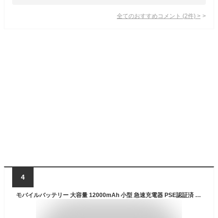
全てのおすすめコメント
(
2
件)
>
4
モバイルバッテリー 大容量 12000mAh 小型 急速充電器 PSE認証済 LED残量表示 2台同時充電 携帯充電器 安定 耐久性 スマホ充電器 iPhone、iPad、Android各種対応 USB出力ポート 停電対策 旅行/通勤通学/出張 回路保護 機内持ち込み ゆうパケット 送料無料