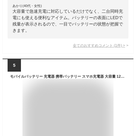
あかり(40代・女性)
大容量で急速充電に対応しているだけでなく、二台同時充
電にも使える便利なアイテム。バッテリーの表面にLEDで
残量が表示されるので、一目でバッテリーの状態が把握で
きます。
全てのおすすめコメント
(
1
件)
>
5
モバイルバッテリー 充電器 携帯バッテリー スマホ充電器 大容量 12000mAh 小型 急速充電器 【PSE認証済】 残量表示 3台同時充電 iPhone/iPad/Android 各種対応 出張/停電/地震/台風/緊急防災グッズ/機内持込可 持ち運び ゆうパケット 送料無料 【PL保険加入済み製品・安心】