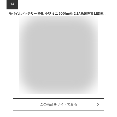
14
モバイルバッテリー 軽量 小型 ミニ 5000mAh 2.1A急速充電 LED残量表示 アイフォーン iPhone Android 直接充電 Lightning/Type-cコネクター内蔵 スタンド付き iPhone16/15/14/13/12/11/8/SE/Pro/iPad全機種対応 PSE認証済 防災 避難 地震 停電
この商品をサイトでみる