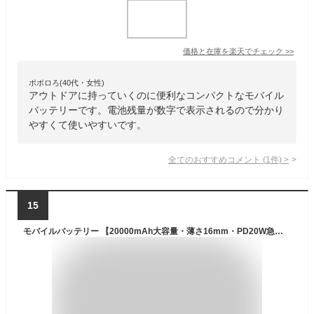
価格と在庫を
楽天
でチェック
>>
ポポロろ(40代・女性)
アウトドアに持っていくのに便利なコンパクトなモバイル
バッテリーです。電池残量が数字で表示されるので分かり
やすくて使いやすいです。
全てのおすすめコメント
(
1
件)
>
15
モバイルバッテリー 【20000mAh大容量・薄さ16mm・PD20W急速充電】モバイルバッテリー 超軽量 小型 QC3.0対応 LED残量表示 最大3台同時充電可能 スマホ充電器 携帯充電器 iPad/iPhone/Android各種スマホ対応 PSE認証済み&安全回路保護 機内持ち込み可能 旅行/出張/アウトドア/キャンプ/停電対策/防災 日本語取扱説明書