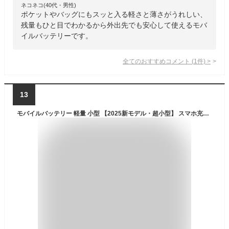
ネコネコ(40代・男性)
ポケットやバッグにもスッと入る軽さと薄さがうれしい、
残量もひと目でわかるから外出先でも安心して使えるモバ
イルバッテリーです。
全てのおすすめコメント
(
1
件)
>
13
モバイルバッテリー 軽量 小型 【2025新モデル・超小型】 スマホ充電器 急速充電 携帯充電器 パススルー機能 ケーブル内蔵PSE技術基準適合 LCD電量残量表示 Type-C急速充電 安全設計 回路保護 コンパクト＆軽量 旅行/出張/アウトドア/キャンプ/停電対策/防災 日本語取扱説明書 (ホワイト)