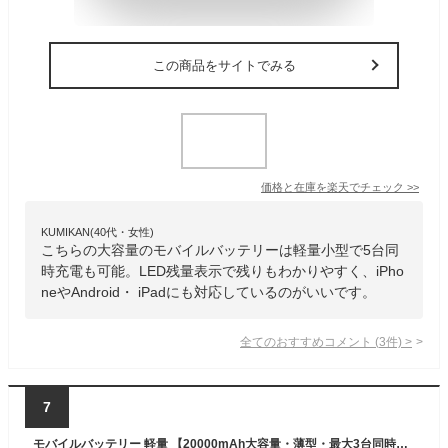
この商品をサイトでみる
価格と在庫を
楽天
でチェック
>>
KUMIKAN(40代・女性)
こちらの大容量のモバイルバッテリーは軽量小型で5台同
時充電も可能。LED残量表示で残りもわかりやすく、iPho
neやAndroid・ iPadにも対応しているのがいいです。
全てのおすすめコメント
(
3
件)
>
7
モバイルバッテリー 軽量 【20000mAh大容量・薄型・最大3台同時充電可能】 小型 最大30W急速充電 LED残量表示 スマホ充電器 携帯充電器 iPad/iPhone/Android各種スマホ対応 PSE認証済み&安全回路保護 機内持ち込み可能 旅行/出張/アウトドア/キャンプ/停電対策/防災 日本語取扱説明書