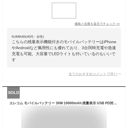
価格と在庫を
楽天
でチェック
>>
KUMIKAN(40代・女性)
こちらの残量表示機能付きのモバイルバッテリーはiPhone
やAndroidなど佩用性にも優れており、3台同時充電や急速
充電も可能。大容量でLEDライトも付いているのもいいで
す
全てのおすすめコメント
(
7
件)
>
SOLD
エレコム モバイルバッテリー 30W 10000mAh 残量表示 USB PD対応 3ポート Type-C×2 USB-A×1 ケーブル付属 ブ