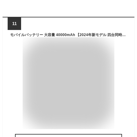
11
モバイルバッテリー 大容量 40000mAh 【2024年新モデル 四台同時充電】 モバイル バッテリー 急速充電 ケーブル内蔵 タイプc LCD電量残量表示 Type-C入出力兼用 2WAY入力ポート(Type-C+Micro) iPad/iPhone/Android各種スマホ対応 スマホ 充電器 多重安全保護機能 旅行/出張/アウトドア/キャンプ/停電対策/防災 日本語取扱説明書 (ブラック)