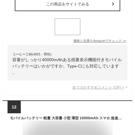
この商品をサイトでみる
価格と在庫を
Amazon
でチェック
>>
コーヒー三杯(40代・男性)
容量がしっかり40000mAhある残量表示機能付きモバイル
バッテリーはいかがですか。Type-Cにも対応しています
。
全てのおすすめコメント
(
1
件)
>
12
モバイルバッテリー 軽量 大容量 小型 薄型 10000mAh スマホ 急速充電 4本ケーブル内蔵 4台同時充電可 2つ入力ポート 高輝度LEDランプ 内蔵ケーブル交換可 ストラップ付き 残量表示 急速充電器 可愛い コンパクト アウトドア 防災 緊急用 機内持込可能 PSE認証 6ヶ月保証