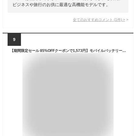
ビジネスや旅行のお供に最適な高機能モデルです。
全てのおすすめコメント
(
1
件)
>
9
【期間限定セール 85%OFFクーポンで1,573円】モバイルバッテリー 大容量 20000mAh 超小型 ケーブル4本内蔵 超軽量 急速充電 6台同時充電 3way蓄電 MFi認証 持ち運び便利 LEDライト 残量表示 旅行 停電対策 地震 防災グッズ iPhone/Android各種対応