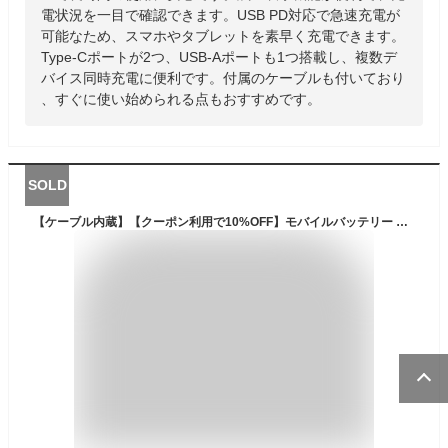
電状況を一目で確認できます。USB PD対応で急速充電が
可能なため、スマホやタブレットを素早く充電できます。
Type-Cポートが2つ、USB-Aポートも1つ搭載し、複数デ
バイス同時充電に便利です。付属のケーブルも付いており
、すぐに使い始められる点もおすすめです。
SOLD
【ケーブル内蔵】【クーポン利用で10%OFF】モバイルバッテリー 大容量 小型 20000mAh ケーブル4本内蔵 急速充電 スマホ充電器 鏡面スクリーン 5V/2A micro type-c USB LEDライト付 残量表示出張 停電対策 PSE iPhone/Android対応 防災グッズ