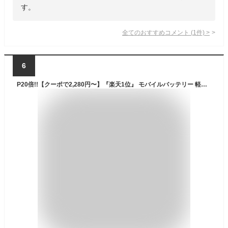
す。
全てのおすすめコメント
(
1
件)
>
6
P20倍!!【クーポで2,280円〜】『楽天1位』 モバイルバッテリー 軽量 小型 大容量 薄型 22800mAh タイプC ライトニングケーブル内蔵 急速充電 5台同時充電 PSE技術基準適合 残量表示 LEDライト 充電器 機内持ち込み可 コンパクト 安全設計 回路保護 スマホ全機種対応