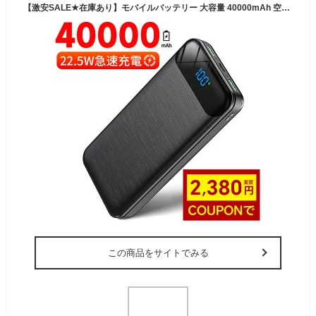
【激安SALE★在庫あり】モバイルバッテリー 大容量 40000mAh 空調服 バッテリーセット 空調作業服 22.5W 急速充電 バッテリー 急速充電器 3つUSB出力ポート LCD残量表示 スマホ充電器 軽量 iphone 地震/災害/旅行/出張/緊急用などの必携品 防災グッズ (ブラック) PSE認証済
この商品をサイトでみる