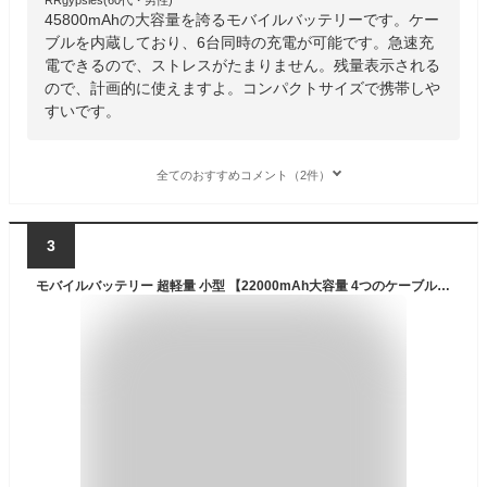
45800mAhの大容量を誇るモバイルバッテリーです。ケー
ブルを内蔵しており、6台同時の充電が可能です。急速充
電できるので、ストレスがたまりません。残量表示される
ので、計画的に使えますよ。コンパクトサイズで携帯しや
すいです。
全てのおすすめコメント（2件）
3
モバイルバッテリー 超軽量 小型 【22000mAh大容量 4つのケーブル内蔵】モバイルバッテリー 大容量 モバイルバッテリー 軽量 小型 急速充電 携帯充電器 USB-Type C入出力ポート 4台同時充電 LCD残量数字表示 スマホ充電器 コンパクト 持ち運び便利 機内持込可能 LEDライト付き 旅行/出張/アウトドア/停電/防災緊急用 PSE認証済 スマホ 全機種対応 (ブラック）