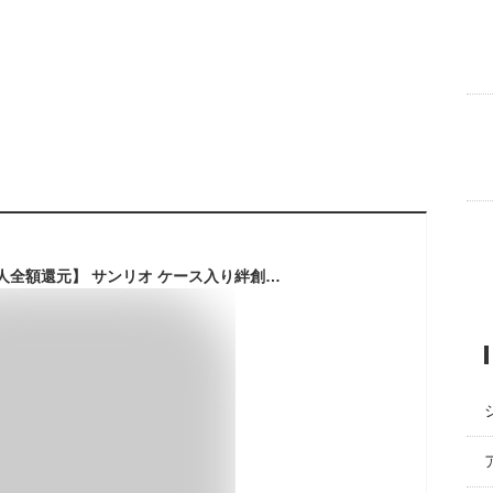
【決算SALE50人に1人全額還元】 サンリオ ケース入り絆創膏 10枚入 絆創膏 ケース付き ばんそうこう カットバン ダイカット グッズ かわいい キャラクター 子供