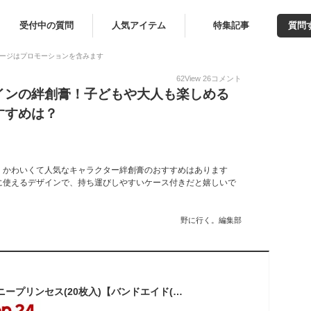
受付中の質問
人気アイテム
特集記事
質問
ージはプロモーションを含みます
62
View
26
コメント
インの絆創膏！子どもや大人も楽しめる
すすめは？
、かわいくて人気なキャラクター絆創膏のおすすめはあります
に使えるデザインで、持ち運びしやすいケース付きだと嬉しいで
野に行く。編集部
バンドエイド ディズニープリンセス(20枚入)【バンドエイド(BAND-AID)】[絆創膏 ばんそうこう キャラクター 防水 救急箱 防災]