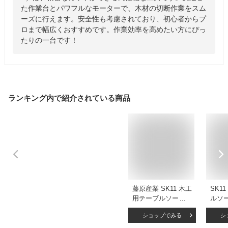
た作業台とパワフルなモーターで、木材の切断作業をスム
ーズに行えます。安全性も考慮されており、初心者からプ
ロまで幅広くおすすめです。作業効率を高めたい方にぴっ
たりの一台です！
ランキング内で紹介されている商品
藤原産業 SK11 木工
SK1
用テーブルソー
ルソー 
255mm STS-255ET
255
ショップでみる
シ
【代引不可】【個人
動ノ
宅不可】【北海道・
切断