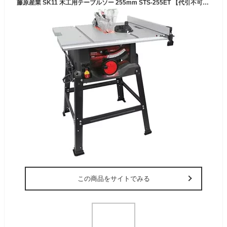
藤原産業 SK11 木工用テーブルソー 255mm STS-255ET 【代引不可】【個人宅不可】【北海道・沖縄・その他離島地域への配送不可】
この商品をサイトでみる