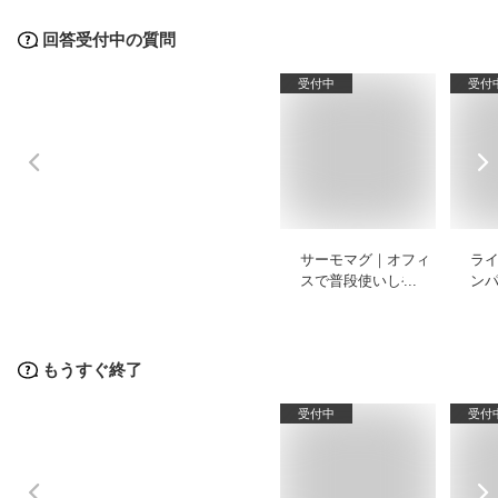
回答受付中の質問
受付中
受付
サーモマグ｜オフィ
ラ
スで普段使いしやす
ン
い蓋付きなどのおす
め
すめを教えてくださ
い。
もうすぐ終了
受付中
受付