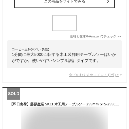
この商品をサイトでみる
価格と在庫を
Amazon
でチェック
>>
コーヒー三杯(40代・男性)
1分間に最大5000回転する木工装飾用テーブルソーはいか
がですか。使いやすいシンプル設計タイプです。
全てのおすすめコメント
(
1
件)
>
SOLD
【即日出荷】藤原産業 SK11 木工用テーブルソー 255mm STS-255ET【沖縄・離島配送不可】