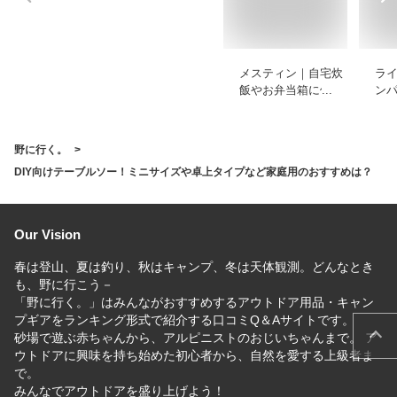
メスティン｜自宅炊
ラ
飯やお弁当箱に使え
ン
る普段使い向きのお
め
すすめは？
野に行く。
DIY向けテーブルソー！ミニサイズや卓上タイプなど家庭用のおすすめは？
Our Vision
春は登山、夏は釣り、秋はキャンプ、冬は天体観測。どんなとき
も、野に行こう－
「野に行く。」はみんながおすすめするアウトドア用品・キャン
プギアをランキング形式で紹介する口コミQ＆Aサイトです。
砂場で遊ぶ赤ちゃんから、アルピニストのおじいちゃんまで。 ア
ウトドアに興味を持ち始めた初心者から、自然を愛する上級者ま
で。
みんなでアウトドアを盛り上げよう！