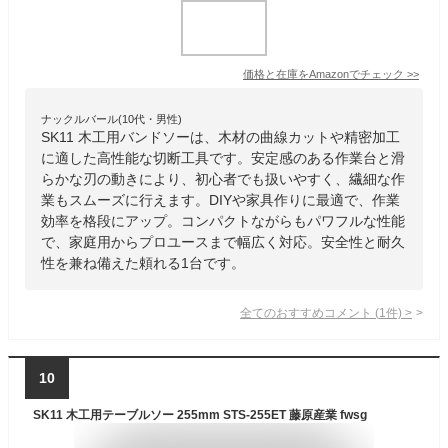
価格と在庫を
Amazon
でチェック
>>
ナックルバール(10代・男性)
SK11 木工用バンドソーは、木材の曲線カットや精密加工
に適した高性能な切断工具です。安定感のある作業台と滑
らかな刃の動きにより、初心者でも扱いやすく、繊細な作
業もスムーズに行えます。DIYや家具作りに最適で、作業
効率を格段にアップ。コンパクトながらもパワフルな性能
で、家庭用からプロユースまで幅広く対応。安全性と耐久
性を兼ね備えた頼れる1台です。
全てのおすすめコメント
(
1
件)
>
10
SK11 木工用テーブルソー 255mm STS-255ET 藤原産業 fwsg