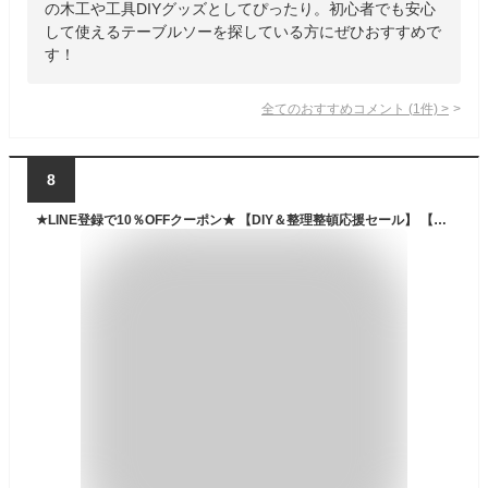
の木工や工具DIYグッズとしてぴったり。初心者でも安心
して使えるテーブルソーを探している方にぜひおすすめで
す！
全てのおすすめコメント
(
1
件)
>
8
★LINE登録で10％OFFクーポン★ 【DIY＆整理整頓応援セール】 【お買い得セット】チップソー2枚付！(60P×1枚＋80P×1枚) 木工用スタンド付テーブルソーTBS-255PA2 パオック（PAOCK） 新潟精機 【木材 木工 切断 切る DIY】