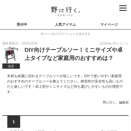
受付中
人気アイテム
マイページ
本ページはプロモーションを含みます
最終更新日：2025/12/08
223
View
19
コメント
DIY向けテーブルソー！ミニサイズや卓
上タイプなど家庭用のおすすめは？
決定
木材を綺麗に切れるテーブルソーが欲しいです。DIYで使いやすい家庭用
のおすすめのテーブルソーを教えてください。静音性や安全性も高いもの
だと嬉しいです！卓上型やミニサイズなど持ち運びしやすいものが理想で
す。
野に行く。編集部
1