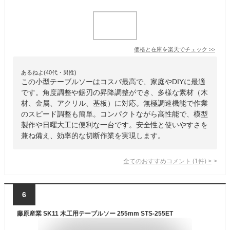
価格と在庫を
楽天
でチェック
>>
あるねよ(40代・男性)
この小型テーブルソーはコスパ最高で、家庭やDIYに最適
です。角度調整や鋸刃の昇降調整ができ、多様な素材（木
材、金属、アクリル、基板）に対応。無極調速機能で作業
のスピード調整も簡単。コンパクトながら高性能で、模型
製作や日曜大工に便利な一台です。安全性と使いやすさを
兼ね備え、効率的な切断作業を実現します。
全てのおすすめコメント
(
1
件)
>
6
藤原産業 SK11 木工用テーブルソー 255mm STS-255ET