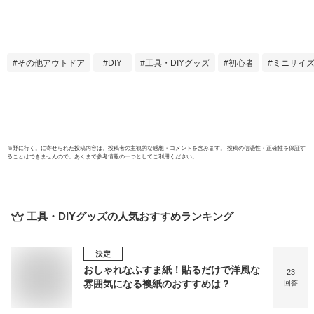
沖縄・その他離島地
域への配送不可】
その他アウトドア
DIY
工具・DIYグッズ
初心者
ミニサイ
※
野に行く。
に寄せられた投稿内容は、投稿者の主観的な感想・コメントを含みます。 投稿の信憑性・正確性を保証す
ることはできませんので、あくまで参考情報の一つとしてご利用ください。
工具・DIYグッズ
の人気おすすめランキング
決定
おしゃれなふすま紙！貼るだけで洋風な
23
雰囲気になる襖紙のおすすめは？
回答