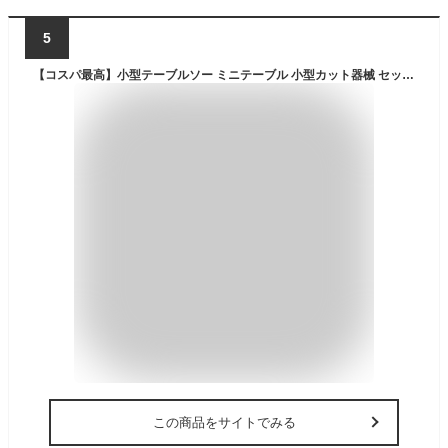
5
【コスパ最高】小型テーブルソー ミニテーブル 小型カット器械 セット 角度カット 丸鋸盤 無極調速 模型製作 金属/木材/基板/アクリル 鋸刃昇降調整可能 切断角度調整可能 家庭用 作業工具 電動工具 卓上 切断 DIY 切断機 カット
この商品をサイトでみる