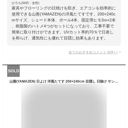
ひろち(50代・女性)
家具やフローリングの日焼けを防ぎ、エアコンを効率的に
使用できる山善(YAMAZEN)の洋風たてすです。200×240c
mサイズ、シェード本体、ポール4本、固定用ヒモ3m×2本
、樹脂製のハトメ4つがセットになっており、工事不要で
簡単に取り付けができます。UVカット率約70％で日差し
を和らげ、通気性にも優れて目隠し効果もあります。
全てのおすすめコメント
(
6
件)
>
SOLD
山善(YAMAZEN) 日よけ 洋風たてす 200×240cm 目隠し 日除け サンシェード すだれ オーニング 節電 省エネ ベランダ 送料無料