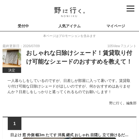
受付中
人気アイテム
マイページ
本ページはプロモーションを含みます
最終更新日：2026/07/09
105
View
7
コメント
おしゃれな日除けシェード！賃貸取り付
け可能なシェードのおすすめを教えて！
決定
一人暮らしをしているのですが、日差しが部屋に入って暑いです。賃貸取
り付け可能な日除けシェードがほしいのですが、何かおすすめはありませ
んか？日差しをしっかりと遮ってくれるものでお願いします！
野に行く。編集部
1
日よけ 窓 外側 幅3m たてす 洋風 継式 おしゃれ 目隠し 立て掛けるだけ 西日対策 日よけシェード すだれ スクリーン サンシェード 紫外線 日差し対策(あす楽