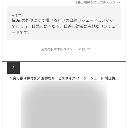
価格と在庫を
楽天
でチェック
>>
かずフル
幅3mの外側に立て掛けるだけの日除けシェードはいかが
でしょう。目隠しにもなる、日差し対策に有効なサンシェ
ードです。
全てのおすすめコメント（2件）
2
＼突っ張り棒付き／ お得なサービスサイズ イージーシェード 間仕切り カフェカーテン おしゃれ 日よけ 目隠し 遮光 遮熱 断熱 保温 UVカット 取り付け簡単 のれん 小窓用シェード 賃貸にオススメ 日本製 国産