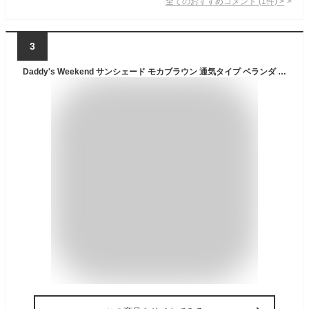
全てのおすすめコメント
(
1
件)
>
3
Daddy's Weekend サンシェード モカブラウン 通気タイプ ベランダ 庭 UVカット 日よけシェード 付け紐4本付属 紫外線カット 【日本ブランド】 (1.8M×1.8M)