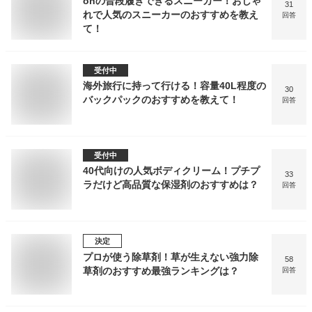
onの普段履きできるスニーカー！おしゃ
31
れで人気のスニーカーのおすすめを教え
回答
て！
受付中
海外旅行に持って行ける！容量40L程度の
30
バックパックのおすすめを教えて！
回答
受付中
40代向けの人気ボディクリーム！プチプ
33
ラだけど高品質な保湿剤のおすすめは？
回答
決定
プロが使う除草剤！草が生えない強力除
58
草剤のおすすめ最強ランキングは？
回答