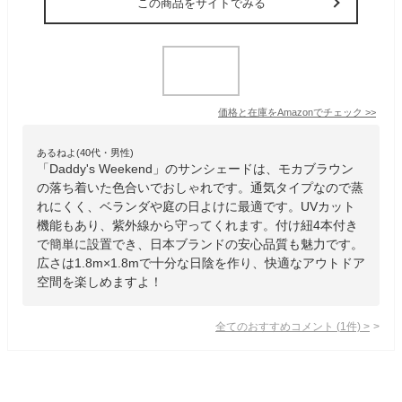
この商品をサイトでみる
価格と在庫を
Amazon
でチェック
>>
あるねよ(40代・男性)
「Daddy's Weekend」のサンシェードは、モカブラウン
の落ち着いた色合いでおしゃれです。通気タイプなので蒸
れにくく、ベランダや庭の日よけに最適です。UVカット
機能もあり、紫外線から守ってくれます。付け紐4本付き
で簡単に設置でき、日本ブランドの安心品質も魅力です。
広さは1.8m×1.8mで十分な日陰を作り、快適なアウトドア
空間を楽しめますよ！
全てのおすすめコメント
(
1
件)
>