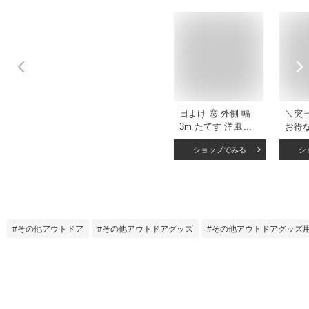
日よけ 窓 外側 幅
＼突
3m たてす 洋風 継
お得
式 おしゃれ 目隠し
ズ 
ショップでみる
シ
立て掛けるだけ 西
ド 間
日対策 日よけシェ
カー
ード すだれ スクリ
日よけ
ーン サンシェード
遮熱 
紫外線 日差し対策
カッ
(あす楽
単 の
その他アウトドア
その他アウトドアグッズ
その他アウトドアグッズ
ェー
スメ 