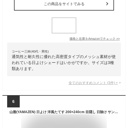
この商品をサイトでみる
価格と在庫を
Amazon
でチェック
>>
コーヒー三杯(40代・男性)
通気性と耐久性に優れた高密度タイプのメッシュ素材が使
われている日よけシェードはいかがですか。サイズは3種
類あります。
全てのおすすめコメント
(
3
件)
>
6
山善(YAMAZEN) 日よけ 洋風たてす 200×240cm 目隠し 日除け サンシェード すだれ オーニング 節電 省エネ ベランダ 紫外線カット ブラウン GYT-2024(BR)