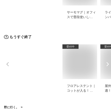
サーモマグ｜オフィ
ラ
スで普段使いしやす
ン
い蓋付きなどのおす
め
すめを教えてくださ
い。
もうすぐ終了
受付中
受付
フロアレステント｜
屋
コットが入る！ソロ
適
テントなど床なしテ
のD
ントのおすすめは？
お
野に行く。