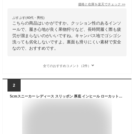
価格と在庫を
楽天
でチェック
>>
ぷすぷす(40代・男性)
こちらの商品はいかがですか。クッション性のあるインソ
ールで、履き心地が良く果物狩りなど、長時間履く際も疲
労が溜まらないのがいいですね。キャンパス地でゴシゴシ
洗っても劣化しないですよ。裏面も滑りにくい素材で安全
なので、おすすめです。
全てのおすすめコメント（2件）
2
5cmスニーカー レディース スリッポン 厚底 インヒール ローカットおしゃれ かわいい 疲れない ランニング シューズ 初心者 おすすめ 靴 歩きやすい 白 黒 大きいサイズ ジム ウォーキング スポーツ 洗える