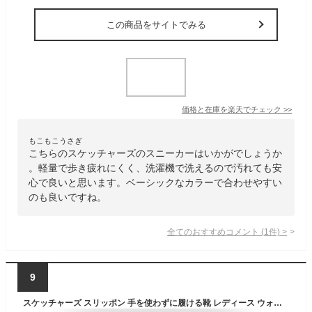
この商品をサイトでみる
価格と在庫を
楽天
でチェック
>>
もこもこうさぎ
こちらのスケッチャーズのスニーカーはいかがでしょうか
。軽量で歩き疲れにくく、洗濯機で洗えるので汚れても安
心で良いと思います。ベーシックなカラーで合わせやすい
のも良いですね。
全てのおすすめコメント
(
1
件)
>
9
スケッチャーズ スリッポン 手を使わずに履ける靴 レディース ウォーキングシューズ ランニングシューズ スニーカー ハンズフリー 手を使わない 洗える Skechers Hands Free Slip-ins SUMMITS-DAZZLING HAZE サミッツ ダズリング ヘイズ 149937W