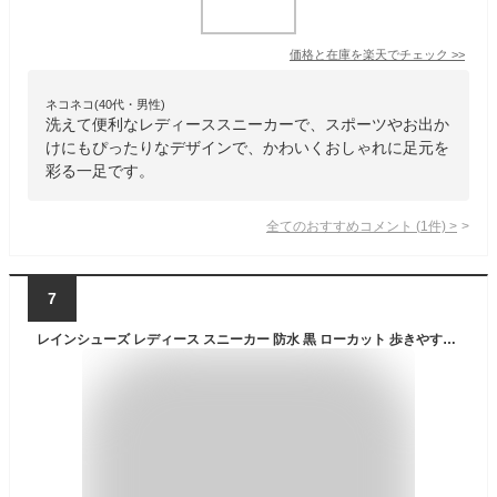
価格と在庫を
楽天
でチェック
>>
ネコネコ(40代・男性)
洗えて便利なレディーススニーカーで、スポーツやお出か
けにもぴったりなデザインで、かわいくおしゃれに足元を
彩る一足です。
全てのおすすめコメント
(
1
件)
>
7
レインシューズ レディース スニーカー 防水 黒 ローカット 歩きやすい 柔らかい おしゃれ インソール 取り外せる レインブーツ 雨 雪 梅雨 台風 通勤 通学 22.5-25cm No.3553 サンエープラスフェミニン