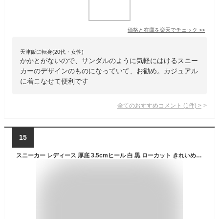
価格と在庫を
楽天
でチェック
>>
天津飯に転身(20代・女性)
かかとがないので、サンダルのように気軽にはけるスニー
カーのデザインのものになっていて、お勧め。カジュアル
に着こなせて便利です
全てのおすすめコメント
(
1
件)
>
15
スニーカー レディース 厚底 3.5cmヒール 白 黒 ローカット きれいめ シンプル 無地 キャンバス 洗える クッションインソール レースアップ おしゃれ 歩きやすい ブラック ホワイト グレー 22.5-25cm No.5375 リバティードール