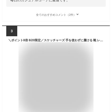
全てのおすすめコメント（2件）
3
＼ポイント8倍 8/20限定／スケッチャーズ 手を使わずに履ける 靴 レディース スリップインズ スニーカー ハンズフリー スリッポン ワイドフィット 黒 カジュアルシューズ ブラック/ホワイト ローカット 洗濯機で洗える SKECHERS 149937W 送料無料 最強翌日配送 evid