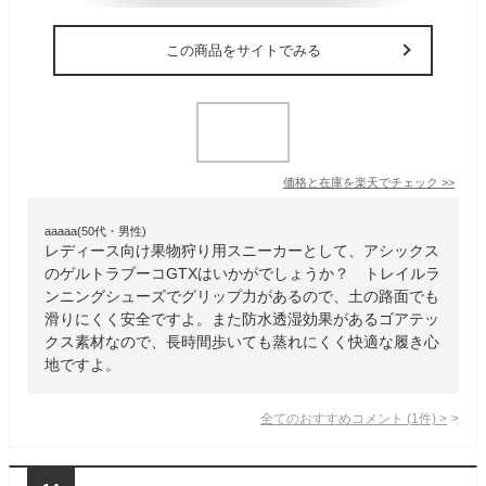
この商品をサイトでみる
価格と在庫を
楽天
でチェック
>>
aaaaa(50代・男性)
レディース向け果物狩り用スニーカーとして、アシックス
のゲルトラブーコGTXはいかがでしょうか？ トレイルラ
ンニングシューズでグリップ力があるので、土の路面でも
滑りにくく安全ですよ。また防水透湿効果があるゴアテッ
クス素材なので、長時間歩いても蒸れにくく快適な履き心
地ですよ。
全てのおすすめコメント
(
1
件)
>