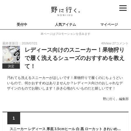
受付中
人気アイテム
マイページ
本ページはプロモーションを含みます
最終更新日：2026/07/21
49
View
27
コメント
レディース向けのスニーカー！果物狩り
で履く洗えるシューズのおすすめを教え
て！
決定
汚れても洗えるスニーカーがほしいです！果物狩りで履くのにちょうどい
いもので、何かおすすめはありませんか？レディース向けのおしゃれなデ
ザインのものでお願いします！歩き心地がいいものだと嬉しいです！
野に行く。編集部
1
スニーカー レディース 厚底 3.5cmヒール 白 黒 ローカット きれいめ シンプル 無地 キャンバス 洗える クッションインソール レースアップ おしゃれ 大人 女性 ブラック ホワイト グレー 22.5-25cm No.5375 リバティードール