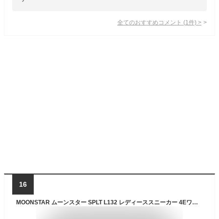
全てのおすすめコメント
(
1
件)
>
16
MOONSTAR ムーンスター SPLT L132 レディーススニーカー 4Eワイド幅広 サプリスト つま先ゆったり 洗えるインソール 4cm4時間防水設計 ライトグレー ブラウン トープ ワイン パープル /ST