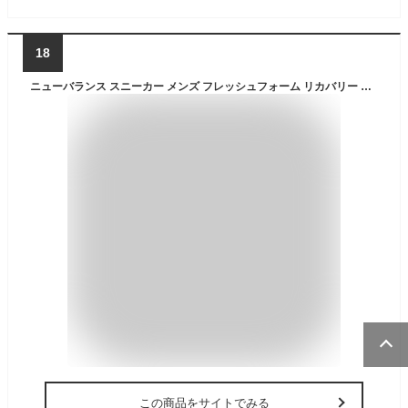
18
ニューバランス スニーカー メンズ フレッシュフォーム リカバリー RCVRY new balance Fresh Foam RCVRY V4 トレーニング フットケア 洗濯機で丸洗い 洗える スリッポン
この商品をサイトでみる