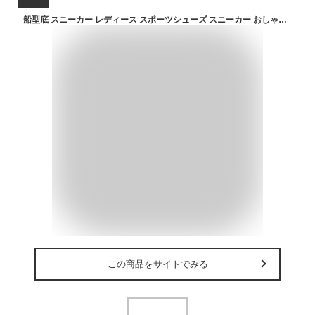
船型底 スニーカー レディース スポーツシューズ スニーカー おしゃれ 可愛い スリッポン 厚底 軽量 インヒール ローカット 疲れない ランニング シューズ 初心者 靴 歩きやすい 白 黒 ピンク ジム ウォーキング ナースシューズ 洗える
この商品をサイトでみる