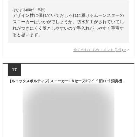
はなまる(50代・男性)
デザイン性に優れていておしゃれに履けるムーンスターの
スニーカーはいかがでしょうか。防水加工がされていて汚
れがつきにくく落としやすいので手入れがしやすく重宝す
ると思います。
全てのおすすめコメント
(
1
件)
>
17
[ルコックスポルティフ] スニーカー LAセーヌIIワイド 旧ロゴ 消臭機能 軽量 低反発 履きやすい 3E レディース GW(QL3PJC00GW) 23.5 cm