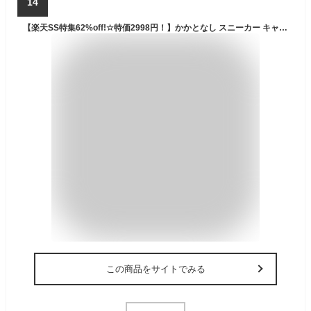
14
【楽天SS特集62%off!☆特価2998円！】かかとなし スニーカー キャンバス レディース レディース スニーカーブーツ 厚底 通気性 歩きやすい ウォーキングシューズ ランニングシューズ クション性 インヒール スリッポン 体育館シューズ インスタグラム ゴム
この商品をサイトでみる