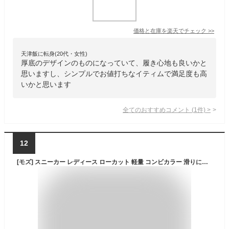
価格と在庫を
楽天
でチェック
>>
天津飯に転身(20代・女性)
厚底のデザインのものになっていて、履き心地も良いかと
思いますし、シンプルでお値打ちなイティムで満足度も高
いかと思います
全てのおすすめコメント
(
1
件)
>
12
[モズ] スニーカー レディース ローカット 軽量 コンビカラー 滑りにくいソール スポーツ 運動靴 ブラウングレー 24cm