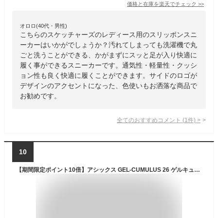
価格と在庫を
楽天
でチェック
>>
オロロ(40代・男性)
こちらのスケッチャーズのレディース用のスリッポンスニ
ーカーはいかがでしょうか？汚れてしまっても洗濯機で丸
ごと洗うことができる、かがまずにスッと足が入り快適に
履く事ができるスニーカーです。通気性・軽量性・クッシ
ョン性も良く快適に履くことができます。サイドのロゴが
デザインのアクセントになった、色使いもお洒落な商品で
お勧めです。
全てのおすすめコメント
(
1
件)
>
10
【期間限定ポイント10倍】アシックス GEL-CUMULUS 26 ゲルキュムラス 26 ランニングシューズ レディース STANDARD｜スポーツシューズ ランニング ジョギング 運動靴 スニーカー 軽量 女性｜asics 公式