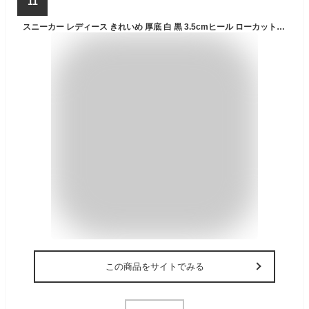
11
スニーカー レディース きれいめ 厚底 白 黒 3.5cmヒール ローカット シンプル 無地 キャンバス 洗える クッションインソール レースアップ おしゃれ 歩きやすい ブラック ホワイト グレー 22.5-25cm No.5375 リバティードール
この商品をサイトでみる