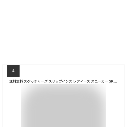
4
送料無料 スケッチャーズ スリップインズ レディース スニーカー SKECHERS GLIDE-STEP PRO｜ハンズフリー スリップイン スリップオン 立ったまま履ける レディーススリッポン 女性 スポーティ カジュアル 洗える靴 ブランド 運動靴 婦人 靴 くつ/150420