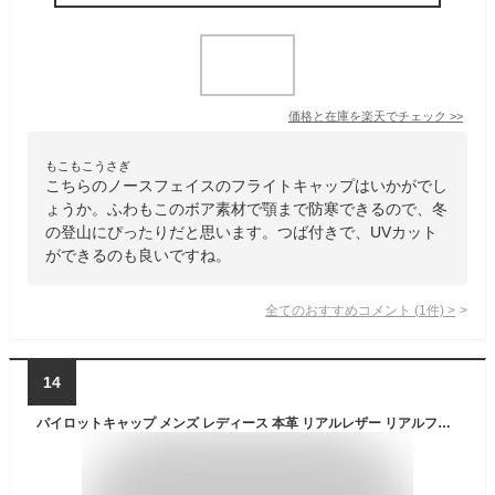
価格と在庫を
楽天
でチェック
>>
もこもこうさぎ
こちらのノースフェイスのフライトキャップはいかがでし
ょうか。ふわもこのボア素材で顎まで防寒できるので、冬
の登山にぴったりだと思います。つば付きで、UVカット
ができるのも良いですね。
全てのおすすめコメント
(
1
件)
>
14
パイロットキャップ メンズ レディース 本革 リアルレザー リアルファー付 ロシア帽 ファーハット 羊革 ラムレザー 革ロシア 帽子 フライトキャップ 大きいサイズ 防寒 防風 釣り 雪国 登山 自転車 オーロラ 流氷 黒 ブラック クリスマス プレゼント ギフト 実用的