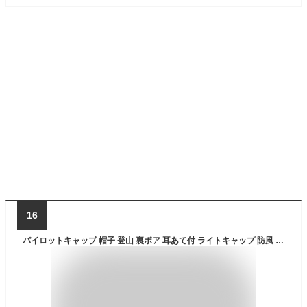
16
パイロットキャップ 帽子 登山 裏ボア 耳あて付 ライトキャップ 防風 裹起毛 あったか レディース 防寒帽子 キャップスポーツ パイロット帽 耳あて付き帽子 耳当て付き帽子 フネックウォーマー ゴルフ アウトドア 釣り スキー 雪遊び メンズ