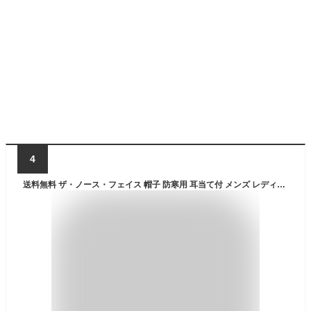
4
送料無料 ザ・ノース・フェイス 帽子 防寒用 耳当て付 メンズ レディース THE NORTH FACE フロンティアキャップ 寒冷地用 ユニセックス 保温 防水 UVカット パイロットキャップ アウトドア 登山 キャンプ ぼうし ブランド 秋冬 フライトキャップ アパレル/NN42241