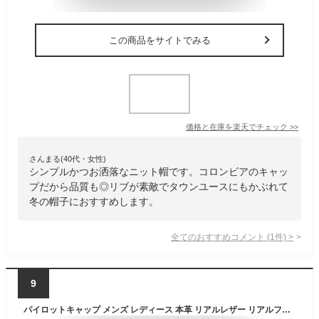
この商品をサイトでみる
価格と在庫を
楽天
でチェック
>>
さんまる(40代・女性)
シンプルかつお洒落なニット帽です。コロンビアのキャッ
プだから品質も◎リブが素敵でタウンユースにもかぶれて
冬の帽子におすすめします。
全てのおすすめコメント
(
1
件)
>
9
パイロットキャップ メンズ レディース 本革 リアルレザー リアルファー付 ロシア帽 ファーハット 羊革 ラムレザー 革ロシア 帽子 フライトキャップ 大きいサイズ 防寒 防風 釣り 雪国 登山 自転車 オーロラ 流氷 黒 ブラック