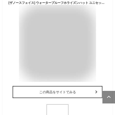
[ザノースフェイス] ウォータープルーフホライズンハット ユニセックス 防水透湿 サイズ調整可能 あごひも取り外し可能 TNFネイビー M
この商品をサイトでみる