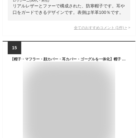
ロッシーニ(50代・男性)
リアルレザーとファーで構成された、防寒帽子です。耳や
口をガードできるデザインです。表側は羊革100％です。
全てのおすすめコメント
(
1
件)
>
15
【帽子・マフラー・顔カバー・耳カバー・ゴーグルを一体化】帽子 レディース メンズ ハット キャップ 裏ボア 裏起毛 あったか 大人用 親子コーデ 帽子 カジュアル 防風 防寒 保温 スキー 自転車 登山 冬用ハット お出かけ 耳保護 全方位保暖 寒さ対策 通勤 通学 お出かけ