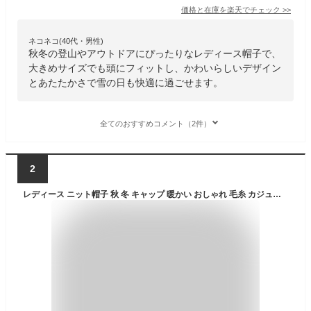
価格と在庫を
楽天
でチェック
>>
ネコネコ(40代・男性)
秋冬の登山やアウトドアにぴったりなレディース帽子で、
大きめサイズでも頭にフィットし、かわいらしいデザイン
とあたたかさで雪の日も快適に過ごせます。
全てのおすすめコメント（2件）
2
レディース ニット帽子 秋 冬 キャップ 暖かい おしゃれ 毛糸 カジュアル レディース 防寒 保温 スキー スノボ 登山 プレゼント 冬物 小顔効果 おしゃれ 小物 北欧ァッション