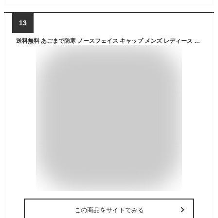
13
送料無料 あごまで防寒 ノースフェイス キャップ メンズ レディース UV 防水 保温 THE NORTH FACE Frontier Cap フロンティア キャップ 帽子 ケーバ フライトキャップ スノー 登山 雪山 フィッシング ブラック 黒 NN42241
この商品をサイトでみる