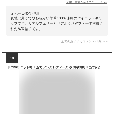
価格と在庫を
楽天
でチェック
>>
ロッシーニ(50代・男性)
表地は薄くてやわらかい羊革100％使用のパイロットキャ
ップです。リアルフェザーとリアルうさぎファーで構成さ
れた防寒帽子です。
全てのおすすめコメント
(
1
件)
>
10
[LYING] ニット帽 耳あて メンズ レディース 冬 防寒防風 耳当て付き ニットキャップ 裏起毛 暖かい アウトドア 厚手 無地 おしゃれ 自転車 バイク 通勤通学 登山 散歩 スキー スノーボード用 ニット帽子 大きいサイズ 小顔効果 伸縮性 男女兼用