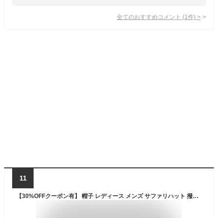
全てのおすすめコメント
(
1
件)
>
11
【30%OFFクーポン有】 帽子 レディース メンズ サファリハット 撥水帽子 | 紫外線 UV 折りたたみ 撥水 大きいサイズ つば広 あご紐 登山 日焼け防止 レインハット キャンプ UVカット 蒸れない uvカット 紫外線対策 ハイキング 旅行 アウトドア 紐付き