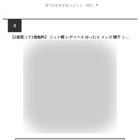
全てのおすすめコメント（2件）
3
【2個買って1個無料】 ニット帽 レディース ゆったり メンズ 帽子 くさり編み ケーブル編み オシャレ ニット 鎖編み ニットキャップ (ar-AKKm) 秋冬 防寒 オールシーズン スキー スノボ 登山 ナチュラルなデザインでオシャレをキープ◎ 【メール便送料無料】