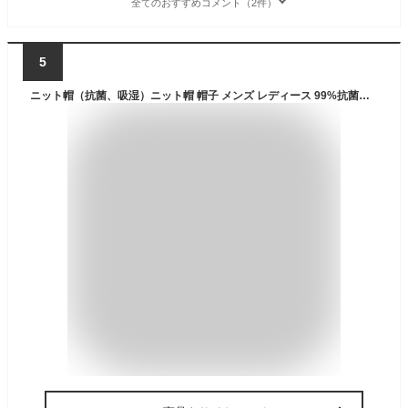
全てのおすすめコメント（2件）
5
ニット帽（抗菌、吸湿）ニット帽 帽子 メンズ レディース 99%抗菌で臭わない 吸放湿で蒸れない ビーニー ニットキャップ ニット帽子 ニット 防寒 冬 秋 春 登山/アウトドア/自転車/バイク/通勤/通学 ブランド 【LAD WEATHER ラドウェザー】