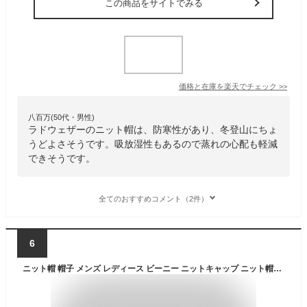
この商品をサイトでみる
価格と在庫を
楽天
でチェック
>>
八百万(50代・男性)
ラドウェザーのニット帽は、防寒性があり、冬登山にちょ
うどよさそうです。吸放湿性もあるので蒸れの心配も軽減
できそうです。
全てのおすすめコメント（2件）
6
ニット帽 帽子 メンズ レディース ビーニー ニットキャップ ニット帽子 防寒 冬 秋 春 登山 アウトドア