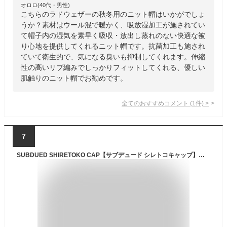
オロロ(40代・男性)
こちらのラドウェザーの秋冬用のニット帽はいかがでしょ
うか？素材はウール混で暖かく、吸放湿加工が施されてい
て帽子内の湿気を素早く吸収・放出し蒸れのない快適な被
り心地を提供してくれるニット帽です。抗菌加工も施され
ていて衛生的で、気になる臭いも抑制してくれます。伸縮
性の高いリブ編みでしっかりフィットしてくれる、優しい
肌触りのニット帽でお勧めです。
全てのおすすめコメント
(
1
件)
>
7
SUBDUED SHIRETOKO CAP【サブデュード シレトコキャップ】メンズ レディース キッズ ミリタリー アウトドア ハンティング マウンテンリーコン 登山 キャンプ バイク ツーリング サイクリング 透湿防水 防寒 ポーラテック フリース 保温 迷彩 カモ