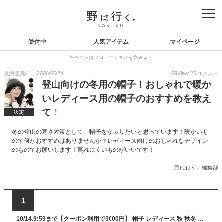
受付中
人気アイテム
マイページ
本ページはプロモーションを含みます
最終更新日：2026/06/24
59
View
26
コメント
登山向けの冬用の帽子！おしゃれで暖か
いレディース用の帽子のおすすめを教え
て！
決定
冬の登山の寒さ対策として、帽子をかぶりたいと思っています！暖かいも
ので何かおすすめはありませんか？レディース向けのおしゃれなデザイン
のものでお願いします！蒸れにくいものがいいです！
野に行く。編集部
1
10/14.9:59まで【クーポン利用で3000円】 帽子 レディース 秋 秋冬 冬 大きいサイズ かわいい あたたかい 防寒 雪 アウトドア スノボ スキー ファー フェイクファー エコファー 秋 冬 秋冬 防寒 小顔 効果 ズボラ 登山 キャンプ 56-63cm