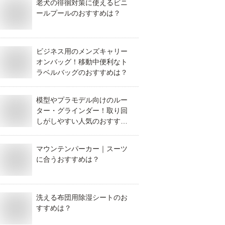
老犬の徘徊対策に使えるビニ
ールプールのおすすめは？
中
受付中
受付中
ビジネス用のメンズキャリー
オンバッグ！移動中便利なト
ラベルバッグのおすすめは？
模型やプラモデル向けのルー
ター・グラインダー！取り回
を感じられる絵
SR400に似合うバ
アメリカンバイク
しがしやすい人気のおすすめ
！子供会での読
イクヘルメット！
に似合うサイドバ
は？
聞かせにおすす
レトロなヘルメッ
ッグ！防水など人
の季節感のある
トのおすすめを教
気のおすすめを教
マウンテンパーカー｜スーツ
は？
えて！
えて！
に合うおすすめは？
中
受付中
受付中
洗える布団用除湿シートのお
すすめは？