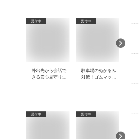
受付中
受付中
受付
外出先から会話で
駐車場のぬかるみ
秋
きる安心見守りカ
対策！ゴムマット
本
メラ！通話機能付
やシートなど便利
み
きの家庭用カメラ
グッズのおすすめ
め
のおすすめは？
を教えてくださ
本
い！
受付中
受付中
受付