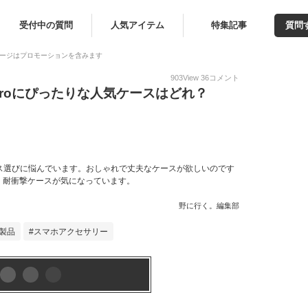
受付中の質問
人気アイテム
特集記事
質問
ージはプロモーションを含みます
903
View
36
コメント
l 10 Proにぴったりな人気ケースはどれ？
かりで、ケース選びに悩んでいます。おしゃれで丈夫なケースが欲しいのです
。耐衝撃ケースが気になっています。
野に行く。編集部
製品
スマホアクセサリー