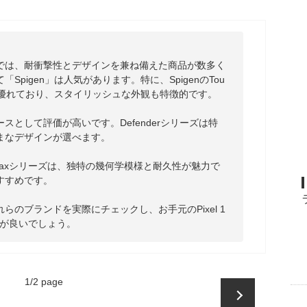
o用のケースでは、耐衝撃性とデザインを兼ね備えた商品が数多く
pigen」は人気があります。特に、SpigenのTou
性に優れており、スタイリッシュな外観も特徴的です。

ケースとして評価が高いです。Defenderシリーズは特
なデザインが選べます。

arallaxシリーズは、独特の幾何学模様と耐久性が魅力で
すめです。

のブランドを実際にチェックし、お手元のPixel 1
のが良いでしょう。
1
/
2
page