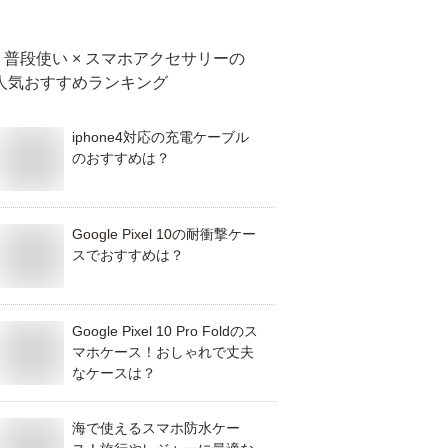
普段使い × スマホアクセサリー
の
出先から会話で
老犬の徘徊対策に
ペグハンマー｜エ
人気おすすめランキング
る安心見守りカ
使えるビニールプ
リッゼステークな
ラ！通話機能付
ールのおすすめ
ど鍛造ペグに強い
iphone4対応の充電ケーブル
の家庭用カメラ
は？
最強のおすすめを
のおすすめは？
おすすめは？
教えてください。
Google Pixel 10の耐衝撃ケー
スでおすすめは？
Google Pixel 10 Pro Foldのス
マホケース！おしゃれで丈夫
なケースは？
海で使えるスマホ防水ケー