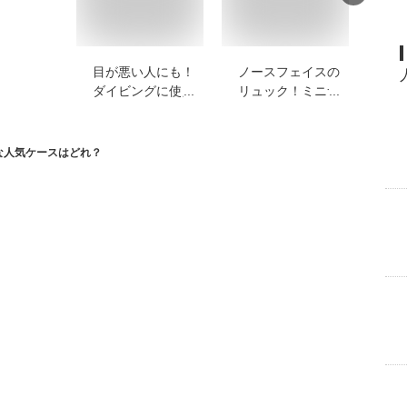
目が悪い人にも！
ノースフェイスの
外
ダイビングに使え
リュック！ミニサ
き
る度付きマスクの
イズのバックパッ
メ
おすすめは？
クのおすすめを教
き
えて！
の
ぴったりな人気ケースはどれ？