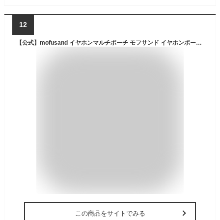
12
【公式】mofusand イヤホンマルチポーチ モフサンド イヤホンポーチ マルチポーチ イヤホンケース 小物ケース 小物入れ AirPodsケース サメにゃん くまにゃん かわいい 猫 ねこ ぬいぐるみ グッズ カラビナ キーホルダー ブルー イエロー プレゼント
この商品をサイトでみる