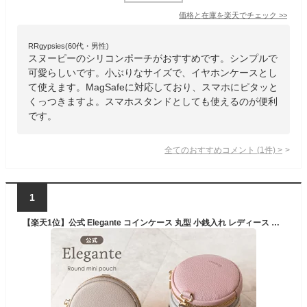
価格と在庫を
楽天
でチェック
>>
RRgypsies(60代・男性)
スヌーピーのシリコンポーチがおすすめです。シンプルで
可愛らしいです。小ぶりなサイズで、イヤホンケースとし
て使えます。MagSafeに対応しており、スマホにピタッと
くっつきますよ。スマホスタンドとしても使えるのが便利
です。
全てのおすすめコメント
(
1
件)
>
1
【楽天1位】公式 Elegante コインケース 丸型 小銭入れ レディース ミニ財布 ミニポーチ 小さめポーチ マルチポーチ 携帯 ショルダー コインポーチ 小銭ポーチ 軽い カラビナ付き ミニポーチ かわいい 便利 コンパクト おしゃれ イヤホンケース TJ