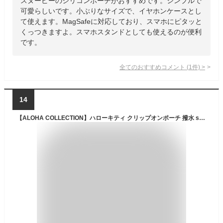
スヌーピーのシリコンポーチがおすすめです。シンプルで
可愛らしいです。小ぶりなサイズで、イヤホンケースとし
て使えます。MagSafeに対応しており、スマホにピタッと
くっつきますよ。スマホスタンドとしても使えるのが便利
です。
全てのおすすめコメント
(
1
件)
>
14
【ALOHA COLLECTION】ハローキティ クリップオンポーチ 撥水 splashproof 防滴 Hello Kitty コラボレーション CUTE ブラウン ピンク ポーチ 小物ケース キティ 日焼けキティ 海 プール ビーチ イヤホンケース ハワイ プレゼント KAWAII 【KOBE三宮 Pua Hawaii】 ko