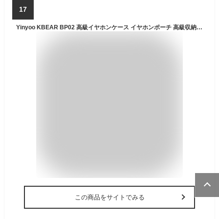
17
Yinyoo KBEAR BP02 高級イヤホンケース イヤホンポーチ 高級収納ケース イヤホン ポーチ ケース 小物収納ケース PU素材/全面保護/ｘ耐衝撃/防塵性/半防水性 180度開き構造 落下防止 日常生活および外出用多機能キャリーケース
この商品をサイトでみる