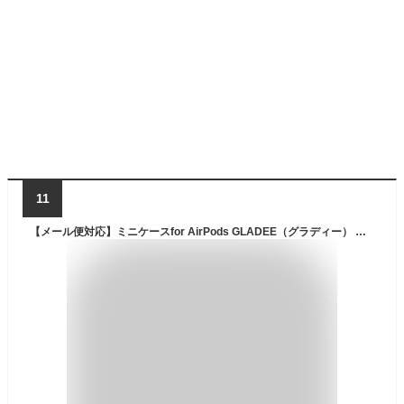
11
【メール便対応】ミニケースfor AirPods GLADEE（グラディー） エアポッズやAirPods Proが入るかわいいキーホルダー♪ コインケース お財布 お菓子 アクセサリー イヤホンケース iphone ipad mac スマホ ヘッドセット Android アンドロイド エアーポッズ 小銭入れ 子供