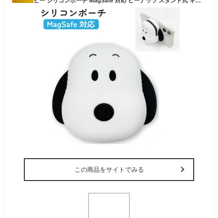
スヌーピー シリコンポーチ MagSafe 対応 ピーナッツ スタンド式 キャラクター グッズ かわいい 可愛い オシャレ ミニポーチ イヤホン ケーブル 小物入れ ケース SNGG-189A
この商品をサイトでみる