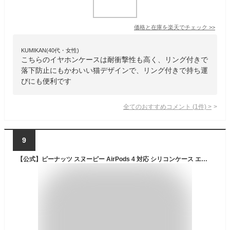
価格と在庫を
楽天
でチェック
>>
KUMIKAN(40代・女性)
こちらのイヤホンケースは耐衝撃性も高く、リング付きで
落下防止にもかわいい猫デザインで、リング付きで持ち運
びにも便利です
全てのおすすめコメント
(
1
件)
>
9
【公式】ピーナッツ スヌーピー AirPods 4 対応 シリコンケース エアポッズ4 ケース エアーポッズ4 カバー AirPods4ケース AirPods4カバー イヤホンケース ソフトケース マスコット フィギュア ホワイト 白 ベージュ かわいい 可愛い キャラクター グッズ