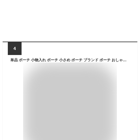
4
単品 ポーチ 小物入れ ポーチ 小さめ ポーチ ブランド ポーチ おしゃれ ポーチ カラビナ アウトドア ポーチ カラビナ付き カラビナ ミニ ポーチ レディース イヤフォンケース コインケース シンプル かわいい ポーチ 携帯 旅行 財布 イニシャル 刻印 名入れ