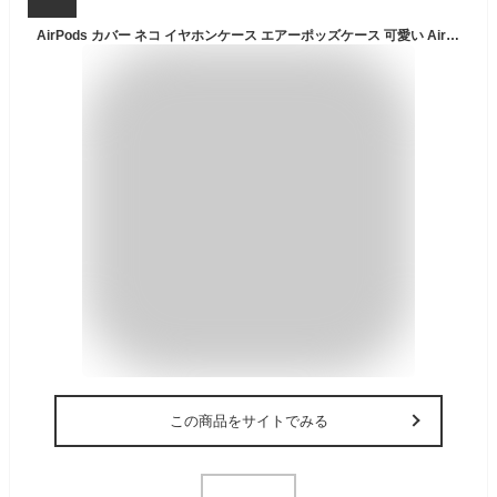
AirPods カバー ネコ イヤホンケース エアーポッズケース 可愛い AirPods Pro ケース 耐衝撃 保護ケース リング付き 落下防止 収納 送料無料
この商品をサイトでみる