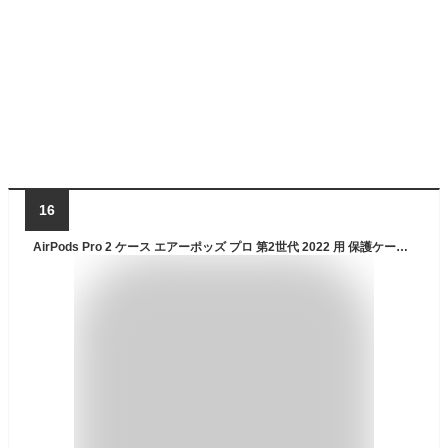
16
AirPods Pro 2 ケース エアーポッズ プロ 第2世代 2022 用 保護ケース ピンク シェル エアーポッズ ケース Apple キラキラ おしゃれ 貝殻 可愛い チャーム付き (ピンク, AirPods Pro2)