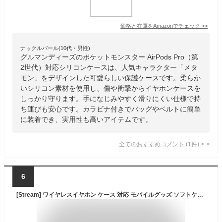
価格と在庫を
Amazon
でチェック
>>
ナックルバール(10代・男性)
グルマンディーズのポケットモンスター AirPods Pro（第
2世代）対応シリコンケースは、人気キャラクター「メタ
モン」をデザインした可愛らしい保護ケースです。柔らか
いシリコン素材を使用し、傷や衝撃からイヤホンケースを
しっかり守ります。手になじみやすく滑りにくい仕様で持
ち運びも安心です。カラビナ付きでバッグやベルトに簡単
に装着でき、実用性も高いアイテムです。
全てのおすすめコメント
(
1
件)
>
6
[Stream] ワイヤレスイヤホン ケース 対応 モバイルグッズ ソフトケース かわいい ぬいぐるみ ポーチ 小物入れ カラビナ アニマル 動物 ひよこ ゆうパケット16