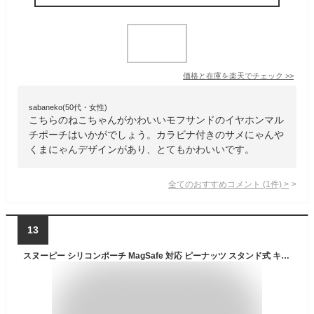
価格と在庫を
楽天
でチェック
>>
sabaneko(50代・女性)
こちらのねこちゃんがかわいいモフサンドのイヤホンマル
チポーチはいかがでしょう。カラビナ付きのサメにゃんや
くまにゃんデザインがあり、とてもかわいいです。
全てのおすすめコメント
(
1
件)
>
13
スヌーピー シリコンポーチ MagSafe 対応 ピーナッツ スタンド式 キャラクター グッズ かわいい 可愛い オシャレ ミニポーチ イヤホン ケーブル 小物入れ ケース SNGG-189A