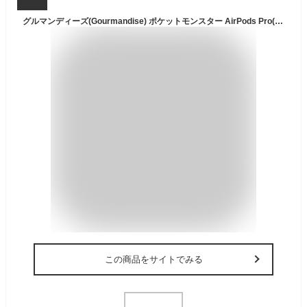
グルマンディーズ(Gourmandise) ポケットモンスター AirPods Pro(第2世代)/AirPods Pro 対応 シリコンケース メタモン POKE-810B
この商品をサイトでみる