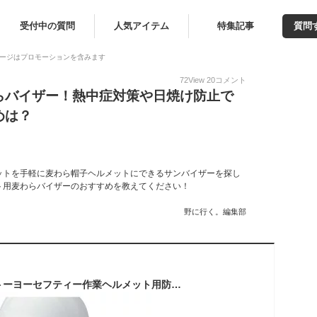
受付中の質問
人気アイテム
特集記事
質問
ージはプロモーションを含みます
72
View
20
コメント
らバイザー！熱中症対策や日焼け防止で
めは？
ットを手軽に麦わら帽子ヘルメットにできるサンバイザーを探し
ト用麦わらバイザーのおすすめを教えてください！
野に行く。編集部
【納期確認下さい】トーヨーセフティー作業ヘルメット用防暑タレ付麦わらバイザー・防暑ヒサシNo.7072（麦ワラバイザー）【日除け・防暑対策・熱中症対策】たれ