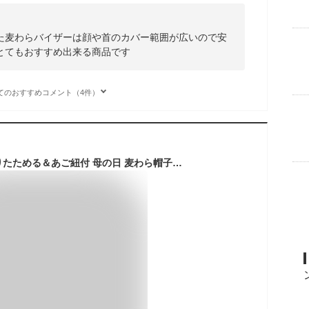
た麦わらバイザーは顔や首のカバー範囲が広いので安
とてもおすすめ出来る商品です
てのおすすめコメント（4件）
【あごひも付き】折りたためる＆あご紐付 母の日 麦わら帽子 麦わらハット 自転車 ヘルメット レディース 大きめ 遮光 夏 56-58CM 通気 蒸れない 落下防止 防災用キャップ 安全ヘルメット 頭部保護帽 軽量ヘルメット