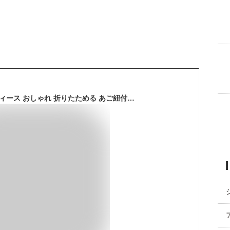
帽子型 キャップ レディース おしゃれ 折りたためる あご紐付 麦わら帽子 麦わらハット つば広の麦わら帽子 ハット型ヘルメット 自転車 キャップ 軽量 自転車 大きいリボン付き 夏用 通気