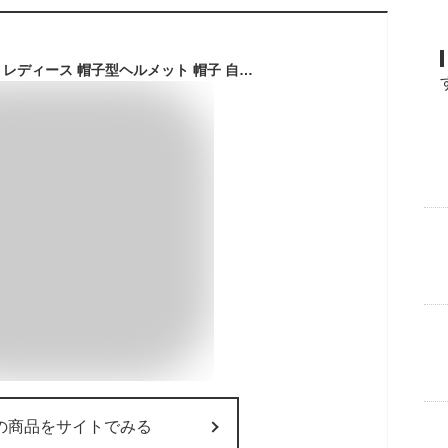
UVカット 麦わら帽子 レディース 帽子型ヘルメット 帽子 自転車 ヘルメット 小顔 完全遮光 つば広 麦わら 折り畳み 日よけ 飛ばない おしゃれ ハット型ヘルメット 夏用 超軽量 通気 蒸れない 落下防止 防災 安全 簡易 作業用 軽量ヘルメット 頭部保護帽 紫外線カット
の商品をサイトでみる