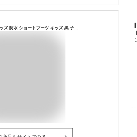
moz スノーブーツ キッズ 防水 ショートブーツ キッズ 黒 子供 モズ ブーツ 女の子 男の子 雪遊び 暖かい ウィンターブーツ 防寒ブーツ ビーンブーツ レインブーツ レインシューズ 子供靴 冬 ファー ボア あったか かわいい 8209
の商品をサイトでみる