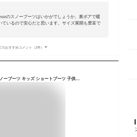
mozのスノーブーツはいかがでしょうか。裏ボアで暖
いているので安心だと思います。サイズ展開も豊富で
てのおすすめコメント（2件）
【AMOJI】アモジ スノーブーツ キッズ ショートブーツ 子供 防寒 撥水 防滑 冬 雪 あったか ボア ブーツ ミドル丈 雪遊び スノーシューズ ジュニア 女の子 男の子 冬靴