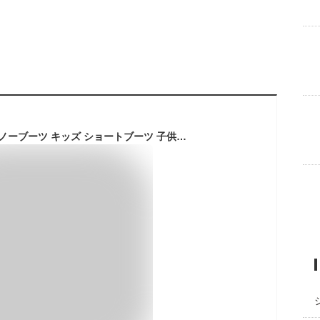
【AMOJI】アモジ スノーブーツ キッズ ショートブーツ 子供 防寒 撥水 防滑 冬 雪 あったか ボア ブーツ ミドル丈 雪遊び スノーシューズ ジュニア 女の子 男の子 冬靴