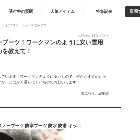
受付中の質問
人気アイテム
特集記事
質問
ージはプロモーションを含みます
306
View
24
コメント
ーブーツ！ワークマンのように安い雪用
めを教えて！
しています！ワークマンのように安いもので、何かおすすめがあ
すが、とにかく滑りにくいものでお願いします！
野に行く。編集部
15日限定クーポン◆スノーブーツ 防寒ブーツ 防水 防滑 キッズ・ジュニア ベビー 子供＜ moz モズ ＞ 3センチヒール 滑らない 履きやすい 歩きやすい ブラック ホワイト ブラウン 19.0 24.0 ボア ダウンブーツ ウィンターブーツ あったか 快適