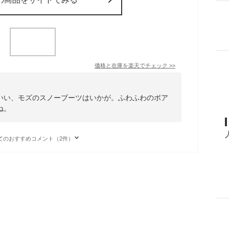
価格と在庫を
楽天
でチェック
>>
いい、モズのスノーブーツはいかが。ふわふわのボア
ね。
てのおすすめコメント（2件）