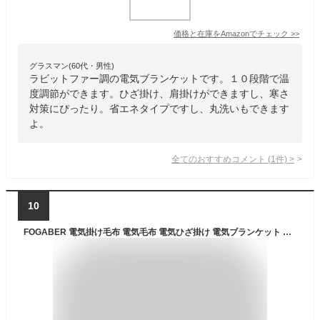
価格と在庫を
Amazon
でチェック
>>
グラスマン(60代・男性)
ラビットファー調の電気ブランケットです。１０段階で温
度調節ができます。ひざ掛け、肩掛けができますし、寒さ
対策にぴったり。省エネタイプですし、丸洗いもできます
よ。
全てのおすすめコメント
(
1
件)
>
10
FOGABER 電気掛け毛布 電気毛布 電気ひざ掛け 電気ブランケット 膝掛け 掛け敷き 電気シーツ タイマー付き 洗える 省エネ 3分速暖 ダニ退治 頭寒足熱配線 フランネル グレー 140×80cm