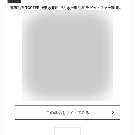
電気毛布 TOPZEE 掛敷き兼用 でんき掛敷毛布 ラビットファー調 電気ブランケット 1-9時間タイマー 10段階温度調節 188x130cm 電気もうふ 敷き 電気かけしき毛布 電気敷毛布 省エネ 暖房器具 ひざ掛け/肩掛け/掛け/敷き毛布 丸洗い可能 PSE認証済み
この商品をサイトでみる