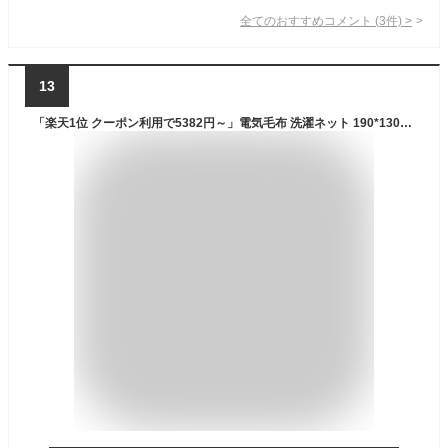
全てのおすすめコメント
(
3
件)
>
13
「楽天1位 クーポン利用で5382円～」電気毛布 洗濯ネット 190*130cm 140＊80cm毛布 掛け敷き 洗える 1-10時間 タイマー付き 8段階温度 抗菌防臭 ダニ退治 自動電源オフ 丸洗い 電気ひざ掛け 肩掛け 膝掛け 毛布 電気ブランケット 掛けもこもこ毛布