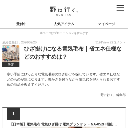
受付中
人気アイテム
マイページ
本ページはプロモーションを含みます
最終更新日：2026/02/20
3191
View
22
コメント
ひざ掛けになる電気毛布｜省エネ仕様な
どのおすすめは？
決定
寒い季節にぴったりな電気毛布のひざ掛けを探しています。省エネ仕様な
どのものが気になります。暖かさを保ちながら電気代を抑えられるおすす
めの商品を教えてください。
野に行く。編集部
1
【日本製】電気毛布 電気ひざ掛け 電気ブランケット NA-052H 椙山紡織 毛布 ひざ掛け ひざかけ 洗える 丸洗い 洗濯 チェック 日本製 国産 省エネ チェック 電気毛布 あす楽