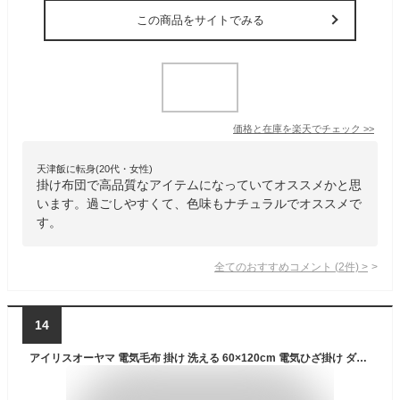
この商品をサイトでみる
価格と在庫を
楽天
でチェック
>>
天津飯に転身(20代・女性)
掛け布団で高品質なアイテムになっていてオススメかと思
います。過ごしやすくて、色味もナチュラルでオススメで
す。
全てのおすすめコメント
(
2
件)
>
14
アイリスオーヤマ 電気毛布 掛け 洗える 60×120cm 電気ひざ掛け ダニ退治 セミダブル ダブル キャンプ 節電 省エネ スライド温度調整 掛け毛布 EBK-1206-ZR 赤×黒チェック