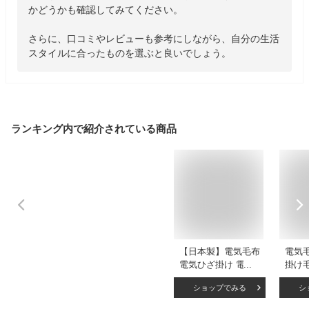
かどうかも確認してみてください。

さらに、口コミやレビューも参考にしながら、自分の生活
スタイルに合ったものを選ぶと良いでしょう。
ランキング内で紹介されている商品
【日本製】電気毛布
電気
電気ひざ掛け 電気
掛け
ブランケット NA-
柔ら
ショップでみる
シ
052H 椙山紡織 毛布
ざか
ひざ掛け ひざかけ
ト/膝