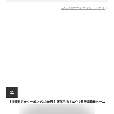
全てのおすすめコメント
(
1
件)
>
11
【期間限定★クーポンで3,480円 】電気毛布 5WAY 9枚炭素繊維ヒーター ひざ掛け USB給電式 150×85cm 40000mAhバッテリー付 電気敷毛布 3段階温度調節 タイマー機能付 電磁波カット電気ブランケット 洗える 膝掛け 電気 掛け敷き キャンプ 省エネ い冷え予防