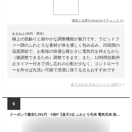
価格と在庫を
Amazon
でチェック
>>
あるねよ(40代・男性)
極上の肌触りと細やかな調整機能が魅力です。ラビットフ
ァー調のふわとろな素材が体を優しく包み込み、25段階の
温度調節で、お客様の快適な暖かさに電気代を抑えながら
（微調整できるため）調整できます。また、12時間自動停
止タイマー付きで消し忘れの心配が少なく、コントローラ
ーを外せば丸洗い可能で清潔に保てる点もおすすめです
全てのおすすめコメント
(
1
件)
>
6
クーポンで最安5,391円・5倍P【楽天1位 ふわとろ毛布 電気毛布 掛け敷き ブランケット ふわふわ 毛布 ポコポコ 洗える モコモコブランケット 電気ひざ掛け 肩掛け 膝掛け 敷き 電気ブランケット 毛布収納 シングル ダブル 厚手 防寒対策 クリスマス