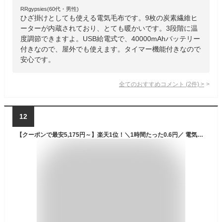
RRgypsies(60代・男性)
ひざ掛けとしても使える電気毛布です。9枚の炭素繊維ヒ
ーターが内蔵されており、とても暖かいです。3段階に温
度調節できますよ。USB給電式で、40000mAhバッテリー
付きなので、屋外でも使えます。タイマー機能付きなので
安心です。
全てのおすすめコメント
(
2
件)
>
12
【クーポンで最安5,175円～】楽天1位！＼1時間たった0.6円／ 電気毛布 掛け敷き 洗える ふわとろ毛布 電気ひざ掛け 188*130 12Hタイマー 9段階温度 抗菌防臭 自動電源オフ 電気ブランケット ダブル 省エネ 電気掛け毛布 車中泊 プレゼント エペイオス(Epeios)