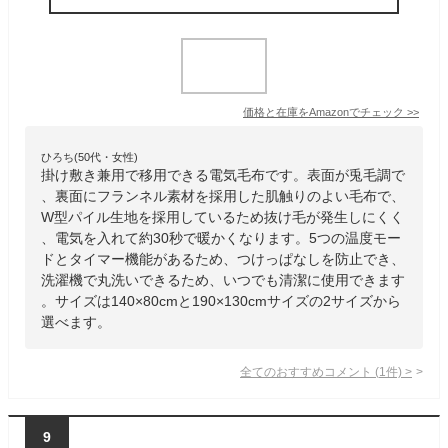
価格と在庫を
Amazon
でチェック
>>
ひろち(50代・女性)
掛け敷き兼用で移用できる電気毛布です。表面が兎毛調で
、裏面にフランネル素材を採用した肌触りのよい毛布で、
W型パイル生地を採用しているため抜け毛が発生しにくく
、電気を入れて約30秒で暖かくなります。5つの温度モー
ドとタイマー機能があるため、つけっぱなしを防止でき、
洗濯機で丸洗いできるため、いつでも清潔に使用できます
。サイズは140×80cmと190×130cmサイズの2サイズから
選べます。
全てのおすすめコメント
(
1
件)
>
9