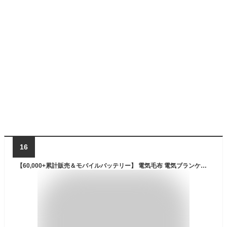
16
【60,000+累計販売＆モバイルバッテリー】 電気毛布 電気ブランケット バッテリー付き 22800mAh ブランケット 電気毛布 掛け敷き 電熱毛布 電気ひざ掛け 3秒速暖 ふわふわ 洗える 温度調節 タイマー ひざ掛け 電気カーペット 敷き 大判サイズ コードレス usb充電