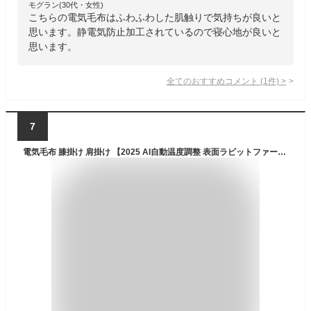
モグラン(30代・女性)
こちらの電気毛布はふわふわした肌触りで気持ちが良いと
思います。静電気防止加工されているので寝心地が良いと
思います。
全てのおすすめコメント
(
1
件)
>
7
電気毛布 膝掛け 肩掛け 【2025 AI自動温度調整 表面ラビットファー調＋裏面フランネル】 掛け 敷き 洗える 12時間タイマー付 6段階温度調整可 電気ブランケット 省エネ 自動オフ PSE認証済 速暖 厚手 ダニ退治 120×60cm