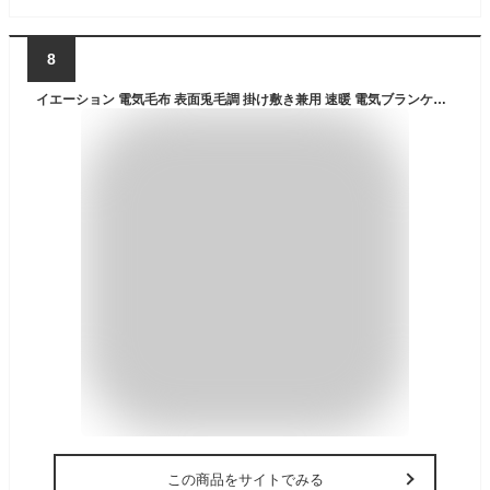
8
イエーション 電気毛布 表面兎毛調 掛け敷き兼用 速暖 電気ブランケット 5段階温度調整 4段階タイマー 頭寒足熱配線 洗える ダニ退治 室温センサー 电热毯 膝肩掛け 防寒対策 暖房器具 節電省エネ 安全保護 キャンプ 140×80cm シングル ミルクティーカラー
この商品をサイトでみる