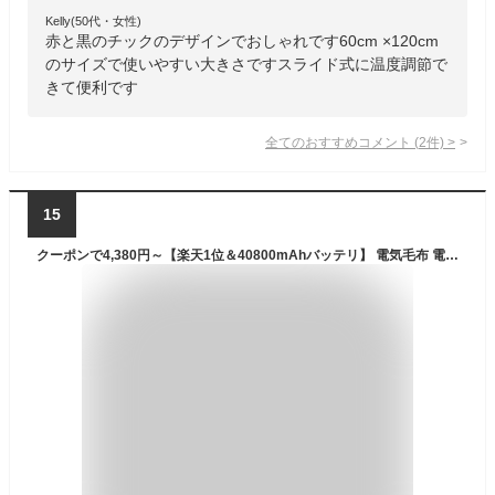
Kelly(50代・女性)
赤と黒のチックのデザインでおしゃれです60cm ×120cm
のサイズで使いやすい大きさですスライド式に温度調節で
きて便利です
全てのおすすめコメント
(
2
件)
>
15
クーポンで4,380円～【楽天1位＆40800mAhバッテリ】 電気毛布 電気ひざ掛け 着る毛布 フランネル裏起毛 USB給電式 電気ブランケット 5WAY オフィス おうち時間 ひざ掛け ヒーターブランケット 120x98cm 3段階温度調節 膝掛け 冷え予防 御歳暮