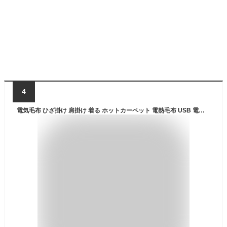
4
電気毛布 ひざ掛け 肩掛け 着る ホットカーペット 電熱毛布 USB 電気 毛布 2秒速暖 洗える 温度調節 電気ブランケット 電気カーペット 電熱マット 足元 電熱 ヒーター 掛け敷き 暖房 寒さ対策 ダニ退治 寝具 プレゼント 約140* 80 cm