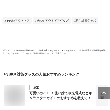
洗える 丸洗い 洗濯
ック柄
チェック 日本製 国
退治【
産 省エネ チェック
毛布(
電気毛布 あす楽
その他アウトドア
その他アウトドアグッズ
寒さ対策グッズ
※
野に行く。
に寄せられた投稿内容は、投稿者の主観的な感想・コメントを含みます。 投稿の信憑性・正確性を保証す
ることはできませんので、あくまで参考情報の一つとしてご利用ください。
寒さ対策グッズ
の人気おすすめランキング
決定
可愛いカイロ ！使い捨てや充電式などキ
22
ャラクターカイロのおすすめを教えて！
回答