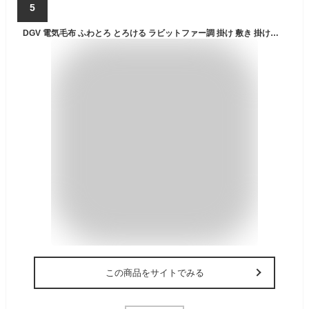
5
DGV 電気毛布 ふわとろ とろける ラビットファー調 掛け 敷き 掛け敷き兼用 25段階温度調節 12時間自動停止タイマー付 洗える 速暖 肩掛け 膝掛け ブランケット 防寒対策 暖房器具 縦ストライプ 130*190cm ダックグレー
この商品をサイトでみる