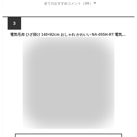
全てのおすすめコメント（3件）
3
電気毛布 ひざ掛け 140×82cm おしゃれ かわいい NA-055H-RT 電気ひざ掛け 毛布 ブランケット 電気ブランケット 電気毛布 140×82cm 洗える 洗濯 丸洗い 温度調節 ダニ ダニ退治 チェック 冬