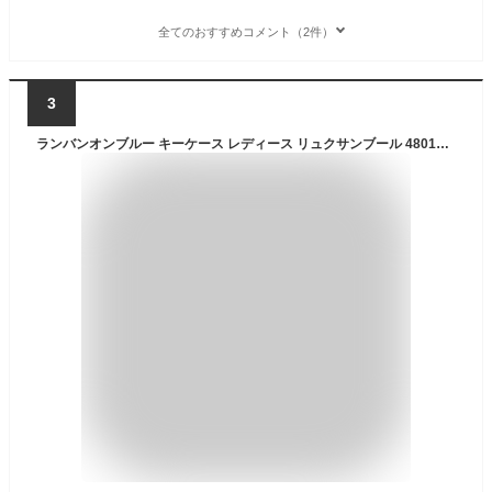
全てのおすすめコメント（2件）
3
ランバンオンブルー キーケース レディース リュクサンブール 480115 本革 レザー コンパクト スマートキー対応 4連フック カードポケット付き パスケース ICカード 定期入れ 通勤 通学 車 鍵[即日発送]