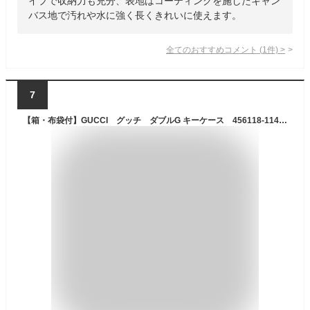
イプで収納力も充分、表地はコーティングを施したキャン
バス地で汚れや水に強く長くきれいに使えます。
全てのおすすめコメント
(
1
件)
>
7
【箱・布袋付】GUCCI グッチ ダブルG キーケース 456118-1147 ブラック ゴールド金具 メンズ レディース ユニセックス プレゼント包装可 ギフト【中古】松前R56号店