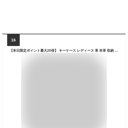
16
【本日限定ポイント最大20倍】 キーケース レディース 革 本革 収納 スマートキー スマートキーカバー ケース キーホルダー キーレス レディース スマートキーケース 家の鍵 トヨタ キーフック カード カギ キーケース