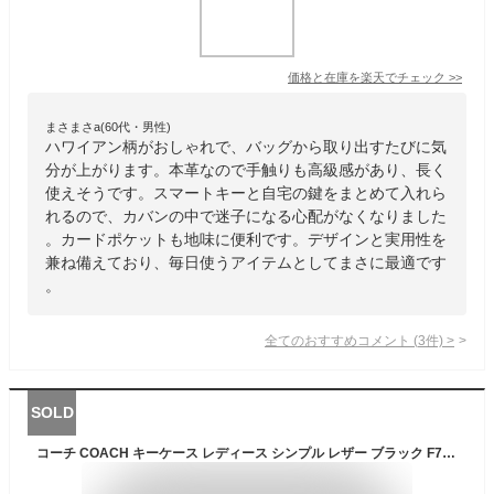
価格と在庫を
楽天
でチェック
>>
まさまさa(60代・男性)
ハワイアン柄がおしゃれで、バッグから取り出すたびに気
分が上がります。本革なので手触りも高級感があり、長く
使えそうです。スマートキーと自宅の鍵をまとめて入れら
れるので、カバンの中で迷子になる心配がなくなりました
。カードポケットも地味に便利です。デザインと実用性を
兼ね備えており、毎日使うアイテムとしてまさに最適です
。
全てのおすすめコメント
(
3
件)
>
SOLD
コーチ COACH キーケース レディース シンプル レザー ブラック F76741 IMBLK | コーチアウトレット コンビニ受取 ブランド【最大2500円クーポン 2/13 23:59迄】