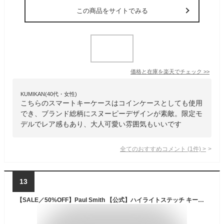
この商品をサイトでみる
価格と在庫を
楽天
でチェック
>>
KUMIKAN(40代・女性)
こちらのスマートキーケースはコインケースとしても使用
でき、ブランド総柄にスヌーピーデザインが素敵。限定モ
デルでレア感もあり、大人可愛い雰囲気もいいです
全てのおすすめコメント
(
1
件)
>
13
【SALE／50%OFF】Paul Smith 【公式】ハイライトステッチ キーケース ポール・スミス アウトレット 財布・ポーチ・ケース その他の財布・ポーチ・ケース ピンク【送料無料】