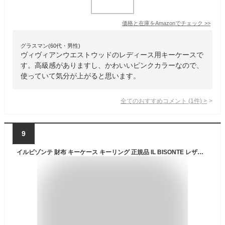
価格と在庫を
Amazon
でチェック
>>
グラスマン(60代・男性)
ヴィヴィアンウエストウッドのレディース用キーケースで
す。高級感がありますし、かわいいピンクカラーなので、
使っていて気分が上がると思います。
全てのおすすめコメント
(
1
件)
>
9
イルビゾンテ 財布 キーケース キーリング 正規品 IL BISONTE レザー 三つ折り ブラウン レッド ネイビー ウォレット ミニ財布 コインケース 小銭入れ 売れ筋アイテム ・54202309290-0062502(メンズ)(レディース)