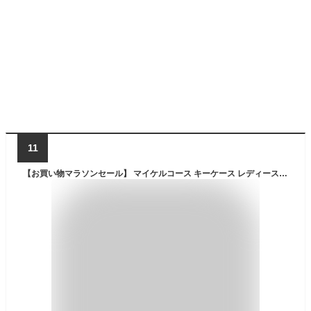
11
【お買い物マラソンセール】 マイケルコース キーケース レディース MICHAEL KORS key case 35F9GFTP5L MERLO 【送料無料♪】 ギフト プレゼント 男性 女性 誕生日