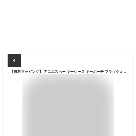
4
【無料ラッピング】 アニエスべー キーケース キーポーチ ブラック agnes b メンズ レディース ブランド 正規品 新品 ギフト プレゼント 人気 おすすめ 誕生日 記念日 クリスマス 送料無料