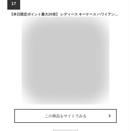
17
【本日限定ポイント最大20倍】 レディース キーケース ハワイアン柄 革 本革 収納 スマートキー スマートキーカバー ケース キーホルダー レディース 車 の 鍵 が 入る キー ケース スマートキーケース 家の鍵 キーフック カード カギ
この商品をサイトでみる