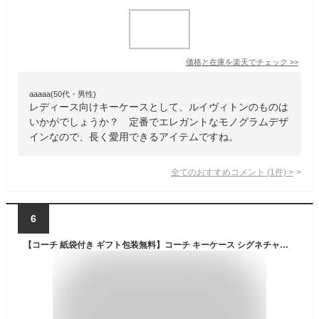
価格と在庫を
楽天
でチェック
>>
aaaaa(50代・男性)
レディース向けキーケースとして、ルイヴィトンのものは
いかがでしょうか？ 定番でエレガントなモノグラムデザ
インなので、長く愛用できるアイテムですね。
全てのおすすめコメント
(
1
件)
>
6
【コーチ 紙袋付き ギフト包装無料】コーチ キーケース シグネチャー 5連キーケース CAR00 QBMI5 78675 QB04G チャコールグレー×ブラック【COACH コーチ】【新作モデル・新品】【楽ギフ_包装】【コンビニ受取対応商品】