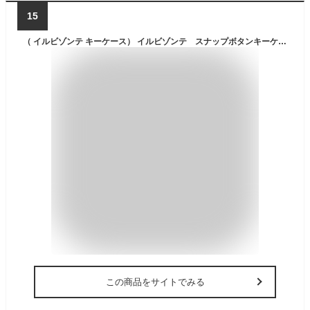
15
（ イルビゾンテ キーケース） イルビゾンテ スナップボタンキーケース（ M ）イルビゾンテ レザー キーケース （ 54_1_ 5402300090 正規品 メンズ レディース IL BISONTE / Key Case ）（ 商品番号 IB-0-00090 ）
この商品をサイトでみる