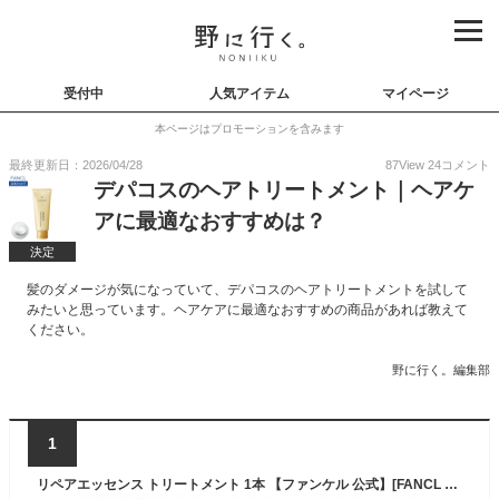
受付中
人気アイテム
マイページ
本ページはプロモーションを含みます
最終更新日：2026/04/28
87
View
24
コメント
デパコスのヘアトリートメント｜ヘアケ
アに最適なおすすめは？
決定
髪のダメージが気になっていて、デパコスのヘアトリートメントを試して
みたいと思っています。ヘアケアに最適なおすすめの商品があれば教えて
ください。
野に行く。編集部
1
リペアエッセンス トリートメント 1本 【ファンケル 公式】[FANCL 化粧品 ヘアトリートメント ヘアートリートメント 洗い流す アミノ酸 キューティクル ヘアケア 無添加 髪の毛 ヘアー ヘア ツヤ 艶 髪 補修]