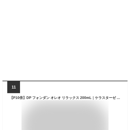
11
【P10倍】DP フォンダン オレオ リラックス 200mL｜ケラスターゼ ディシプリン｜トリートメント オレオリラックス くせ毛 髪 頭皮 つや ツヤ 艶 髪の毛 浸透 ヘアケア クセ毛 くせ毛 ヘアトリートメント 正規品 ヘアカラー