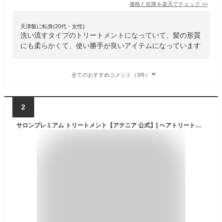
価格と在庫を
楽天
でチェック
>>
天津飯に転身(20代・女性)
洗い流すタイプのトリートメントになっていて、髪の形質
にも柔らかくて、使い勝手が良いアイテムになっています
全てのおすすめコメント（3件）
2
サロンプレミアム トリートメント【アテニア 公式】[ ヘアトリートメント ヘアートリートメント 洗い流す 髪 ヘアケア ツヤ ヘア 髪の毛 エイジングケア ヘアーパック ヘアパック ヘアマスク 美髪 インバス サロン cmc 配合 ヘアー つや髪 髪ケア さらさら 艶髪 くせ毛]