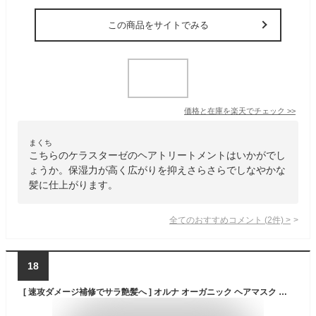
この商品をサイトでみる
価格と在庫を
楽天
でチェック
>>
まくち
こちらのケラスターゼのヘアトリートメントはいかがでし
ょうか。保湿力が高く広がりを抑えさらさらでしなやかな
髪に仕上がります。
全てのおすすめコメント
(
2
件)
>
18
[ 速攻ダメージ補修でサラ艶髪へ ] オルナ オーガニック ヘアマスク ダメージ補修 トリートメント 洗い流す 180g ツヤ 補修 無添加