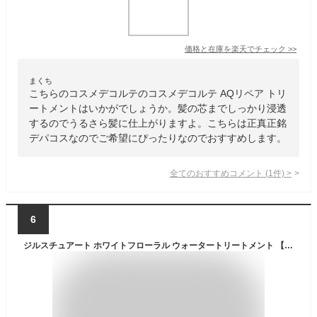
価格と在庫を
楽天
でチェック
>>
まくち
こちらのコスメデコルテのコスメデコルテ AQリペア トリ
ートメントはいかがでしょうか。髪の芯までしっかり浸透
するのでうるさら髪に仕上がりますよ。こちらは正真正銘
デパコスなのでご希望にぴったりなのでおすすめします。
全てのおすすめコメント
(
1
件)
>
6
ジルスチュアート ホワイトフローラル ウォータートリートメント 【200ml】【全品ポイント2倍 3/4 20:00 〜 3/11 01:59】【楽天スーパーSALE】