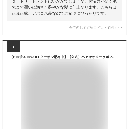
タートリートメントはいかがでしょうか。保湿力が高く毛
先まで潤いに満ちた艶やかな髪に仕上がります。こちらは
正真正銘、デパコス品なのでご希望にぴったりです。
全てのおすすめコメント
(
1
件)
>
7
【P10倍＆10%OFFクーポン配布中】【公式】ヘアセオリーラボ ヘアミルクセラム アウトバストリートメント / 95ml / Hair Theory Lab 正規品 / しっとり さらさら 補水 ヘアミルク ヘアーミルク 洗い流さないトリートメント アウトバスヘアケア ダメージケア サロン専売