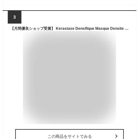
3
【月間優良ショップ受賞】 Kerastase Densifique Masque Densite Replenishing Masque (Hair Visibly Lacking Density) ケラスターゼ デンシフィク マスク DS スカルプ・ヘアトリートメント ( 送料無料 海外通販
この商品をサイトでみる