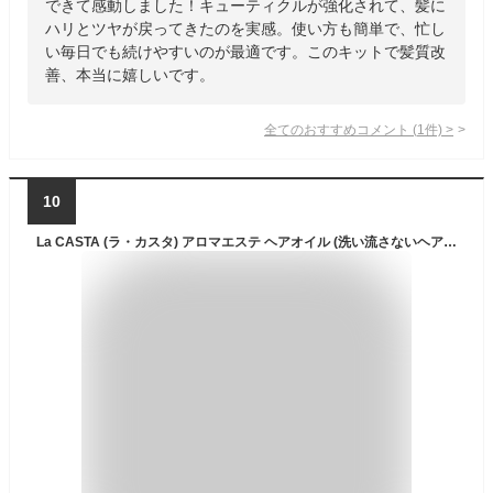
できて感動しました！キューティクルが強化されて、髪に
ハリとツヤが戻ってきたのを実感。使い方も簡単で、忙し
い毎日でも続けやすいのが最適です。このキットで髪質改
善、本当に嬉しいです。
全てのおすすめコメント
(
1
件)
>
10
La CASTA (ラ・カスタ) アロマエステ ヘアオイル (洗い流さないヘアトリートメント/髪の美容液) 髪が太い・多い ノンシリコン スタイリングにも フレッシュなシトラスハーブの香り ー シトラス 1 個