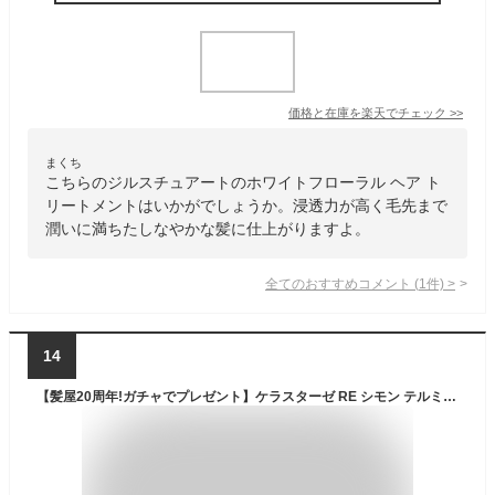
価格と在庫を
楽天
でチェック
>>
まくち
こちらのジルスチュアートのホワイトフローラル ヘア ト
リートメントはいかがでしょうか。浸透力が高く毛先まで
潤いに満ちたしなやかな髪に仕上がりますよ。
全てのおすすめコメント
(
1
件)
>
14
【髪屋20周年!ガチャでプレゼント】ケラスターゼ RE シモン テルミック 150g×3個（洗い流さないヘアトリートメント） 美容院専売