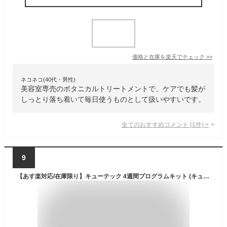
価格と在庫を
楽天
でチェック
>>
ネコネコ(40代・男性)
美容室専売のボタニカルトリートメントで、ケアでも髪が
しっとり落ち着いて毎日使うものとして扱いやすいです。
全てのおすすめコメント
(
1
件)
>
9
【あす楽対応/在庫限り】キューテック 4週間プログラムキット (キューティクル強化トリートメント)(各100g) トリートメント ホームケア ホームプログラム ヘアトリートメント CUTECH