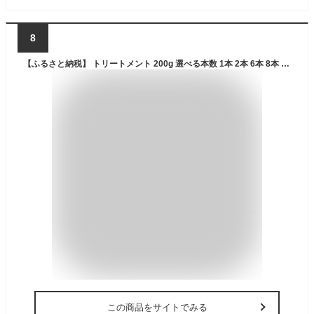
8
【ふるさと納税】 トリートメント 200g 選べる本数 1本 2本 6本 8本 ボタニカル 美容 日用品 美容室専売 サロン専売 ヘアケア メンズ レディース 母の日 プレゼント ギフト ホワイトデー NANACOSTAR 消耗品 ナナコスター
この商品をサイトでみる