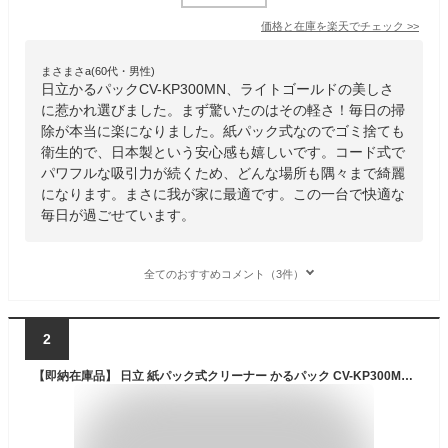
価格と在庫を
楽天
でチェック
>>
まさまさa(60代・男性)
日立かるパックCV-KP300MN、ライトゴールドの美しさ
に惹かれ選びました。まず驚いたのはその軽さ！毎日の掃
除が本当に楽になりました。紙パック式なのでゴミ捨ても
衛生的で、日本製という安心感も嬉しいです。コード式で
パワフルな吸引力が続くため、どんな場所も隅々まで綺麗
になります。まさに我が家に最適です。この一台で快適な
毎日が過ごせています。
全てのおすすめコメント（3件）
2
【即納在庫品】 日立 紙パック式クリーナー かるパック CV-KP300MN ライトゴールド コード式 掃除機 日本製 HITACHI