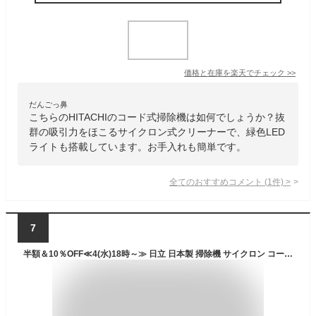
価格と在庫を
楽天
でチェック
>>
だんごっ鼻
こちらのHITACHIのコード式掃除機は如何でしょうか？抜
群の吸引力をほこるサイクロン式クリーナーで、緑色LED
ライトも搭載しています。お手入れも簡単です。
全てのおすすめコメント
(
1
件)
>
7
半額＆10％OFF≪4(水)18時～≫ 日立 日本製 掃除機 サイクロン コード式 自走式 CV-SP300M(N) サイクロン掃除機 サイクロン式掃除機 軽量 パワかるサイクロン サイクロン掃除機コード式 hitachi サイクロンクリーナー 吸引力 強力 軽い パワフル 水洗い お手入れ簡単 CVSP30