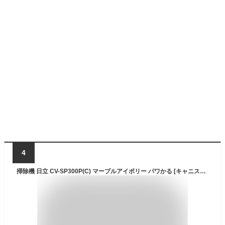
4
掃除機 日立 CV-SP300P(C) マーブルアイボリー パワかる [キャニスター掃除機 (サイクロン式 /コード式)] 吸引力 新生活