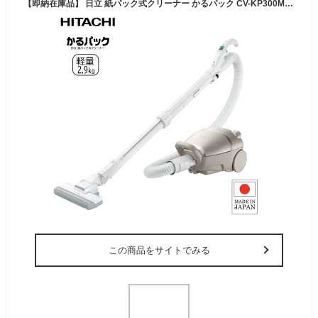
【即納在庫品】 日立 紙パック式クリーナー かるパック CV-KP300MN ライトゴールド コード式 掃除機 日本製 HITACHI
この商品をサイトでみる