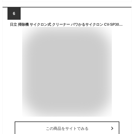
6
日立 掃除機 サイクロン式 クリーナー パワかるサイクロン CV-SP300M ライトゴールド コード式 キャニスター型 緑色LEDライト搭載 日本製 強力 軽量 軽い からまりにくい 自走機能 ごみダッシュ 掃除 CV-SP300M(N)（ラッピング不可）（.QL）
この商品をサイトでみる