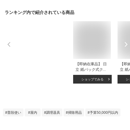
ランキング内で紹介されている商品
【即納在庫品】 日
【即
立 紙パック式クリ
立 
ーナー かるパック
ーナ
ショップでみる
シ
CV-KP300MN ライ
CV-K
トゴールド コード
トゴ
式 掃除機 日本製
式 掃
HITACHI
HITA
普段使い
屋内
調理器具
掃除用品
予算50,000円以内