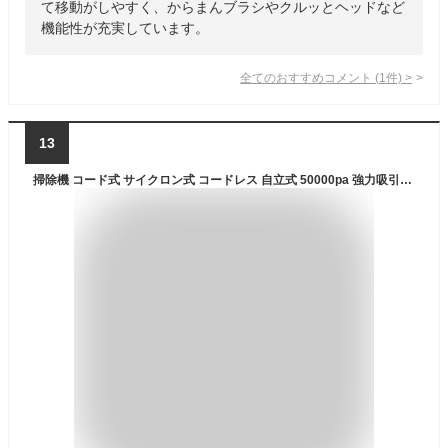
て移動がしやすく、からまんブラシやクルッとヘッドなど
機能性が充実しています。
全てのおすすめコメント
(
1
件)
>
13
掃除機 コード式 サイクロン式 コードレス 自立式 50000pa 強力吸引力 軽量 静音 小型 スティック型 ハンディー クリーナー ペット 掃除機 コンパクト 家庭用 省エネ 一人暮らし 充電式 ハイパワー 家電特集 2年保証 新生活