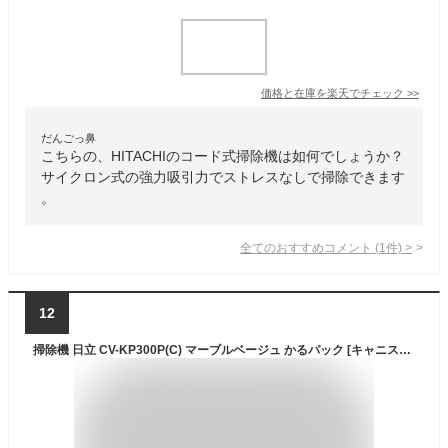
価格と在庫を
楽天
でチェック
>>
だんごっ鼻
こちらの、HITACHIのコード式掃除機は如何でしょうか？
サイクロン式の強力吸引力でストレスなしで掃除できます
。
全てのおすすめコメント
(
1
件)
>
12
掃除機 日立 CV-KP300P(C) マーブルベージュ かるパック [キャニスター掃除機 (紙パック式 /コード式)] 吸引力 新生活