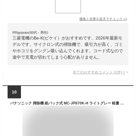
価格と在庫を
楽天
でチェック
>>
RRgypsies(60代・男性)
三菱電機のBe-K(ビケイ）がおすすめです。2026年最新モ
デルです。サイクロン式の掃除機で、吸引力が高く、ゴミ
やホコリをグングン吸い込んでくれます。コード式なので
途中で充電が切れてしまう心配がありません。
全てのおすすめコメント
(
1
件)
>
10
パナソニック 掃除機 紙パック式 MC-JP870K-H ライトグレー 軽量 からまないブラシ 抗菌 クリーンセンサー 親子ノズル搭載