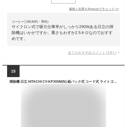
価格と在庫を
Amazon
でチェック
>>
コーヒー三杯(40代・男性)
サイクロン式で吸引仕事率がしっかり290Wある日立の掃
除機はいかがですか。重さもわずか2.5キロなのでおすす
めです。
全てのおすすめコメント
(
1
件)
>
15
掃除機 日立 HITACHI CV-KP300M(N) 紙パック式 コード式 ライトゴールド かるパック 紙パック式掃除機 コード式 自走式パワーブラシタイプ 吸引力 軽い 軽量 新生活