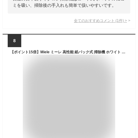
ミを吸い、掃除後の手入れも簡単で扱いやすいです。
全てのおすすめコメント
(
1
件)
>
8
【ポイント15倍】Miele ミーレ 高性能 紙パック式 掃除機 ホワイト コード式 強力 吸引力 コンパクト キャニスター 花粉 ハウスダスト 紙パック 高機能 吸引 強い 高級 プレゼント ダニ 対策 家電 一人暮らし Compact C1 SCAO 3 【メーカー公式店】