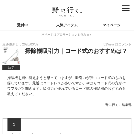
受付中
人気アイテム
マイページ
本ページはプロモーションを含みます
最終更新日：2026/03/09
51
View
21
コメント
掃除機吸引力｜コード式のおすすめは？
決定
掃除機を買い替えようと思っていますが、吸引力が強いコード式のものを
探しています。最近はコードレスが多いですが、やはりコード式の方がパ
ワフルだと聞きます。吸引力が優れているコード式の掃除機のおすすめを
教えてください。
野に行く。編集部
1