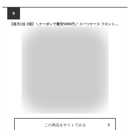
9
【楽天1位 3冠】＼クーポンで最安5980円／ スーツケース フロントオープン 機内持ち込み 一体型 大容量 S Mサイズ ワンタッチ前開き TSAロック機能 USBポート耐衝撃 キャリーケース キャリーバッグ カップホルダー 隠しフック 充電 軽量 静音 おしゃれ GURAMU
この商品をサイトでみる