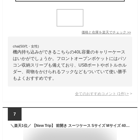
価格と在庫を
楽天
でチェック
>>
chai(50代・女性)
機内持ち込みができるこちらの40L容量のキャリーケース
はいかがでしょうか。フロントオープンポケットにはパソ
コン収納スリーブも備えており、USBポートやボトルホル
ダー、荷物をかけられるフックなどもついていて使い勝手
もよくおすすめです。
全てのおすすめコメント
(
1
件)
>
7
＼楽天1位／ 【New Trip】 前開き スーツケース Sサイズ Mサイズ 40L 45L 機内持ち込み フロントオープン ストッパー付き YKKファスナー USBポート付き キャリーケース 5カラー選ぶ 1-4泊 ストッパー付き 大容量 修学旅行 海外旅行 GB0702