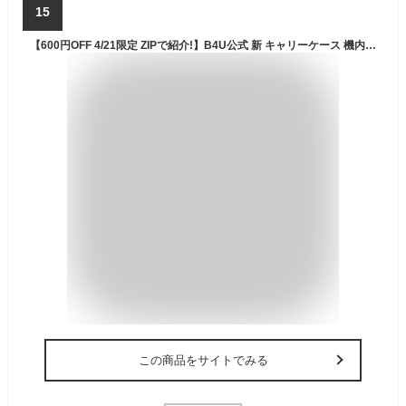
15
【600円OFF 4/21限定 ZIPで紹介!】B4U公式 新 キャリーケース 機内持ち込み スーツケース かわいい キャリーバッグ フロントオープン 前開き 2泊3日 3泊4日 Sサイズ Mサイズ 20インチ 24インチ 多機能 カップホルダー 静音 軽量 大容量 GW ストッパー 修学旅行 ベージュ
この商品をサイトでみる