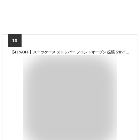
16
【43％OFF】スーツケース ストッパー フロントオープン 拡張 Sサイズ 機内持ち込み 大容量 40L(45L) 軽量 HINOMOTO 静音 ダブルキャスター ビジネス 出張 修学旅行 高性能 多機能 割引 キャリーケース キャリーバッグ 2泊 3泊 4泊