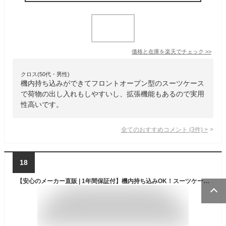
価格と在庫を
楽天
でチェック
>>
クロス(50代・男性)
機内持ち込みができてフロントオープン型のスーツケース
で荷物の出し入れもしやすいし、拡張機能もあるので実用
性高いです。
全てのおすすめコメント
(
3
件)
>
18
【安心のメーカー直販 | 1年間保証付】機内持ち込みOK！スーツケース 正規品 [ACTUS フリーズ Sサイズ] フロントオープン キャリーケース ストッパー 拡張機能 TSAロック 軽量 軽い 静音 ビジネス 旅行 メンズ レディース