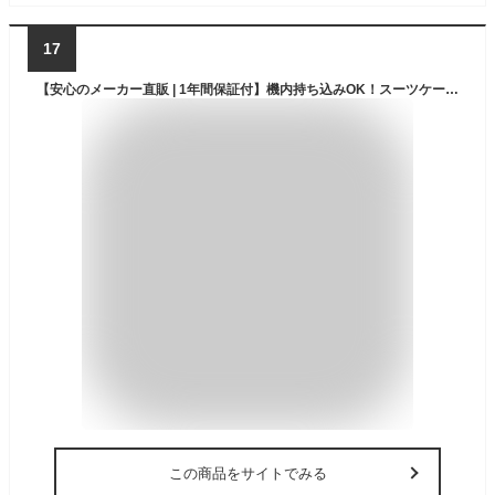
17
【安心のメーカー直販 | 1年間保証付】機内持ち込みOK！スーツケース 正規品 [TRAVELIST レスト Sサイズ] フロントオープン キャリーケース ストッパー 拡張機能 メンズ レディース 静音 軽量 軽い 容量 35-43L 出張 旅行
この商品をサイトでみる