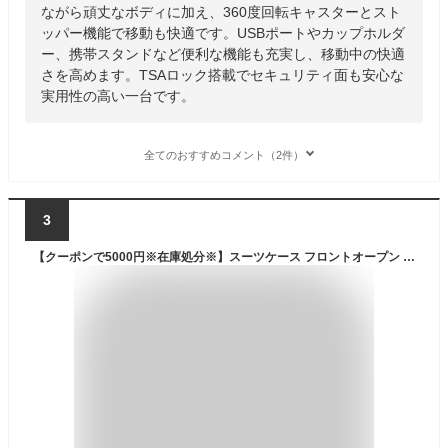
ながら頑丈なボディに加え、360度回転キャスターとスト
ッパー機能で移動も快適です。USBポートやカップホルダ
ー、携帯スタンドなど便利な機能も充実し、移動中の快適
さを高めます。TSAロック搭載でセキュリティ面も安心な
実用性の高い一台です。
全てのおすすめコメント（2件）
3
【クーポンで5000円※在庫処分※】スーツケース フロントオープン ファスナータイプ 機内持ち込み Sサイズ Mサイズ 前ポケット USBポート付き キャリーケース 軽量 トップオープン 前開き キャリーバッグ 小型 ビジネス 出張 旅行 メンズ 0577