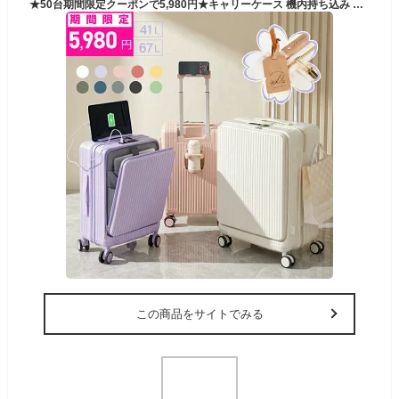
★50台期間限定クーポンで5,980円★キャリーケース 機内持ち込み スーツケース 修学旅行 フロントオープン キャリーケース Sサイズ 41L Mサイズ 67L 5カラー選ぶ 3-5日用 カップホルダー付き 軽量設計 大容量 多収納ポケット トランク op-a010
この商品をサイトでみる