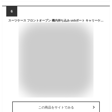
6
スーツケース フロントオープン 機内持ち込み usbポート キャリーケース パソコン収納ポケット カップホルダー付き アルミフレームタイプ ハード 前開き 荷物フック 携帯電話ホルダー付き 充電機能付き オシャレ おすすめ 耐久性頑丈 海外旅行出張 修学 Sサイズ 40L
この商品をサイトでみる