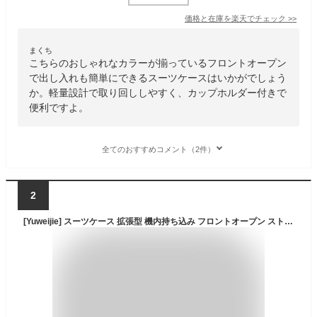
価格と在庫を
楽天
でチェック
>>
まくち
こちらのおしゃれなカラーが揃っているフロントオープン
で出し入れも簡単にできるスーツケースはいかがでしょう
か。軽量設計で取り回ししやすく、カップホルダー付きで
便利ですよ。
全てのおすすめコメント（2件）
2
[Yuweijie] スーツケース 拡張型 機内持ち込み フロントオープン ストッパー付き キャリーケース sサイズ 2泊3日 軽量 大容量 多機能 トップポケット ファスナー パソコンケース キャリーバッグ USB カップホルダー付き 携帯スタンド 頑丈 TSAロック 360度回転ブレーキ機能 修学 トラベル 出張 38~45リットル シルバー