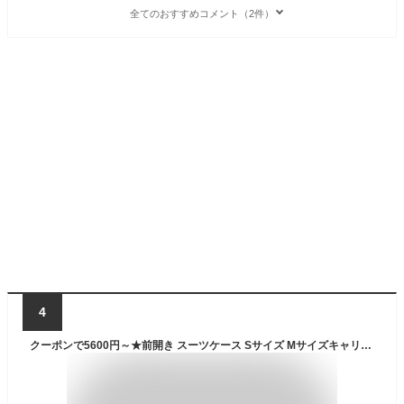
全てのおすすめコメント（2件）
4
クーポンで5600円～★前開き スーツケース Sサイズ Mサイズキャリーバッグ フロントオープン 前ひらき スーツケースs USBポート付き ファスナー キャリーケース キャリーケース 機内持ち込み トップオープン 軽量 かわいい 大容量 1~3泊 4-7泊 44L 71L