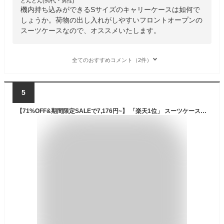
どんどん(50代・男性)
機内持ち込みができるSサイズのキャリーケースは如何で
しょうか。荷物の出し入れがしやすいフロントオープンの
スーツケースなので、オススメいたします。
全てのおすすめコメント（2件）
5
【71%OFF&期間限定SALEで7,176円~】 「楽天1位」 スーツケース フロントオープン S/M/Lサイズ 機内持ち込み 国内旅 海外旅 ビジネス 出張 1-5泊 静音 キャリーケース キャリーバッグ カップホルダー USB充電ポート 360度回転キャスター 軽量 TSAロック 1年保証