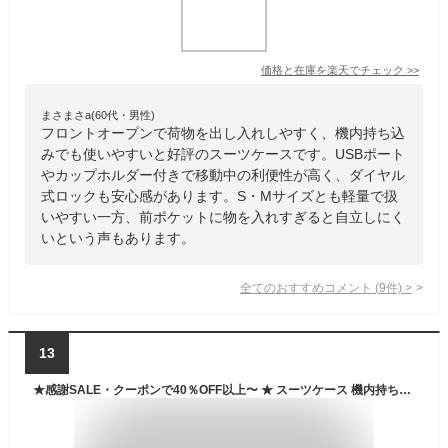
価格と在庫を
楽天
でチェック
>>
まさまさa(60代・男性)
フロントオープンで荷物を出し入れしやすく、機内持ち込
みでも使いやすいと好評のスーツケースです。USBポート
やカップホルダー付きで移動中の利便性が高く、ダイヤル
式ロックも安心感があります。S・Mサイズとも軽量で扱
いやすい一方、前ポケットに物を入れすぎると自立しにく
いという声もあります。
全てのおすすめコメント
(
9
件)
>
13
★感謝SALE・クーポンで40％OFF以上〜 ★ スーツケース 機内持ち込み フロントオープン キャリーケース 軽量 キャリーケース S M L サイズ 2泊3日 4-7泊 7泊? USBポート カップホルダー フック搭載 旅行 38L 59L 80L