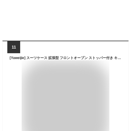
11
[Yuweijie] スーツケース 拡張型 フロントオープン ストッパー付き キャリーケース 多機能 Mサイズ 軽量 大容量 機内持ち込み 4泊5日 トップポケットパソコンケース キャリーバッグ USB カップホルダー付き 携帯スタンド 頑丈 TSAロック 360度回転 修学 トラベル 出張 65リットル ホワイト