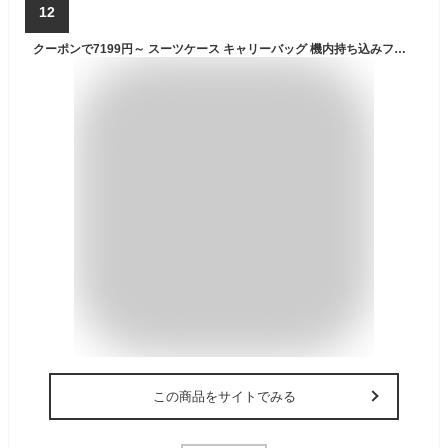
12
クーポンで7199円～ スーツケース キャリーバッグ 機内持ち込みフロントオープン ファスナータイプ Mサイズ Sサイズ 前ポケット USBポート付き カップホルダー付き ダイヤル式 トップオープン 前開き キャリーバッグ 小型 ビジネス 出張 旅行 メンズ
この商品をサイトでみる