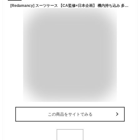
[Redamancy] スーツケース 【CA監修×日本企画】 機内持ち込み 多機能 フロントオープン キャリーケース ストッパー付き 携帯スタンド USBポート付き カップホルダー付き 隠しフック機能 超軽量 耐衝撃 静音 360度回転 ダブルキャスター アルミフレーム PC材質 大容量 TSAロック搭載 旅行 ビジネス 出張 （1-3泊 20インチ 42L ブラック）
この商品をサイトでみる