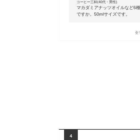
コーヒー三杯(40代・男性)
マカダミアナッツオイルなど6
ですか。50mlサイズです。
全
4