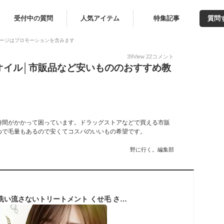
受付中の質問
人気アイテム
特集記事
質問
ージはプロモーションを含みます
39
View
22
コメント
オイル│市販品など安いもののおすすめ教
時間がかかって困っています。ドラッグストアなどで買える市販
めで毛量もあるので安くてコスパのいいもの希望です。
野に行く。編集部
プリュムヘアオイル 洗い流さないトリートメント くせ毛 さらさら 大容量120mL アウトバストリートメント スタイリングも可 オイル 無香料 無添加 オーガニック プリュムヘアケア 湿気 広がらない ダメージケア 美容室専売 ケラチン コラーゲン ベタつかない 縮毛矯正ケア