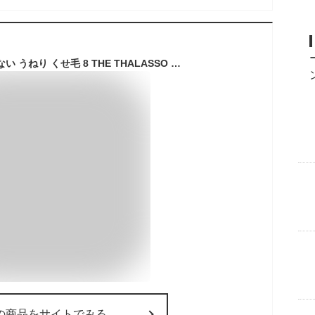
ヘアオイル 洗い流さない うねり くせ毛 8 THE THALASSO エイト ザ タラソ リペアショット＆EXモイスト バランシングセラム＆スムースリペア 美容液オイル 100ml モイスト しっとり スムース サラサラ ヘアーオイル アウトバス 髪 パサ
の商品をサイトでみる