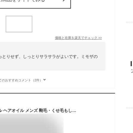
価格と在庫を
楽天
でチェック
>>
っとりせず、しっとりサラサラがよいです。ミモザの
てのおすすめコメント（2件）
碧(ao) モイストオイル ヘアオイル メンズ 剛毛・くせ毛もしっとりまとまる 金木犀のいい匂い 50ml