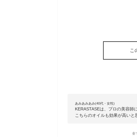
こ
あみあみあみ(40代・女性)
KERASTASEは、プロの美
こちらのオイルも効果が高いと
全