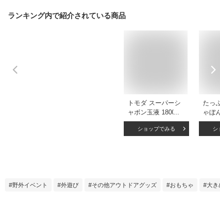
ランキング内で紹介されている商品
トモダ スーパーシ
たっ
ャボン玉液 1800ml
ゃぼ
{ 景品玩具 }{ 補充液
200
ショップでみる
シ
補充 日本製 シャボ
ャボン
ン液 しゃぼん玉液
務用 
しゃぼん液 バブル
遊び 
アート 1．8リット
工業社
ル 大量 大容量 人気
}275 {配送区分D}
野外イベント
外遊び
その他アウトドアグッズ
おもちゃ
大き