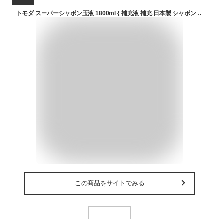
トモダ スーパーシャボン玉液 1800ml { 補充液 補充 日本製 シャボン液 しゃぼん玉液 しゃぼん液 バブルアート 1．8リットル 大量 大容量 人気 }{ 景品玩具 }275[24A25] 送料無料(※沖縄・離島発送不可) {配送区分D}
この商品をサイトでみる