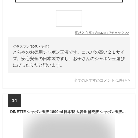
価格と在庫を
Amazon
でチェック
>>
グラスマン(60代・男性)
とらやのお徳用シャボン玉液です。コスパの高い２Ｌサイ
ズ。安心安全の日本製ですし、お子さんのシャボン玉遊び
にぴったりだと思います。
全てのおすすめコメント
(
1
件)
>
14
DINETTE シャボン玉液 1800ml 日本製 大容量 補充液 シャボン玉液安全基準適合証明済 (1.8L 2本セット)