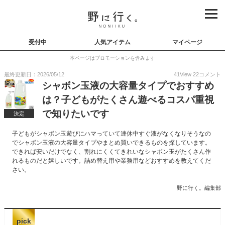
受付中
人気アイテム
マイページ
本ページはプロモーションを含みます
最終更新日：2026/05/12
41
View
22
コメント
シャボン玉液の大容量タイプでおすすめ
は？子どもがたくさん遊べるコスパ重視
で知りたいです
決定
子どもがシャボン玉遊びにハマっていて連休中すぐ液がなくなりそうなの
でシャボン玉液の大容量タイプやまとめ買いできるものを探しています。
できれば安いだけでなく、割れにくくてきれいなシャボン玉がたくさん作
れるものだと嬉しいです。詰め替え用や業務用などおすすめを教えてくだ
さい。
野に行く。編集部
pick