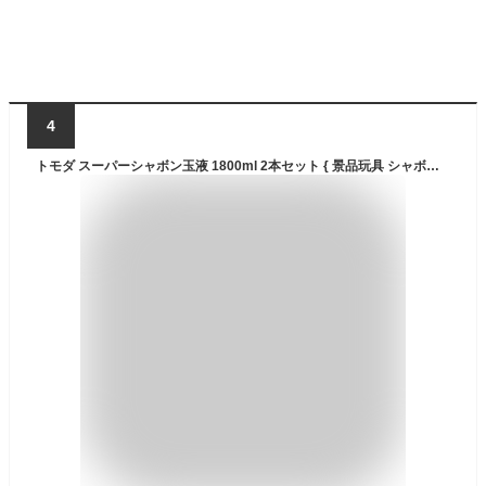
4
トモダ スーパーシャボン玉液 1800ml 2本セット { 景品玩具 シャボン玉 液 シャボン玉液 シャボン 液 しゃぼん玉 補充 日本製 シャボン液 バブルアート 1．8リットル 大量 大容量 } 送料無料 沖縄/離島発送不可 {配送区分D}