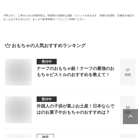
※
野に行く。
に寄せられた投稿内容は、投稿者の主観的な感想・コメントを含みます。 投稿の信憑性・正確性を保証す
ることはできませんので、あくまで参考情報の一つとしてご利用ください。
おもちゃ
の人気おすすめランキング
受付中
ナーフのおもちゃ銃！ナーフの最強のお
27
もちゃピストルのおすすめを教えて！
回答
受付中
外国人の子供が喜ぶお土産！日本ならで
53
はのお菓子やおもちゃのおすすめは？
回答
決定