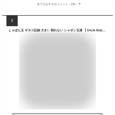
全てのおすすめコメント（2件）
7
しゃぼん玉 ギネス記録 大きい 割れない シャボン玉液 【 Uncle Bubble しゃぼん玉液 (Yellow Cap) 約4L 】お徳用 大容量 ビッグバブル 特製 割れにくい たくさん シャボン玉 道具 子供 プレゼント アウトドア キャンプ 公園 庭 水 遊び【 ギフト 】 アンクルバブル UB103-4L