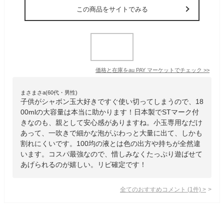
この商品をサイトでみる
価格と在庫を
au PAY マーケット
でチェック
>>
まさまさa(60代・男性)
子供がシャボン玉大好きですぐ使い切ってしまうので、18
00mlの大容量は本当に助かります！日本製でSTマーク付
きなのも、親として安心感がありますね。小玉専用なだけ
あって、一吹きで細かな泡がぶわっと大量に出て、しかも
割れにくいです。100均の液とは色の出方や持ちが全然違
います。コスパ最強なので、惜しみなくたっぷり遊ばせて
あげられるのが嬉しい。リピ確定です！
全てのおすすめコメント
(
1
件)
>