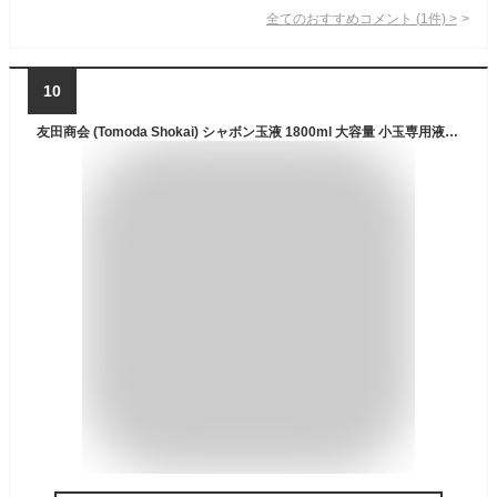
全てのおすすめコメント
(
1
件)
>
10
友田商会 (Tomoda Shokai) シャボン玉液 1800ml 大容量 小玉専用液 シャボン玉 おもちゃ 日本製 補充液 割れにくい 玩具安全基準合格 ST