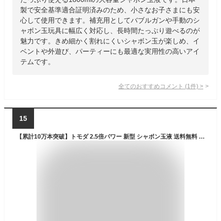
製で安全基準適合証明済みのため、小さなお子さまにも安
心して使用できます。補充用としてバブルガンや手動のシ
ャボン玉玩具に幅広く対応し、長時間たっぷり遊べるのが
魅力です。きめ細かく割れにくいシャボン玉が楽しめ、イ
ベントや外遊び、パーティーにも最適な実用性の高いアイ
テムです。
全てのおすすめコメント
(
1
件)
>
15
【累計10万本突破】トモダ 2.5倍パワー 新型 シャボン玉液 送料無料 大容量1800ml しゃぼん玉 液 補充液 安全 国産 日本製 安全STマーク付き