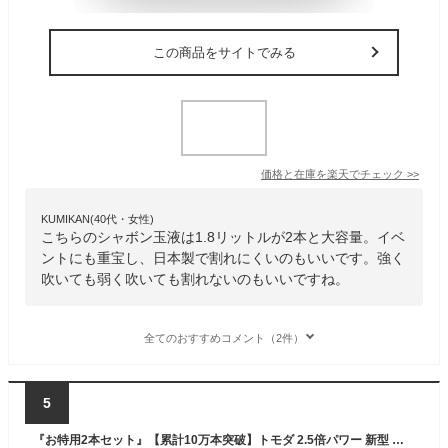
この商品をサイトでみる
価格と在庫を
楽天
でチェック
>>
KUMIKAN(40代・女性)
こちらのシャボン玉液は1.8リットルが2本と大容量。イベ
ントにも重宝し、日本製で割れにくいのもいいです。強く
吹いても弱く吹いても割れないのもいいですね。
全てのおすすめコメント（2件）
5
『お特用2本セット』【累計10万本突破】トモダ 2.5倍パワー 新型 シャボン玉液 送料無料 大容量 しゃぼん玉 液 補充液 安全 国産 日本製 安全STマーク付き