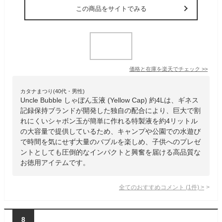
この商品をサイトでみる
価格と在庫を
楽天
でチェック
>>
カタナまつり(40代・男性)
Uncle Bubble しゃぼん玉液 (Yellow Cap) 約4Lは、ギネス
記録保持ブランドが開発した独自の配合により、巨大で割
れにくいシャボン玉が簡単に作れる特製液を約4リットル
の大容量で提供しているため、キャンプや公園での水遊び
で時間を気にせず大量のバブルを楽しめ、子供へのプレゼ
ントとしても圧倒的なインパクトと興奮を届ける高品質な
お徳用アイテムです。
全てのおすすめコメント
(
1
件)
>
8