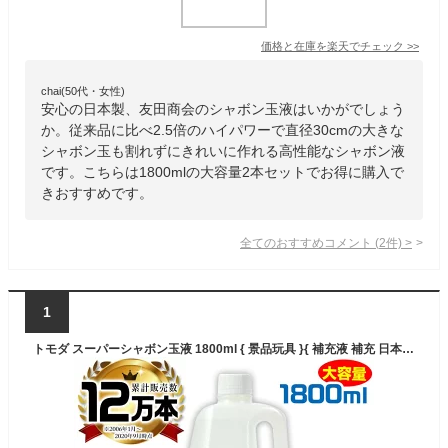
価格と在庫を
楽天
でチェック
>>
chai(50代・女性)
安心の日本製、友田商会のシャボン玉液はいかがでしょう
か。従来品に比べ2.5倍のハイパワーで直径30cmの大きな
シャボン玉も割れずにきれいに作れる高性能なシャボン液
です。こちらは1800mlの大容量2本セットでお得に購入で
きおすすめです。
全てのおすすめコメント
(
2
件)
>
1
トモダ スーパーシャボン玉液 1800ml { 景品玩具 }{ 補充液 補充 日本製 シャボン液 しゃぼん玉液 しゃぼん液 バブルアート 1．8リットル 大量 大容量 人気 }275 {配送区分D}