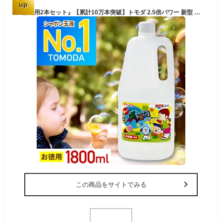
up
『お特用2本セット』【累計10万本突破】トモダ 2.5倍パワー 新型 シャボン玉液 送料無料 大容量 しゃぼん玉 液 補充液 安全 国産 日本製 安全STマーク付き
この商品をサイトでみる