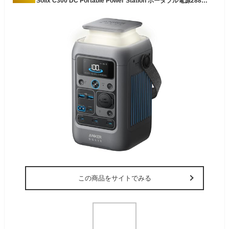
Anker Solix C300 DC Portable Power Station ポータブル電源288Wh 小型軽量2.8Kg 1.5H満充電 充電器は同梱無し 合計最大出力300W USB-C/USB-A/DC計7ポート(ACポート非搭載) ストラップ付き リン酸鉄 ポータブルバッテリー ソーラーパネル対応 キャンプ 車中泊 停電対策 防災 (ダークグレー)
この商品をサイトでみる