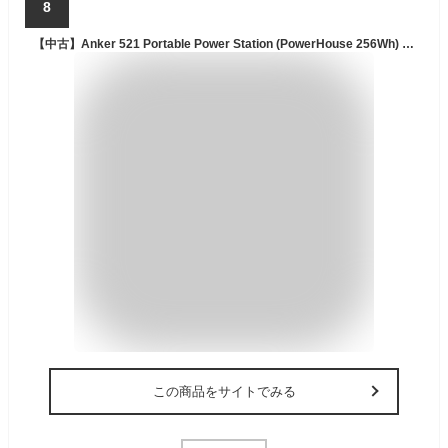
8
【中古】Anker 521 Portable Power Station (PowerHouse 256Wh) ポータブル電源 小型 軽量 定格300W AC2ポート 長寿命10年 リン酸鉄 防災安全協会推奨
この商品をサイトでみる