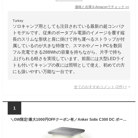
価格と在庫を
Amazon
でチェック
>>
Turkey
ソロキャンプ用としても注目されている最新の超コンパク
トモデルです。従来のポータブル電源のイメージを覆す縦
長のスリムな形状と肩に掛けて持ち運べるストラップが付
属しているのが大きな特徴で、スマホやノートPCを数回
フル充電できる288Whの容量を持ちながら、片手で持ち
上げられる軽さを実現しています。前面には大型LEDライ
トも付いてキャンプの夜には照明として使え、初めての方
にも扱いやすい万能な一台です。
全てのおすすめコメント
(
2
件)
>
1
＼GW限定!最大1000円OFFクーポン有／Anker Solix C300 DC ポータブル電源 288Wh 小型軽量【ACポート非搭載】 (ダークグレー)