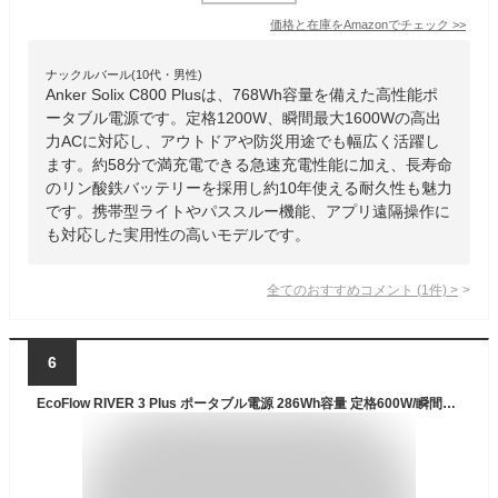
価格と在庫を
Amazon
でチェック
>>
ナックルバール(10代・男性)
Anker Solix C800 Plusは、768Wh容量を備えた高性能ポ
ータブル電源です。定格1200W、瞬間最大1600Wの高出
力ACに対応し、アウトドアや防災用途でも幅広く活躍し
ます。約58分で満充電できる急速充電性能に加え、長寿命
のリン酸鉄バッテリーを採用し約10年使える耐久性も魅力
です。携帯型ライトやパススルー機能、アプリ遠隔操作に
も対応した実用性の高いモデルです。
全てのおすすめコメント
(
1
件)
>
6
EcoFlow RIVER 3 Plus ポータブル電源 286Wh容量 定格600W/瞬間最大1200W 60時間フル充電 拡張バッテリー対応（別売り） UPS機能10ms リン酸鉄リチウムイオン電池 長寿命 コンパクト 軽量 30dB静音 X-guard電池保護 純正弦波 アプリ操作 家庭用 蓄電池 防災対策 停電対策 節電対策