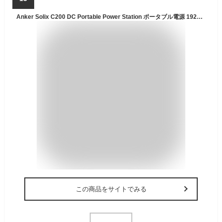
Anker Solix C200 DC Portable Power Station ポータブル電源 192Wh 小型 軽量1.9Kg ストラップ付き 1.7時間満充電 合計最大出力200W USB-C 5ポート(ACポート非搭載) アプリ遠隔操作 リン酸
この商品をサイトでみる