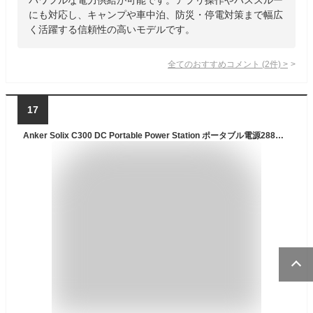
にも対応し、キャンプや車中泊、防災・停電対策まで幅広
く活躍する信頼性の高いモデルです。
全てのおすすめコメント
(
2
件)
>
17
Anker Solix C300 DC Portable Power Station ポータブル電源288Wh 小型軽量2.8Kg 1.5H満充電 充電器は同梱無し 合計最大出力300W USB-C/USB-A/DC計7ポート(ACポート非搭載) ストラップ付き リン酸鉄 ポータブルバッテリー ソーラーパネル対応 キャンプ 車中泊 停電対策 防災 (ダークグレー)