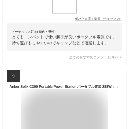
価格と在庫を
楽天
でチェック
>>
ドーナッツ大好き(40代・男性)
とてもコンパクトで使い勝手が良いポータブル電源です。
持ち運びもしやすいのでキャンプなどで活躍します。
全てのおすすめコメント
(
1
件)
>
9
Anker Solix C300 Portable Power Station ポータブル電源 288Wh 小型軽量 1.1時間満充電 高出力AC ストラップ付属 リン酸鉄 蓄電池 ポータブルバッテリー ソーラーパネル対応 キャンプ アウトドア 車中泊 停