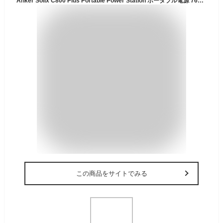
Anker Solix C800 Plus Portable Power Station ポータブル電源 768Wh 58分満充電 高出力AC(定格1200W / 瞬間最大1600W, 5ポート) 長寿命10年 リン酸鉄 携帯型ライト搭載 パススルー機能 アプリ遠隔操作
この商品をサイトでみる