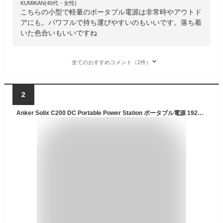
KUMIKAN(40代・女性)
こちらの小型で軽量のポータブル電源は非常時やアウトド
アにも。パワフルで持ち運びやすいのもいいです。落ち着
いた色合いもいいですね
全てのおすすめコメント（2件）
2
Anker Solix C200 DC Portable Power Station ポータブル電源 192Wh 小型 軽量1.9Kg ストラップ付き 1.7時間満充電 合計最大出力200W USB-C 5ポート(ACポート非搭載) アプリ遠隔操作 リン酸鉄 蓄電池 ポータブルバッテリー キャンプ アウトドア 車中泊 停電対策 防災 (ブラック)