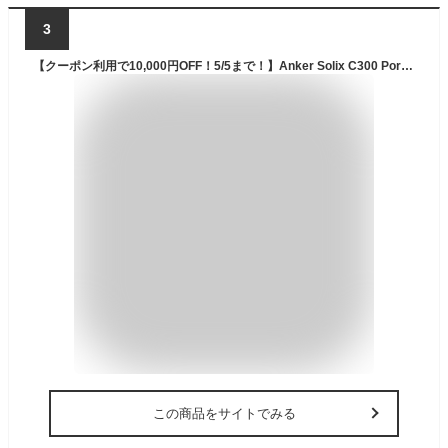
3
【クーポン利用で10,000円OFF！5/5まで！】Anker Solix C300 Portable Power Station with Solix PS60 Compact Portable Solar Panel 288Whポータブル電源と60Wソーラーパネルセット 定格出力300W 小型軽量 持ち運び便利 コンパクト パワフル リン酸鉄 太陽光発電セット
この商品をサイトでみる