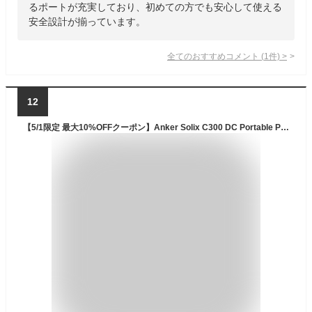
るポートが充実しており、初めての方でも安心して使える
安全設計が揃っています。
全てのおすすめコメント
(
1
件)
>
12
【5/1限定 最大10%OFFクーポン】Anker Solix C300 DC Portable Power Station ポータブル電源 288Wh小型 軽量 1.5時間満充電 合計最大出力300W DC/USB-C/USB-A出力 7ポート アプリ遠隔操作 リン酸鉄 蓄電池 ポータブルバッテリー 長寿命 小型 ストラップ付き