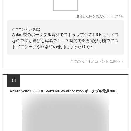
価格と在庫を
楽天
でチェック
>>
クロス(50代・男性)
Anker製のポータブル電源でストラップ付の1.9ｋｇサイズ
なので持ち運びも容易で１．７時間で満充電が可能でアウ
トドアシーンや非常時の使用にぴったりです。
全てのおすすめコメント
(
1
件)
>
14
Anker Solix C300 DC Portable Power Station ポータブル電源288Wh 小型軽量2.8Kg 1.5H満充電 充電器は同梱無し 合計最大出力300W USB-C/USB-A/DC計7ポート(ACポート非搭載) ストラッ