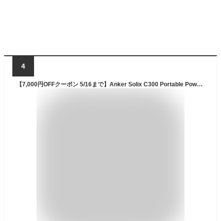
4
【7,000円OFFクーポン 5/16まで】Anker Solix C300 Portable Power Station ポータブル電源 288Wh ストラップ付き 小型軽量 1.1H満充電 300W高出力 8ポート アプリ遠隔操作 リン酸鉄 蓄電池 ポータブルバッテリー 長寿命 持ち運びやすい ソーラー充電