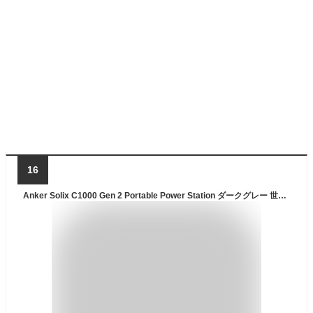
16
Anker Solix C1000 Gen 2 Portable Power Station ダークグレー 世界最小クラス 世界最速の急速充電54分 大容量 ポータブル電源1024Wh 高出力AC 1550W 長寿命10年 静音設計 リン酸鉄 コンパクト パススルー アプリ操作簡単 キャンプ 防災 停電対策 車中泊 1000Wh容量帯 アンカー