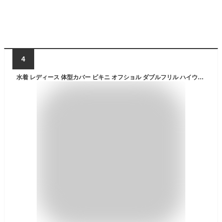
4
水着 レディース 体型カバー ビキニ オフショル ダブルフリル ハイウエストショーツ 2way ホルダーネック セクシー ガーリー パッド付 チェック柄 ピンク レッド S M L