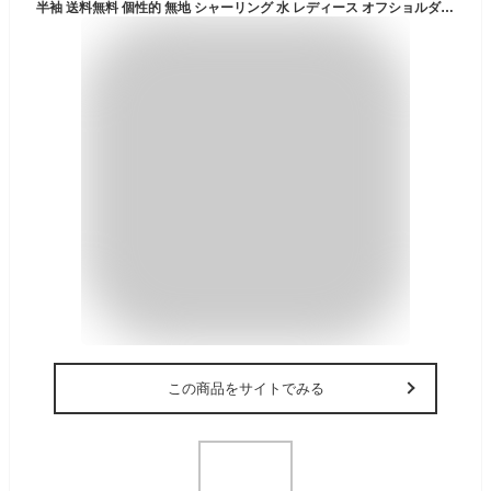
半袖 送料無料 個性的 無地 シャーリング 水 レディース オフショルダー 袖つき スイムウェア ビキニ フリル 体型カバー ドット
この商品をサイトでみる