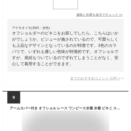
価格と在庫を
楽天
でチェック
>>
アゲタオイモ(30代・女性)
オフショルダーのビキニをお探しでしたら、こちらはいか
がでしょうか。ビジューが施されているので、可愛らしく
も上品なデザインとなっているのが特徴です。3色のカラ
バリで、いずれも優しい色味が特徴的です。オフショルで
すが、肩紐もついているのでずれてしまうことがなく、安
心して着用することができます。
全てのおすすめコメント
(
1
件)
>
9
アームカバー付き オフショル レース ワンピース水着 水着 ビキニ スイムウェア ワンピース オフショルダー ノンワイヤー パッド付き 体系カバー 二の腕カバー 長袖 レース フリル ハイウエスト かわいい 大人可愛い カジュアル 華やか 大人 大人っ 韓国 オルチャン