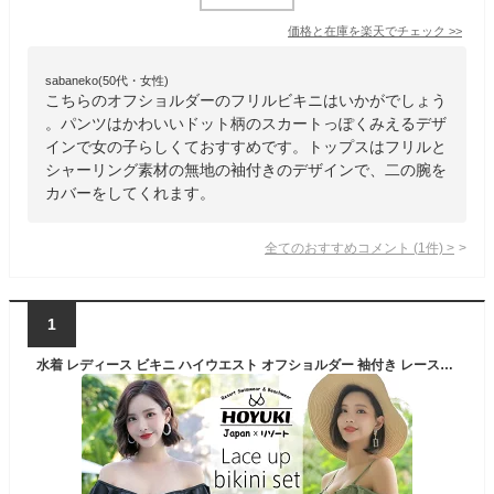
価格と在庫を
楽天
でチェック
>>
sabaneko(50代・女性)
こちらのオフショルダーのフリルビキニはいかがでしょう
。パンツはかわいいドット柄のスカートっぽくみえるデザ
インで女の子らしくておすすめです。トップスはフリルと
シャーリング素材の無地の袖付きのデザインで、二の腕を
カバーをしてくれます。
全てのおすすめコメント
(
1
件)
>
1
水着 レディース ビキニ ハイウエスト オフショルダー 袖付き レースアップ フリル 体型カバー トップス セクシー 大人水着 ブラック リーフ カーキ ゼブラ 20代 30代 海 プール S/M/L