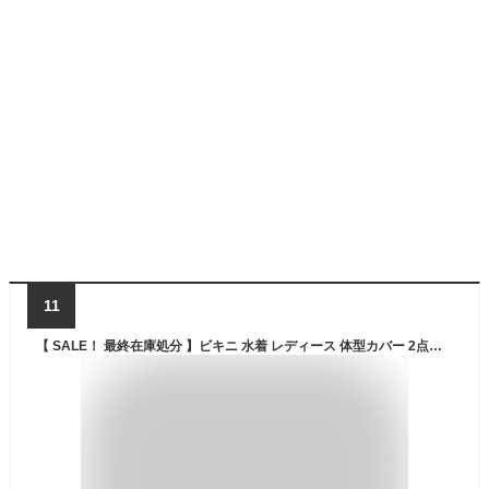
11
【 SALE！ 最終在庫処分 】ビキニ 水着 レディース 体型カバー 2点セット 大人 オフショル オトナ女子 セクシー ハイウエスト 女性用 ホルターネック ミセス 大きいサイズ ママ水着 おしゃれ パッド付き 黒 白 盛れる かわいい 夏 海 プール ビーチ 水着