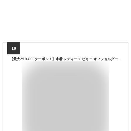
16
【最大25％OFFクーポン！】水着 レディース ビキニ オフショルダー 2way フリル スカート 3点セット 体型カバー水着 ぽっちゃり 10代 20代 30代 ママ水着 バックフリル セクシー シンプル レースアップ パッド付き バスト 盛れる 二の腕 お腹 お尻