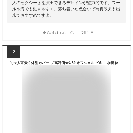
人のセクシーさを演出できるデザインが魅力的です。プー
ルや海でも動きやすく、落ち着いた色合いで写真映えも出
来ておすすめですよ。
全てのおすすめコメント（2件）
2
＼大人可愛く体型カバー♪／高評価★4.50 オフショル ビキニ 水着 体型カバー ビキニ【お腹が隠れる】ワイヤー セットアップ 水着 ビキニ 可愛い 韓国 オフショルダー ボーダー 海 プール 盛れる 【FASHIONFAN®公式】