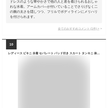
ドレスのような華やかさで他の人と差を着けられるおしゃ
れな水着。アームカバ―が付いていることでさりげなく二
の腕の太さを隠しつつ、フリルでボディラインにメリハリ
を付けられます。
全てのおすすめコメント
(
1
件)
>
10
レディース ビキニ 水着 セパレート パッド付き スカート タンキニ 体型カバー 上下セット スクール水着 露出控えめ 可愛い チェック フリル ショートパンツ付き 小胸 スイムウェア バスト セクシー オフショルダー 韓国 みずぎ ブラック 温泉 旅行 水遊び プール 海水浴