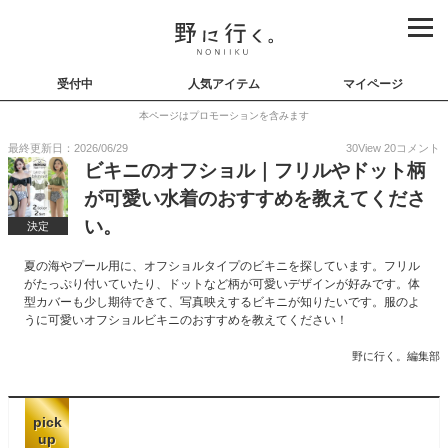
受付中
人気アイテム
マイページ
本ページはプロモーションを含みます
最終更新日：2026/06/29
30
View
20
コメント
ビキニのオフショル｜フリルやドット柄
が可愛い水着のおすすめを教えてくださ
い。
決定
夏の海やプール用に、オフショルタイプのビキニを探しています。フリル
がたっぷり付いていたり、ドットなど柄が可愛いデザインが好みです。体
型カバーも少し期待できて、写真映えするビキニが知りたいです。服のよ
うに可愛いオフショルビキニのおすすめを教えてください！
野に行く。編集部
pick
up