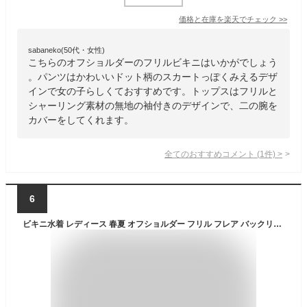
価格と在庫を
楽天
でチェック
>>
sabaneko(50代・女性)
こちらのオフショルダーのフリルビキニはいかがでしょう
。パンツはかわいいドット柄のスカートっぽくみえるデザ
インで女の子らしくておすすめです。トップスはフリルと
シャーリング素材の無地の袖付きのデザインで、二の腕を
カバーをしてくれます。
全てのおすすめコメント
(
1
件)
>
6
ビキニ水着 レディース 春夏 オフショルダー フリル フレア バックリボン ミニ丈スカート パンツ ポリエステル 3点 チェック柄 黒