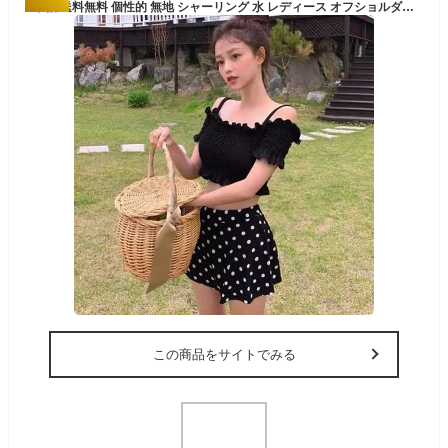
半袖 送料無料 個性的 無地 シャーリング 水 レディース オフショルダー 袖つき スイムウェア ビキニ フリル 体型カバー ドット
この商品をサイトでみる