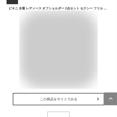
ビキニ 水着 レディース オフショルダー 2点セット セクシー フリル ショーツ 2タイプ ギャザー 10代 20代 30代 大人 ママ水着 二の腕 カバーアップ ボタニカル柄 ボーダー ワイヤー入り バスト 盛れる 2way バンドゥ かわいい 黒 即日発送
この商品をサイトでみる