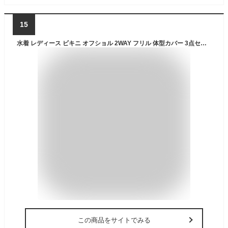
15
水着 レディース ビキニ オフショル 2WAY フリル 体型カバー 3点セット オフショルダー 袖付き スカート付き ショートパンツ プール 海 リゾート 女の子 ママ水着 ハイウエスト ネイビー ブラック S/M/L
この商品をサイトでみる