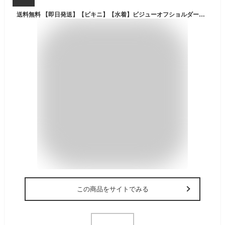
送料無料 【即日発送】【ビキニ】【水着】ビジューオフショルダーフリルビキニ 2点セット[YMT] ビキニ 水着 みずぎ レディース 体型カバー 大きい 小さい s m l 【ROUGE | ルージュ】 M266dz-P-25NN
この商品をサイトでみる