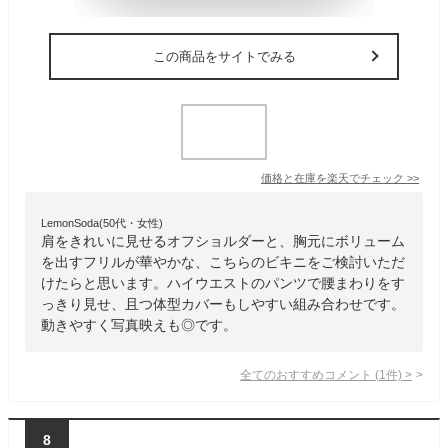
この商品をサイトでみる
価格と在庫を
楽天
でチェック
>>
LemonSoda(50代・女性)
肩をきれいに見せるオフショルダーと、胸元にボリューム
を出すフリルが華やかな、こちらのビキニをご検討いただ
けたらと思います。ハイウエストのパンツで腰まわりをす
っきり見せ、且つ体型カバーもしやすい組み合わせです。
動きやすく写真映えも◎です。
全てのおすすめコメント
(
1
件)
>
8