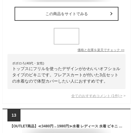
この商品をサイトでみる
価格と在庫を
楽天
でチェック
>>
ポポロろ(40代・女性)
トップスにフリルを使ったデザインがかわいいオフショル
タイプのビキニです。フレアスカートが付いた3点セット
の水着なので体型カバーしたい人におすすめです。
全てのおすすめコメント
(
1
件)
>
13
【OUTLET商品】≪3480円→1980円≫水着 レディース 水着 ビキニ オフショルダー フレア水着 花柄 3点セット レースビキニ/S/M/L 通販 小胸 ビーチ トレンド オフショル セパレート mizugi リゾート ママ 女の子 袖付き 送料無料 体型カバー ワイヤービキニ ホルタータイプ