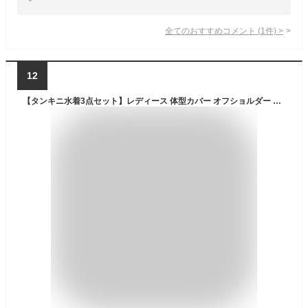
全てのおすすめコメント
(
1
件)
>
12
【タンキニ水着3点セット】レディース 体型カバー オフショルダー フリル トップス ビキニ フレアスカート ハイウエスト 大きいサイズ 無地 小胸 盛れる お腹/太もも/お尻 露出控えめ 女子 ママ ぽっちゃり お洒落 セクシー 可愛い ナイトプール