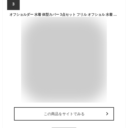
3
オフショルダー 水着 体型カバー 3点セット フリル オフショル 水着 オフショルダー水着 オフショルダー ビキニ レディース フリル フレア ティアード 女性用 ママ水着 二の腕カバー ホワイト イエロー 水色
この商品をサイトでみる