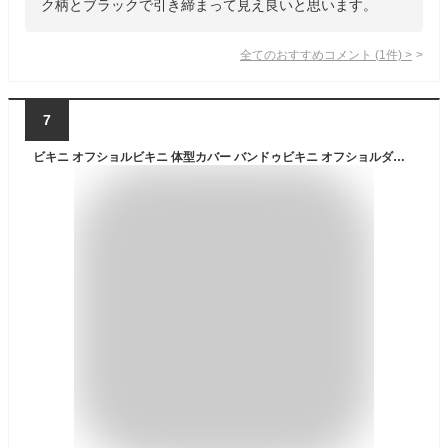
ク柄とブラックで引き締まって見え良いと思います。
全てのおすすめコメント
(
1
件)
>
7
ビキニ オフショルビキニ 体型カバー バンドゥビキニ オフショルダー 水着 レディース 小胸 胸を盛れる 胸にボリューム 二の腕を隠す セクシー ハイウエスト パンツ フリル ひらひら 大人っぽい 可愛い プール ビーチ 大きいサイズ M L LL XL 双子コーデ [J](Q)