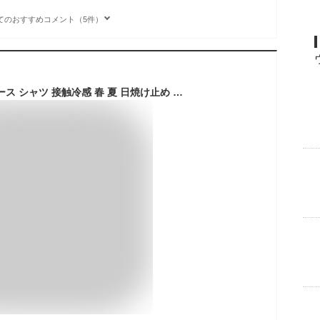
てのおすすめコメント（5件）
シアーシャツ レディース シャツ 接触冷感 春 夏 日焼け止め 長袖 透け感 大きいサイズ シースルーシャツ ブラウス ビッグシャツ シアー 長袖シャツ トップス 羽織り 薄手 冷房対策 ゆったり 二の腕カバー 体型カバー ピンク イエロー 通勤 オフィス デート リゾート