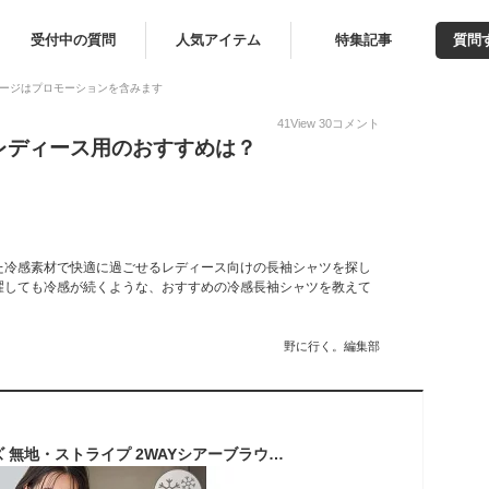
受付中の質問
人気アイテム
特集記事
質問
ージはプロモーションを含みます
41
View
30
コメント
レディース用のおすすめは？
た冷感素材で快適に過ごせるレディース向けの長袖シャツを探し
濯しても冷感が続くような、おすすめの冷感長袖シャツを教えて
野に行く。編集部
お着軽シャツシリーズ 無地・ストライプ 2WAYシアーブラウス/接触冷感・通気性／ロペピクニック（ROPE' PICNIC）