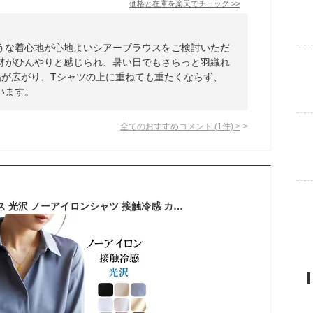
価格と在庫を
楽天
でチェック
>>
うな着心地が心地よいシアーブラウスをご検討いただ
材がひんやりと感じられ、暑い日でもさらっと羽織れ
幅が広がり、Tシャツの上に重ねても重たくならず、
います。
全てのおすすめコメント
(
1
件)
>
長袖シャツ レディース 光沢 ノーアイロンシャツ 接触冷感 カジュアルシャツ ワイシャツ おしゃれ 白シャツ ビジネス 春夏