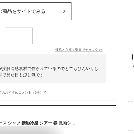
の商品をサイトでみる
価格と在庫を
楽天
でチェック
>>
が接触冷感素材で作られているのでとてもひんやりし
材で見た目も涼し気です
てのおすすめコメント（3件）
シアーシャツ レディース シャツ 接触冷感 シアー 春 長袖シャツ 夏 日焼け止め 長袖 透け感 大きいサイズ オフィス UVカット シースルー ブラウス トップス 羽織り 冷房対策 抜け感 おしゃれ 体型カバー 通勤 オフィス デート リゾート 海 シンプル ゆったり カジュアル