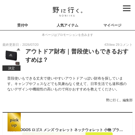
受付中
人気アイテム
マイページ
本ページはプロモーションを含みます
最終更新日：2026/07/20
43
View
29
コメント
アウトドア財布｜普段使いもできるおす
すめは？
決定
普段使いもできる丈夫で使いやすいアウトドアっぽい財布を探していま
す。キャンプやフェスなどでも気兼ねなく使えて、日常生活でも違和感の
ないデザインや機能性の高いもので何かおすすめを教えてください。
野に行く。編集部
pick
up
財布 LOGOS ロゴス メンズ ウォレット ネックウォレット 小物 ブランド雑貨 コンパクト LOGOSPark ブランド アウトドア レディース 男性 大人 かっこいい カジュアル 普段使い カードケース マジックテープ 札入れ 小銭入れ ネックストラップ