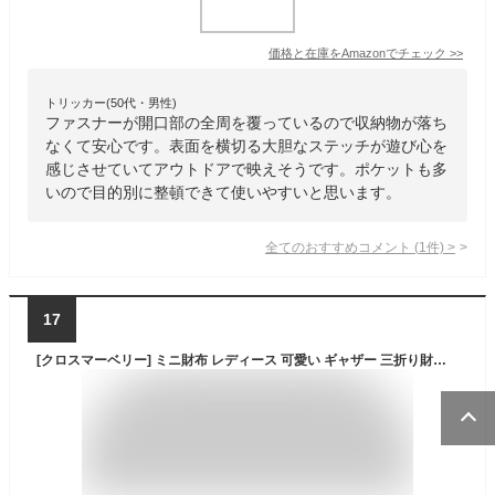
価格と在庫を
Amazon
でチェック
>>
トリッカー(50代・男性)
ファスナーが開口部の全周を覆っているので収納物が落ち
なくて安心です。表面を横切る大胆なステッチが遊び心を
感じさせていてアウトドアで映えそうです。ポケットも多
いので目的別に整頓できて使いやすいと思います。
全てのおすすめコメント
(
1
件)
>
17
[クロスマーベリー] ミニ財布 レディース 可愛い ギャザー 三折り財布 御洒落 ウォレット 小銭入れ 小銭が出しやすい 三つ折り財布 使いやすい 財布 小さめ 高見え 普段使い R73 ブラウン