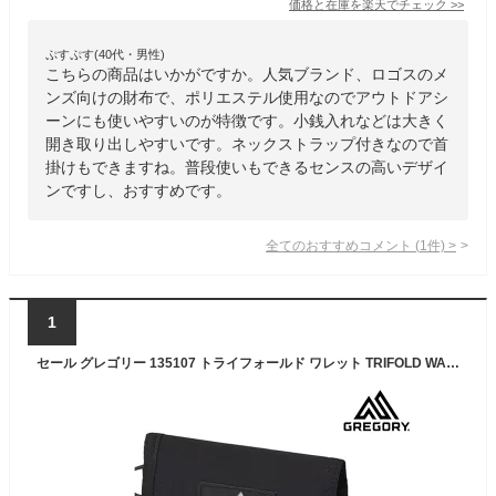
価格と在庫を
楽天
でチェック
>>
ぷすぷす(40代・男性)
こちらの商品はいかがですか。人気ブランド、ロゴスのメ
ンズ向けの財布で、ポリエステル使用なのでアウトドアシ
ーンにも使いやすいのが特徴です。小銭入れなどは大きく
開き取り出しやすいです。ネックストラップ付きなので首
掛けもできますね。普段使いもできるセンスの高いデザイ
ンですし、おすすめです。
全てのおすすめコメント
(
1
件)
>
1
セール グレゴリー 135107 トライフォールド ワレット TRIFOLD WALLET メンズ レディース ワレット ウォレット 財布 子供 ジュニア アウトドア 登山 通勤 通学 旅行 普段使い ライフスタイル シンプル 使いやすい 収納 Dリング 26ss 春夏 新作