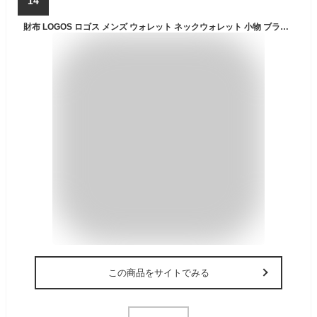
14
財布 LOGOS ロゴス メンズ ウォレット ネックウォレット 小物 ブランド雑貨 コンパクト LOGOSPark ブランド アウトドア レディース 男性 大人 かっこいい カジュアル 普段使い カードケース マジックテープ 札入れ 小銭入れ ネックストラップ
この商品をサイトでみる