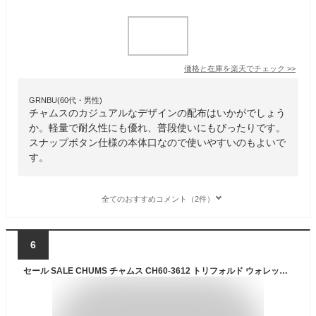
価格と在庫を
楽天
でチェック
>>
GRNBU(60代・男性)
チャムスのカジュアルなデザインの配布はいかがでしょう
か。軽量で耐久性にも優れ、普段使いにもぴったりです。
スナップボタン仕様の本体口なので使いやすいのもよいで
す。
全てのおすすめコメント（2件）
6
セール SALE CHUMS チャムス CH60-3612 トリフォルド ウォレット スウェット ナイロン TRIFOLD WALLET SWEAT NYLON メンズ レディース 男女兼用 財布 三つ折り アウトドア キャンプ 普段使い キーリング スウェット ベルクロ 撥水 撥油 防汚 26ss 春夏