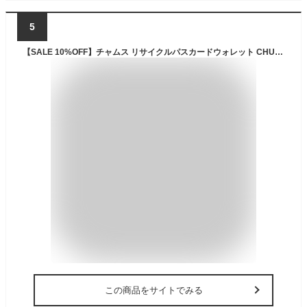
5
【SALE 10%OFF】チャムス リサイクルパスカードウォレット CHUMS Recycle Pass Card Wallet CH60-4065 財布 カードケース パスケース お札入れ 旅行 トラベル 二つ折り 普段使い プレゼント ギフト シンプル カジュアル キャンプ アウトドア
この商品をサイトでみる