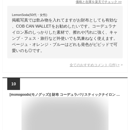
価格と在庫を
楽天
でチェック
>>
LemonSoda(50代・女性)
掲載写真では飲み物を入れてますがお財布としても有効な
、COB CAN WALLETをお勧めしたいです。コーデュラナ
イロン系のしっかりした素材で、擦れや汚れに強く、キャ
ンプ・フェス・旅行など外使いでも気兼ねなく使えます。
ベージュ・オレンジ・ブルーはどれも発色がビビッドで可
愛いのも◎です。
全てのおすすめコメント
(
1
件)
>
10
[monogoods(モノグッズ)] 財布 コーデュラバリスティックナイロン 1680D ネイビー×アイボリー