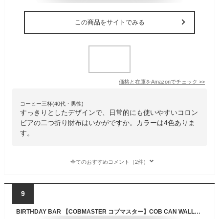
この商品をサイトでみる
価格と在庫を
Amazon
でチェック
>>
コーヒー三杯(40代・男性)
すっきりとしたデザインで、日常的にも使いやすいコロン
ビアの二つ折り財布はいかがですか。カラーは4色ありま
す。
全てのおすすめコメント（2件）
9
BIRTHDAY BAR 【COBMASTER コブマスター】COB CAN WALLET バースデイバー 財布・ポーチ・ケース 財布 ベージュ オレンジ ブルー