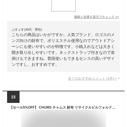
価格と在庫を
楽天
でチェック
>>
ぷすぷす(40代・男性)
こちらの商品はいかがですか。人気ブランド、ロゴスのメ
ンズ向けの財布で、ポリエステル使用なのでアウトドアシ
ーンにも使いやすいのが特徴です。小銭入れなどは大きく
開き取り出しやすいです。ネックストラップ付きなので首
掛けもできますね。普段使いもできるセンスの高いデザイ
ンですし、おすすめです。
全てのおすすめコメント
(
1
件)
>
15
【セール5%OFF】 CHUMS チャムス 財布 リサイクルビルフォルドウォレット 長財布 ロングウォレット カード入れ 小銭入れ メンズ レディース アウトドア 通勤 通学 CH60-3568 メール便対応