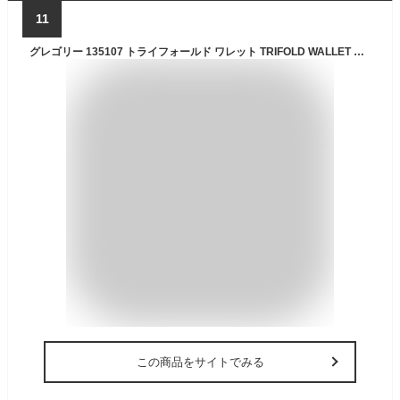
11
グレゴリー 135107 トライフォールド ワレット TRIFOLD WALLET メンズ レディース ワレット ウォレット 財布 子供 ジュニア アウトドア 登山 通勤 通学 旅行 普段使い ライフスタイル シンプル 使いやすい 収納 Dリング 26ss 春夏新作
この商品をサイトでみる