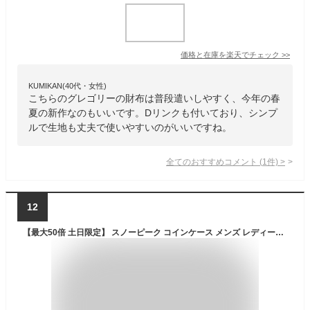
価格と在庫を
楽天
でチェック
>>
KUMIKAN(40代・女性)
こちらのグレゴリーの財布は普段遣いしやすく、今年の春
夏の新作なのもいいです。Dリンクも付いており、シンプ
ルで生地も丈夫で使いやすいのがいいですね。
全てのおすすめコメント
(
1
件)
>
12
【最大50倍 土日限定】 スノーピーク コインケース メンズ レディース コンパクト snow peak ブランド おしゃれ 財布 ミニ財布 コンパクト 小さい 小さめ 軽い 軽量 防水 丈夫 小銭入れ アウトドア ウォレット ECOPAK Sling Wallet AC-25SU414