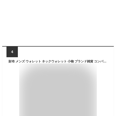
4
財布 メンズ ウォレット ネックウォレット 小物 ブランド雑貨 コンパクト LOGOS ロゴス LOGOSPark ブランド アウトドア レディース 男性 大人 かっこいい カジュアル 普段使い カードケース マジックテープ 札入れ 小銭入れ ネックストラップ