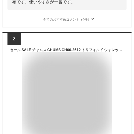
布です。使いやすさが一番です。
全てのおすすめコメント（4件）
2
セール SALE チャムス CHUMS CH60-3612 トリフォルド ウォレット スウェット ナイロン TRIFOLD WALLET SWEAT NYLON メンズ レディース 男女兼用 財布 三つ折り アウトドア キャンプ 普段使い キーリング スウェット ベルクロ 撥水 撥油 防汚 26ss 春夏