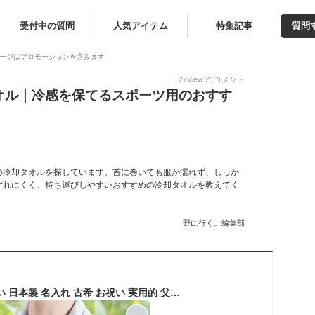
受付中の質問
人気アイテム
特集記事
質問
ージはプロモーションを含みます
27
View
21
コメント
オル｜冷感を保てるスポーツ用のおすす
の冷却タオルを探しています。首に巻いても服が濡れず、しっか
ずれにくく、持ち運びしやすいおすすめの冷却タオルを教えてく
野に行く。編集部
冷感タオル 濡らさない 日本製 名入れ 古希 お祝い 実用的 父親 誕生日プレゼント 70代 【 接触冷感 クールタオル 】 生地 ひんやり タオル 父 誕生日 60代 50代 40代 女性 母 母親 女友達 日焼け対策 暑さ対策 熱中症対策 紫外線対策 部活 スポーツ マフラータオル ストール