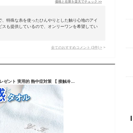
価格と在庫を
楽天
でチェック
>>
で、特殊な糸を使ったひんやりとした触り心地のアイ
ビスも提供しているので、オンリーワンを希望してい
全てのおすすめコメント
(
3
件)
>
冷感タオル 名入れ プレゼント 実用的 熱中症対策 【 接触冷感クールタオル 】 父親 誕生日プレゼント 70代 男性 60代 50代 80代 父 義父 祖父 女性 母 母親 ひんやり 暑さ対策 首 濡らさない 紫外線対策 日本製 イニシャル 刺繍 部活 スポーツ アウトドア クリスマス FLEGRE