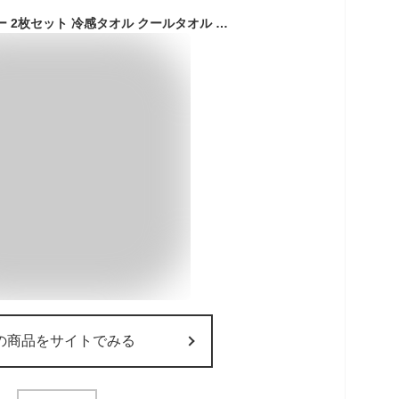
タオル ネッククーラー 2枚セット 冷感タオル クールタオル スーパークール ひんやり 冷たい 送料無料 子供 アウトドア フェイスタオル 大人 冷たい 濡らさない 冷感 猛暑 夏 冷却タオル スポーツ 夏の熱中症対策 速乾 軽量 超吸水 暑さ対策
の商品をサイトでみる