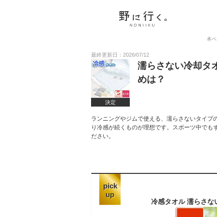
本ペ
最終更新日：2026/07/12
濡らさない冷却タ
めは？
決定
ランニングやジムで使える、濡らさないタイプ
り冷感が続くものが理想です。スポーツ中でも
ださい。
pick
up