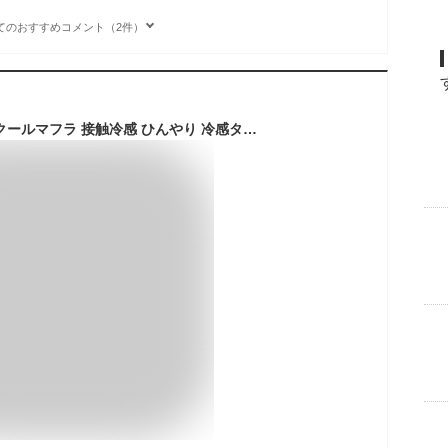
てのおすすめコメント（2件）
[KaoGao] マフラー クールマフラ 接触冷感 ひんやり 冷感タオル 濡らさない タオル ストール 日焼け対策 首 冷やす 清涼グッズ 酷暑対策 冷感スカーフ ネッククーラー 熱中症対策 マフラータオル 夏用-カラー4||冷感マフラー