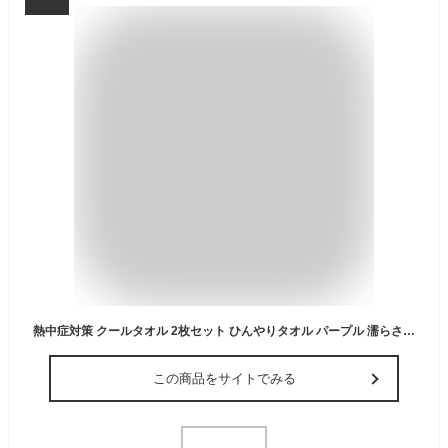
熱中症対策 クールタオル 2枚セット ひんやりタオル パープル 濡らさない かわいい 速乾タオル 首 冷感タオル 夏 タオル 冷たいタオル 冷却 冷感タオル uvカット ネッククーラー 熱中症防止 夏タオル アイスタオル
この商品をサイトでみる