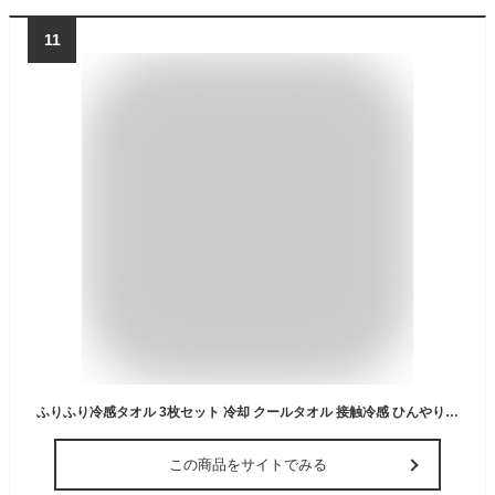
11
ふりふり冷感タオル 3枚セット 冷却 クールタオル 接触冷感 ひんやり 暑さ対策グッズ 熱中症対策グッズ 日焼け対策 UVカット | 農作業 登山 運動 部活 通勤 防災 100cm×30cm | B1164#2 ミストブルーセット
この商品をサイトでみる