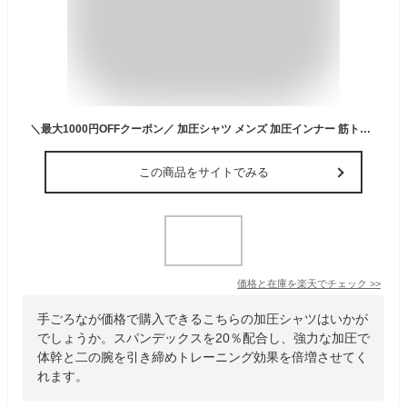
＼最大1000円OFFクーポン／ 加圧シャツ メンズ 加圧インナー 筋トレ ダイエット シャツ 着圧 インナー お腹 引締め 姿勢 補正 猫背 補正下着 タンクトップ ウェア コンプレッション インナー ハード 強圧 お腹 ウエスト セット
この商品をサイトでみる
価格と在庫を
楽天
でチェック
>>
手ごろなが価格で購入できるこちらの加圧シャツはいかが
でしょうか。スパンデックスを20％配合し、強力な加圧で
体幹と二の腕を引き締めトレーニング効果を倍増させてく
れます。