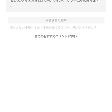
るひんやりタオルはいかがですか。カラーは6色あります
。
回答された質問
濡らさない冷却タオル｜冷感を保てるスポーツ用のおすすめは？
全てのおすすめコメント
(
2
件)
>