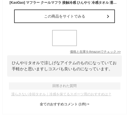
[KaoGao] マフラー クールマフラ 接触冷感 ひんやり 冷感タオル 濡らさない タオル ストール 日焼け対策 首 冷やす 清涼グッズ 酷暑対策 冷感スカーフ ネッククーラー 熱中症対策 マフラータオル 夏用-カラー3||冷感マフラー
この商品をサイトでみる
価格と在庫を
Amazon
でチェック
>>
ひんやりタオルで涼しげなアイテムのものになっていてお
手軽かと思いますしコスパも良いものになっています。
回答された質問
濡らさない冷却タオル｜冷感を保てるスポーツ用のおすすめは？
全てのおすすめコメント
(
1
件)
>