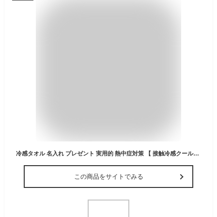
冷感タオル 名入れ プレゼント 実用的 熱中症対策 【 接触冷感クールタオル 】 父親 誕生日プレゼント 70代 男性 60代 50代 80代 父 義父 祖父 女性 母 母親 ひんやり 暑さ対策 首 濡らさない 紫外線対策 日本製 イニシャル 刺繍 部活 スポーツ アウトドア クリスマス FLEGRE
この商品をサイトでみる