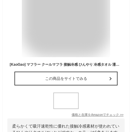
[KaoGao] マフラー クールマフラ 接触冷感 ひんやり 冷感タオル 濡らさない タオル ストール 日焼け対策 首 冷やす 清涼グッズ 酷暑対策 冷感スカーフ ネッククーラー 熱中症対策 マフラータオル 夏用-カラー4||冷感マフラー
この商品をサイトでみる
価格と在庫を
Amazon
でチェック
>>
柔らかくて吸汗速乾性に優れた接触冷感素材が使われてい