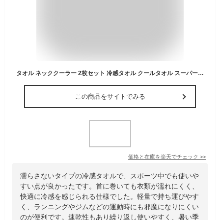
タオル ネッククーラー 2枚セット 冷感タオル クールタオル スーパークール ひんやり 冷たい 送料無料 子供 アウトドア フェイスタオル 大人 冷たい 濡らさない 冷感 猛暑 夏 冷却タオル スポーツ 夏の熱中症対策 速乾 軽量 超吸水 暑さ対策
この商品をサイトでみる
価格と在庫を
楽天
でチェック
>>
濡らさないタイプの冷感タオルで、スポーツ中でも使いや
すい点が良かったです。首に巻いても衣類が濡れにくく、
快適に冷感を感じられる仕様でした。軽量で持ち運びやす
く、ランニングやジムなどの運動時にも邪魔になりにくい
のが便利です。速乾性もあり繰り返し使いやすく、暑い季