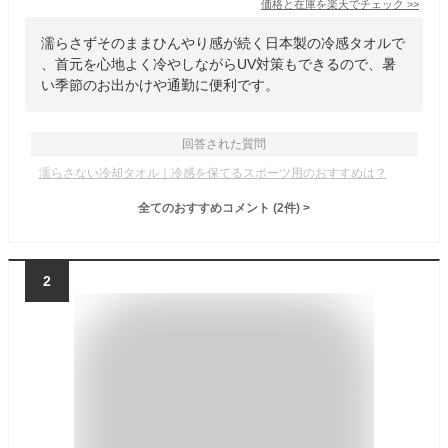
価格と在庫を
楽天
でチェック
>>
濡らさずそのままひんやり感が続く日本製の冷感タオルで
、首元を心地よく冷やしながらUV対策もできるので、暑
い季節のお出かけや通勤に便利です。
回答された質問
濡らさない冷却タオル｜冷感を保てるスポーツ用のおすすめは？
全てのおすすめコメント
(
2
件)
>
2