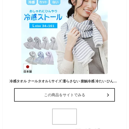
冷感タオル クールタオル Lサイズ 濡らさない 接触冷感 冷たい ひんやり タオル UVカット 日本製 夏 首元ひんやり 紫外線対策 冷感ストール 夏用 暑さ対策【ネコポスで送料無料】レディース プレゼント 7F (09000414r)
この商品をサイトでみる