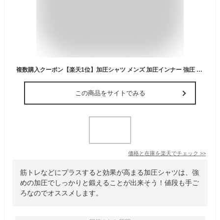
複数購入クーポン【楽天1位】加圧シャツ メンズ 加圧インナー 強圧 半袖 強め Tシャツ タンクトップ 大きいサイズ 姿勢補正 背筋補正 インナー 下着 補正インナー 加圧トレ 筋トレ 加圧シャツ レディース スポーツインナー アンダーシャツ 腹筋 メール便 送料無料
この商品をサイトでみる
価格と在庫を
楽天
でチェック
>>
筋トレなどにプラスすると効果が高まる加圧シャツは、強
めの加圧でしっかりと鍛えることが出来そう！値段も手ご
ろなのでオススメします。