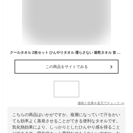
クールタオル 2枚セット ひんやりタオル 濡らさない 速乾タオル 首 冷感タオル 夏 タオル 冷たいタオル 冷却 冷感タオル 熱中症対策 uvカット ネッククーラー 熱中症防止 夏タオル アイスタオル こども 暑さ対策グッズ アウトドア キャンプ 母の日 父の日
この商品をサイトでみる
価格と在庫を
楽天
でチェック
>>
こちらの商品はいかがですか。複層になっていて汗をかい
ても効率よく蒸発させることができる便利なタオルです。
気化熱効果により、しっかりとしたひんやり感を得ること