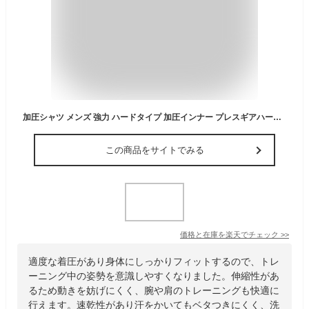
加圧シャツ メンズ 強力 ハードタイプ 加圧インナー プレスギアハード Vネック Uネック お腹 引締め 猫背 姿勢 補正 男性用 下着 Tシャツ 着圧 トレーニング 運動用 スポーツ 速乾 蒸れない 半袖 厚手生地 運動不足 黒 白
この商品をサイトでみる
価格と在庫を
楽天
でチェック
>>
適度な着圧があり身体にしっかりフィットするので、トレ
ーニング中の姿勢を意識しやすくなりました。伸縮性があ
るため動きを妨げにくく、腕や肩のトレーニングも快適に
行えます。速乾性があり汗をかいてもベタつきにくく、洗