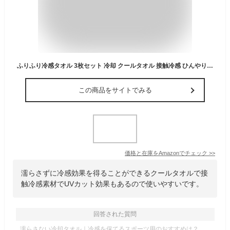
ふりふり冷感タオル 3枚セット 冷却 クールタオル 接触冷感 ひんやり 暑さ対策グッズ 熱中症対策グッズ 日焼け対策 UVカット | 農作業 登山 運動 部活 通勤 防災 100cm×30cm | B1164#3 グレイッシュカラーセット
この商品をサイトでみる
価格と在庫を
Amazon
でチェック
>>
濡らさずに冷感効果を得ることができるクールタオルで接
触冷感素材でUVカット効果もあるので使いやすいです。
回答された質問
濡らさない冷却タオル｜冷感を保てるスポーツ用のおすすめは？