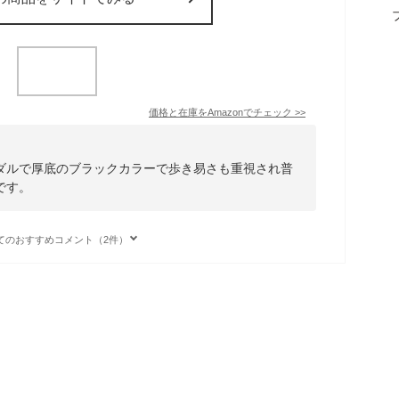
価格と在庫を
Amazon
でチェック
>>
ダルで厚底のブラックカラーで歩き易さも重視され普
です。
てのおすすめコメント（2件）