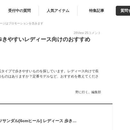
受付中の質問
人気アイテム
特集記事
質問
ージはプロモーションを含みます
28
View
25
コメント
歩きやすいレディース向けのおすすめ
底タイプで歩きやすいものを探しています。レディース向けで長
のものはありますか？定番モデルなど、おすすめを教えてくださ
野に行く。編集部
[メヌエ] 厚底 スポーツサンダル[6cmヒール] レディース 歩きやすい スポサン スニーカーサンダル メッシュ 4020 M(23.0～23.5cm)