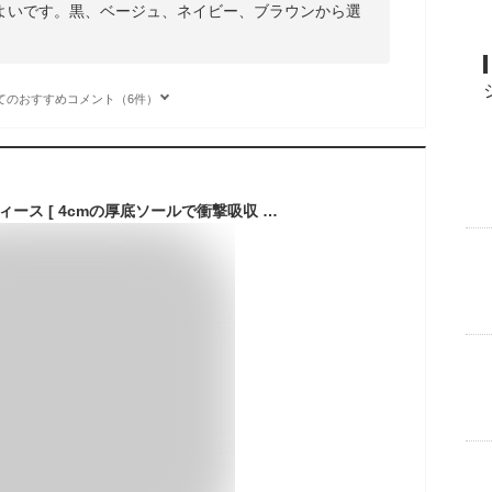
よいです。黒、ベージュ、ネイビー、ブラウンから選
てのおすすめコメント（6件）
サンダル メンズ レディース [ 4cmの厚底ソールで衝撃吸収 足長効果 超軽量のEVA素材 歩きやすい ] さんだる スポーツサンダル おしゃれ 人気 アウトドア キャンプ つっかけ ビーチサンダル びーちさんだる コンフォートサンダル スポーツさんだる LAD WEATHER ラドウェザー