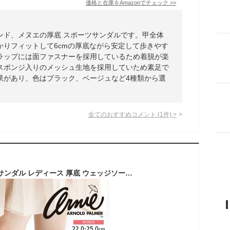
価格と在庫を
Amazon
でチェック
>>
ンド、メヌエの厚底 スポーツサンダルです。甲全体
かりフィットして6cmの厚底ながら安定して歩きやす
ラップには面ファスナーを採用しているため着脱が楽
スポンジ入りのメッシュ生地を採用していため素足で
果があり、色はブラック、ベージュなど4種類から選
全てのおすすめコメント
(
1
件)
>
アーノルドパーマー サンダル レディース 厚底 ウェッジソール 軽量 スポーツサンダル レディース スポーツ 歩きやすい シンプル かわいい 脱げにくい ストラップサンダル 黒 ベージュ ネイビー ブラウン