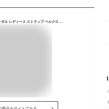
[Vivian] スポーツサンダル レディース ストラップ ベルクロ 厚底 V45510SM ブラック L(24.0-24.5)
の商品をサイトでみる