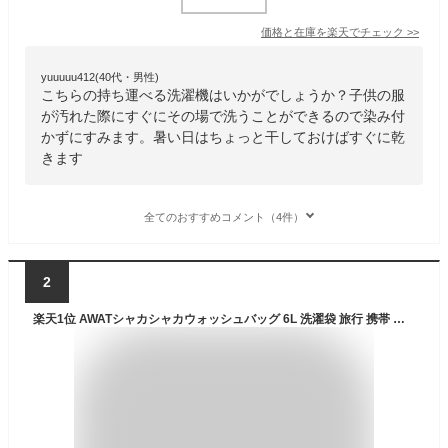
価格と在庫を
楽天
でチェック
>>
yuuuuu412(40代・男性)
こちらの持ち運べる洗濯機はいかがでしょうか？子供の服
が汚れた際にすぐにその場で洗うことができるので染み付
かずにすみます。暑い日はちょっと干しておけばすぐに乾
きます
全てのおすすめコメント（4件）
2
楽天1位 AWATシャカシャカウォッシュバッグ 6L 洗濯袋 旅行 携帯 旅行用 洗濯バッグ ウォッシュバッグ ウォッシュバック 洗濯 便利 手動 洗濯機 旅行グッズ つけ置き洗い つけ置き 漬けおきバッグ 海外旅行 脱水 絞る 圧縮 袋