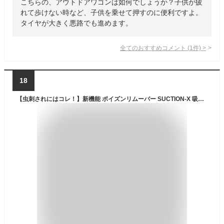
こちらの、アウトドアワゴンは如何でしょうか？子供が疲
れて歩けない時など、子供を乗せて押すのに便利ですよ。
タイヤが大きく悪路でも進めます。
全てのおすすめコメント
(
1
件)
>
18
【虫刺されにはコレ！】新機能 ポイズンリムーバー SUCTION-X 吸引維持 ロック機能付き! 予備カップも付属した安心パック 【品質1年間保証】rsl