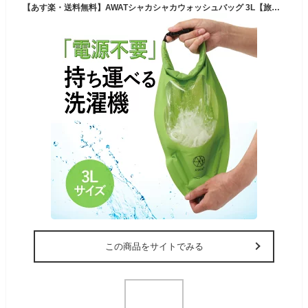
【あす楽・送料無料】AWATシャカシャカウォッシュバッグ 3L【旅行 便利グッズ 洗濯 脱水 絞る 圧縮 袋 浸け置き 防災 予洗い 衣類 服 靴下 出張 海外旅行 キャンプ アウトドア 肌着 下着 洗い 旅先 災害 子供 少量 小物 洗う 洗濯物 登山 海 汚れ物 釣り 非常用】
この商品をサイトでみる