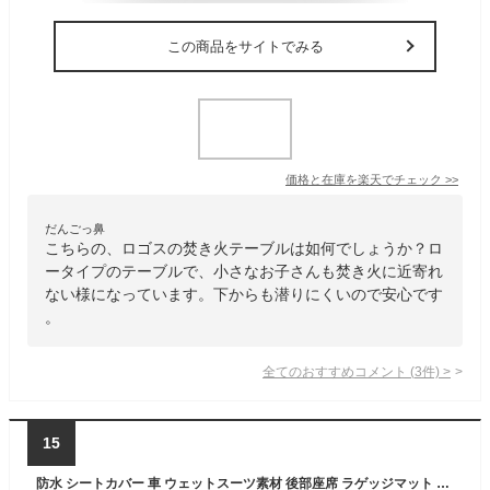
この商品をサイトでみる
価格と在庫を
楽天
でチェック
>>
だんごっ鼻
こちらの、ロゴスの焚き火テーブルは如何でしょうか？ロ
ータイプのテーブルで、小さなお子さんも焚き火に近寄れ
ない様になっています。下からも潜りにくいので安心です
。
全てのおすすめコメント
(
3
件)
>
15
防水 シートカバー 車 ウェットスーツ素材 後部座席 ラゲッジマット 座席カバー サーフィン 海水浴 アウトドア キャンプ 洗える シート 子供 アウトドア用品 カバー キャンプ イベント グッズ 釣り 便利グッズ アクセサリー Bタイプ 2列目 汎用