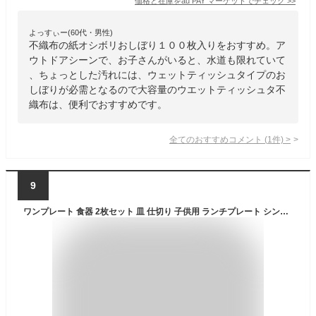
価格と在庫を
au PAY マーケット
でチェック
>>
よっすぃー(60代・男性)
不織布の紙オシボリおしぼり１００枚入りをおすすめ。ア
ウトドアシーンで、お子さんがいると、水道も限れていて
、ちょっとした汚れには、ウェットティッシュタイプのお
しぼりが必需となるので大容量のウエットティッシュタ不
織布は、便利でおすすめです。
全てのおすすめコメント
(
1
件)
>
9
ワンプレート 食器 2枚セット 皿 仕切り 子供用 ランチプレート シンプル 食洗機 レンジ 対応【 マドーレ モーニングプレート 2色セット】洋食器 和食器 キャンプ bbq 便利 グッズ お子様ランチ おうちカフェ ダイエット 家事 時短 生活 応援 うれしい アイテム 日本製