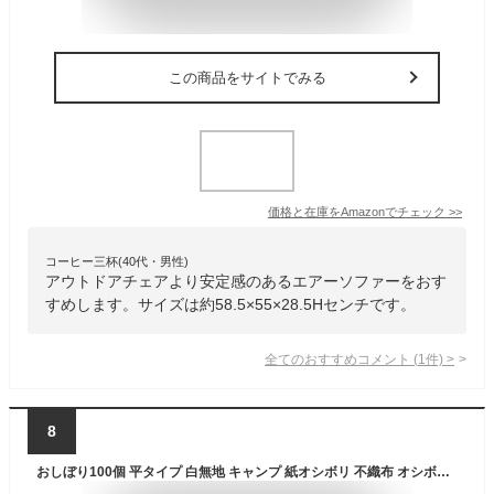
この商品をサイトでみる
価格と在庫を
Amazon
でチェック
>>
コーヒー三杯(40代・男性)
アウトドアチェアより安定感のあるエアーソファーをおす
すめします。サイズは約58.5×55×28.5Hセンチです。
全てのおすすめコメント
(
1
件)
>
8
おしぼり100個 平タイプ 白無地 キャンプ 紙オシボリ 不織布 オシボリお手拭き ウェットティッシュ ポイント消化