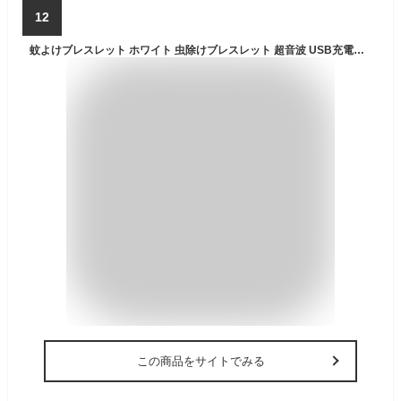
12
蚊よけブレスレット ホワイト 虫除けブレスレット 超音波 USB充電式 静音 防水 蚊除けリング 虫除けリング 子供 大人 虫対策 (管理S) 送料無料 【SK19484】
この商品をサイトでみる