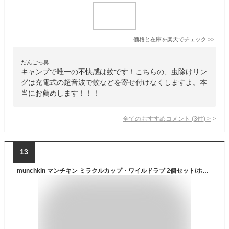
価格と在庫を
楽天
でチェック
>>
だんごっ鼻
キャンプで唯一の不快感は蚊です！こちらの、虫除けリン
グは充電式の超音波で蚊などを寄せ付けなくしますよ。本
当にお薦めします！！！
全てのおすすめコメント
(
3
件)
>
13
munchkin マンチキン ミラクルカップ・ワイルドラブ 2個セット/ホッキョクグマ&シャチ FDMU17344