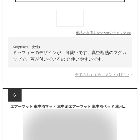
価格と在庫を
Amazon
でチェック
>>
Kelly(50代・女性)
ミッフィーのデザインが、可愛いです。真空断熱のマグカ
ップで、蓋が付いているので 使いやすいです。
全てのおすすめコメント
(
1
件)
>
6
エアーマット 車中泊マット 車中泊エアーマット 車中泊ベッド 車用品 車中泊 便利グッズ キャンプ用品 アウトドア 電気ポンプ 枕つき 独立クッション 自宅用 車用 収納袋付き ブラック