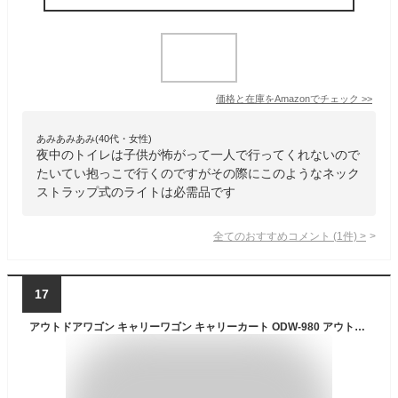
価格と在庫を
Amazon
でチェック
>>
あみあみあみ(40代・女性)
夜中のトイレは子供が怖がって一人で行ってくれないので
たいてい抱っこで行くのですがその際にこのようなネック
ストラップ式のライトは必需品です
全てのおすすめコメント
(
1
件)
>
17
アウトドアワゴン キャリーワゴン キャリーカート ODW-980 アウトドア ワゴン キャリーワゴン アウトドアキャリー キャリーカート マルチキャリー アウトドア レジャー BBQ バーベキュー 台車 折りたたみ 荷物 キャンプ 収納 頑丈 子供 軽量