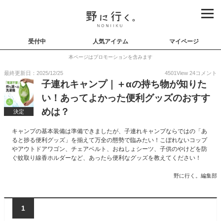
受付中
人気アイテム
マイページ
本ページはプロモーションを含みます
最終更新日：2025/12/25
4501
View
24
コメント
子連れキャンプ｜＋αの持ち物が知りた
い！あってよかった便利グッズのおすす
めは？
決定
キャンプの基本装備は準備できましたが、子連れキャンプならではの「あ
ると捗る便利グッズ」を揃えて万全の態勢で臨みたい！こぼれないコップ
やアウトドアワゴン、チェアベルト、おねしょシーツ、子供のやけどを防
ぐ蚊取り線香ホルダーなど、あったら便利なグッズを教えてください！
野に行く。編集部
1