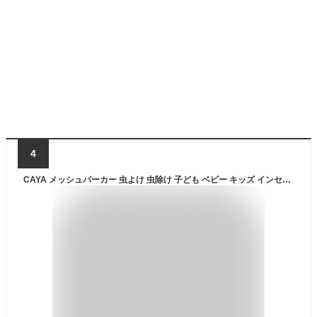
4
CAYA メッシュパーカー 虫よけ 虫除け 子ども ベビー キッズ インセクトシールド 遠足 登山 キャンプ バーベキュー ガーデニング 釣り ウォーキング パーカー