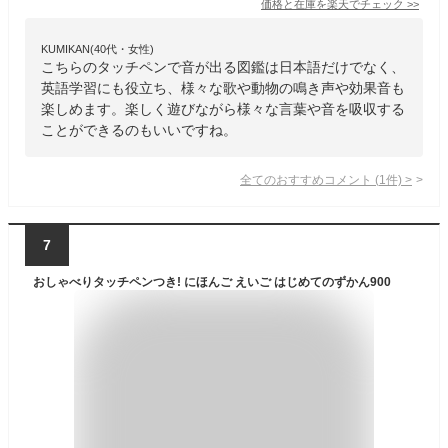
価格と在庫を
楽天
でチェック
>>
KUMIKAN(40代・女性)
こちらのタッチペンで音が出る図鑑は日本語だけでなく、
英語学習にも役立ち、様々な歌や動物の鳴き声や効果音も
楽しめます。楽しく遊びながら様々な言葉や音を吸収する
ことができるのもいいですね。
全てのおすすめコメント
(
1
件)
>
7
おしゃべりタッチペンつき! にほんご えいご はじめてのずかん900