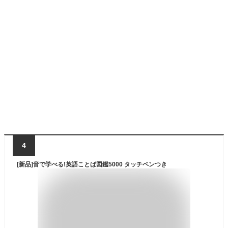
4
[新品]音で学べる!英語ことば図鑑5000 タッチペンつき