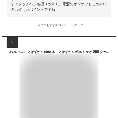
す！タッチペンも握りやすく、電源のオンオフもしやすい
のも嬉しいポイントですね！
全てのおすすめコメント（2件）
3
まいにちのことばずかん1500 本 ことばずかん 絵本 しかけ 図鑑 タッチペン 小学館 えほん 英語 知育 知育玩具 おもちゃ 音 歌 音が出る プレゼント 英語教材 音楽 読み聞かせ メロディ 仕掛け 英会話 英語教育 しかけ絵本 音が出る絵本 音声付き はじめてのずかん