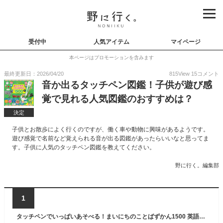
受付中
人気アイテム
マイページ
本ページはプロモーションを含みます
最終更新日：2026/04/20
815
View
15
コメント
音か出るタッチペン図鑑！子供が遊び感
覚で見れる人気図鑑のおすすめは？
決定
子供とお散歩によく行くのですが、働く車や動物に興味があるようです。
遊び感覚で名前など覚えられる音が出る図鑑があったらいいなと思ってま
す。子供に人気のタッチペン図鑑を教えてください。
野に行く。編集部
1
タッチペンでいっぱいあそべる！まいにちのことばずかん1500 英語つき [ 小学館辞典編集部 ]