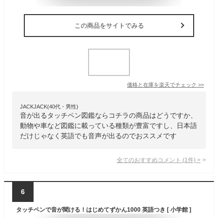
この商品をサイトでみる
価格と在庫を
楽天
でチェック
>>
JACKJACK(40代・男性)
音が出るタッチペン図鑑ならコチラの商品はどうですか、
動物や車など図鑑に載っている種類が豊富ですし、日本語
だけじゃなく英語でも音声が出るのでおススメです
全てのおすすめコメント
(
1
件)
>
6
タッチペンで音が聞ける！はじめてずかん1000 英語つき [ 小学館 ]