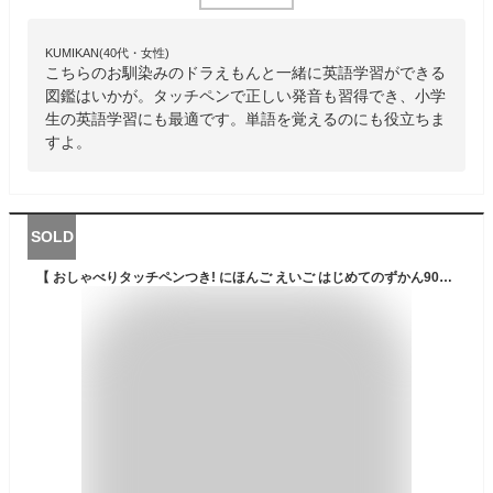
KUMIKAN(40代・女性)
こちらのお馴染みのドラえもんと一緒に英語学習ができる
図鑑はいかが。タッチペンで正しい発音も習得でき、小学
生の英語学習にも最適です。単語を覚えるのにも役立ちま
すよ。
SOLD
【 おしゃべりタッチペンつき! にほんご えいご はじめてのずかん900 】 はじめてずかん こども 子ども 0歳 1歳 2歳 3歳 4歳 講談社 タッチペン おしゃべり 図鑑 ずかん はじめて 音 本 日本語 英語 おもちゃ プレゼント 知育玩具 英語教育 英才教育 遊び