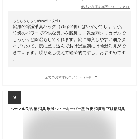
価格と在庫を
楽天
でチェック
>>
ももももももんが(50代・女性)
靴用の除湿消臭バッグ（75g×2個）はいかがでしょうか。
竹炭のパワーで不快な臭いを脱臭し、乾燥剤シリカゲルで
しっかりと除湿もしてくれます。靴に挿入しやすい細身タ
イプなので、夜に差し込んでおけば翌朝には除湿消臭がで
きています。繰り返し使えて経済的ですし、おすすめです
。
全てのおすすめコメント（2件）
9
ハナマル良品 靴 消臭 除湿 シューキーパー型 竹炭 消臭剤 下駄箱消臭 【お掃除・収納のプロが推薦】 (グレー/3足セット)