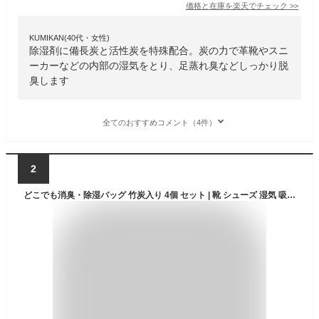
価格と在庫を
楽天
でチェック
>>
KUMIKAN(40代・女性)
除湿剤に備長炭と活性炭を特殊配合。炭の力で革靴やスニ
ーカーなどの内部の湿気をとり、足蒸れ臭などしっかり脱
臭します
全てのおすすめコメント（4件）
2
どこでも消臭・除湿バッグ 竹炭入り 4個 セット | 靴 シューズ 湿気 吸湿 脱臭 消臭 調湿 湿気取り 炭 タンス 玄関 下駄箱 クローゼット ミニ 衣装ケース 衣類 消臭剤 除湿剤 防カビ 新生活応援 臭い くつ 靴消臭剤 乾燥 服 除湿 引き出し 洋服 便利グッズ 生活雑貨 新生活