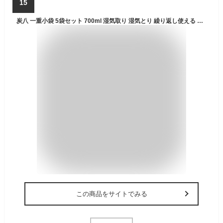
15
炭八 一重小袋 5袋セット 700ml 湿気取り 湿気とり 繰り返し使える 湿気対策 消臭 除湿 除湿剤 結露対策 炭 下駄箱 靴箱 車内 水回り 乾燥剤 ペット 捨てやすい
この商品をサイトでみる