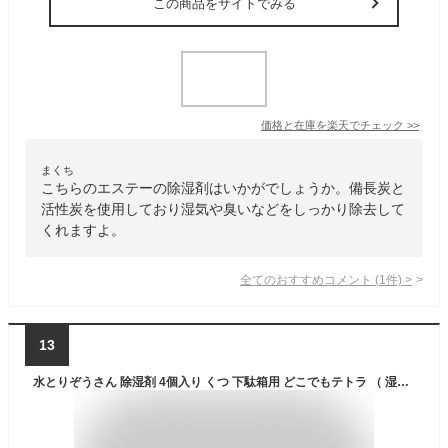
この商品をサイトでみる
価格と在庫を
楽天
でチェック
>>
まくち
こちらのエステーの除湿剤はいかがでしょうか。備長炭と
活性炭を使用しており湿気や臭いなどをしっかり除去して
くれますよ。
全てのおすすめコメント
(
1
件)
>
13
水とりぞうさん 除湿剤 4個入り くつ 下駄箱用 どこでもテトラ （ 湿気取り 除湿 脱臭 吸湿 靴用 靴 玄関 下駄箱 吸湿量 20g 4個 玄関収納 活性炭 消臭 汗ムレ 湿気 水取 みずとりぞうさん 水とりゾウさん 収納 ） 【3980円以上送料無料】