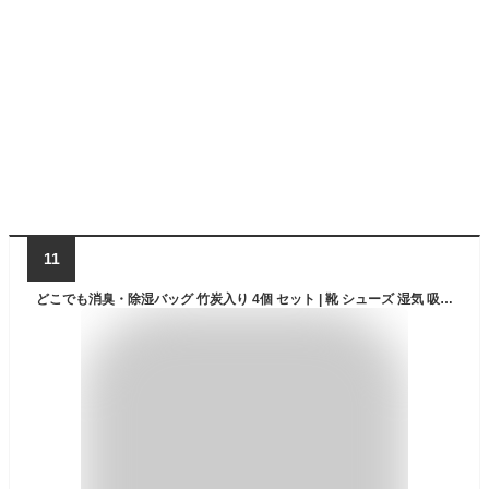
11
どこでも消臭・除湿バッグ 竹炭入り 4個 セット | 靴 シューズ 湿気 吸湿 脱臭 消臭 調湿 湿気取り 炭 タンス 玄関 下駄箱 クローゼット ミニ 衣装ケース 衣類 消臭剤 除湿剤 防カビ 新生活応援 臭い くつ 靴消臭剤 乾燥 除湿 引き出し 新生活 洋服ケース 竹炭 臭い取り