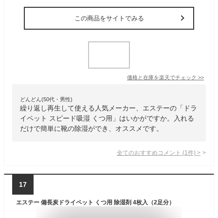
この商品をサイトでみる
価格と在庫を
楽天
でチェック
>>
どんどん(50代・男性)
繰り返し再生して使える人気メーカー、エステーの「ドラ
イペット スピード吸湿 くつ用」はいかがですか。入れる
だけで簡単に靴の除湿ができ、オススメです。
全てのおすすめコメント
(
1
件)
>
17
エステー 備長炭ドライペット くつ用 除湿剤 4枚入（2足分）