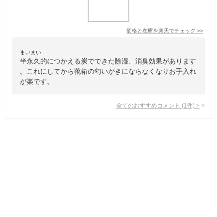
価格と在庫を
楽天
でチェック
>>
まいまい
半永久的につかえる炭でできた除湿、消臭効果があります
。これにしてから靴箱の匂いがきにならなくなりお手入れ
が楽です。
全てのおすすめコメント
(
1
件)
>