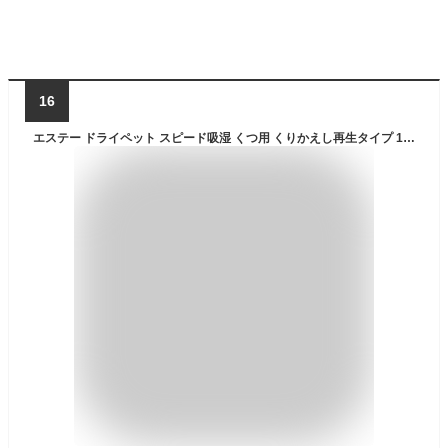
16
エステー ドライペット スピード吸湿 くつ用 くりかえし再生タイプ 150g 2個入(1足分)