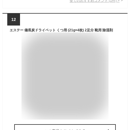
全てのおすすめコメント
(
1
件)
>
12
エステー 備長炭ドライペット くつ用 (21g×4枚) 2足分 靴用 除湿剤