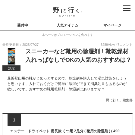
受付中
人気アイテム
マイページ
本ページはプロモーションを含みます
最終更新日：2025/07/27
6289
View
47
コメント
スニーカーなど靴用の除湿剤！靴乾燥材
入れっぱなしでOKの人気のおすすめは？
決定
最近登山用の靴がじめっとするので、乾燥剤を購入して湿気対策をしよう
と思います。入れておくだけで簡単に除湿ができて消臭効果もあるものが
欲しいです。おすすめの靴用乾燥剤・除湿剤はありますか？
野に行く。編集部
1
エステー ドライペット 備長炭 くつ用 2足分 ( 靴用の除湿剤 ) ( 4901070907601 )