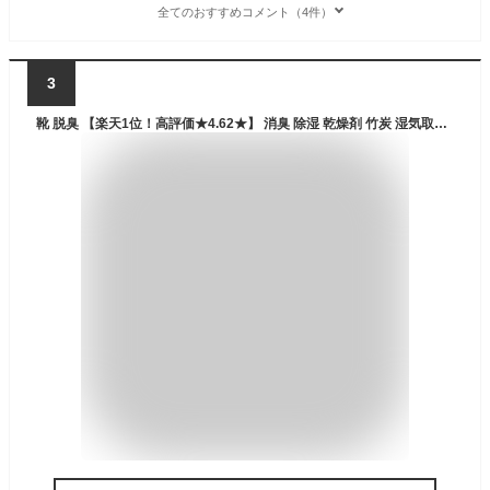
全てのおすすめコメント（4件）
3
靴 脱臭 【楽天1位！高評価★4.62★】 消臭 除湿 乾燥剤 竹炭 湿気取り 『脱臭力は備長炭の5倍以上!』 天然孟宗竹炭 6パック(3足分) ペット 繰り返し使用可 臭い 消臭剤 靴用 ブーツ 下駄箱 除菌 除湿剤 炭 革靴 運動靴 クローゼット アンダル 送料無料