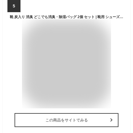
5
靴 炭入り 消臭 どこでも消臭・除湿バッグ 2個 セット | 靴用 シューズ 竹炭入り 湿気 吸湿 脱臭 調湿 湿気取り 湿気とり 乾燥材 炭 スニーカー 玄関 下駄箱 引き出し 消臭剤 除湿剤 防カビ 臭い スーツケース クローゼット 乾燥 乾燥剤 匂い 脱臭剤 くつ 新生活 模様替え
この商品をサイトでみる