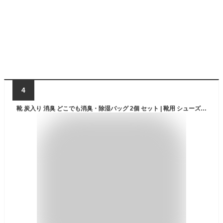
4
靴 炭入り 消臭 どこでも消臭・除湿バッグ 2個 セット | 靴用 シューズ 竹炭入り 湿気 吸湿 脱臭 湿気取り 湿気とり 炭 スニーカー 玄関 下駄箱 引き出し 消臭剤 除湿剤 防カビ 臭い スーツケース クローゼット 乾燥 乾燥剤 匂い 脱臭剤 服 除湿 湿気対策 梅雨 便利グッズ