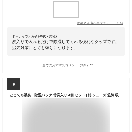
価格と在庫を
楽天
でチェック
>>
ドーナッツ大好き(40代・男性)
炭入りで入れるだけで除湿してくれる便利なグッズです。
湿気対策にとても頼りになります。
全てのおすすめコメント（3件）
6
どこでも消臭・除湿バッグ 竹炭入り 4個 セット | 靴 シューズ 湿気 吸湿 脱臭 消臭 調湿 湿気取り 炭 タンス 玄関 下駄箱 クローゼット ミニ 衣装ケース 衣類 消臭剤 除湿剤 防カビ 新生活応援 臭い くつ 靴消臭剤 乾燥 除湿 引き出し 新生活 洋服ケース 竹炭 臭い取り