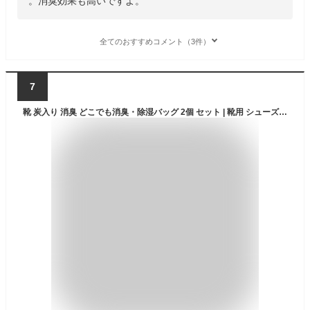
。消臭効果も高いですよ。
全てのおすすめコメント（3件）
7
靴 炭入り 消臭 どこでも消臭・除湿バッグ 2個 セット | 靴用 シューズ 竹炭入り 湿気 吸湿 脱臭 調湿 湿気取り 湿気とり 乾燥材 炭 スニーカー 玄関 下駄箱 衣替え 引き出し 消臭剤 除湿剤 防カビ 臭い スーツケース クローゼット 靴消臭剤 乾燥 乾燥剤 臭い消し 匂い 取り