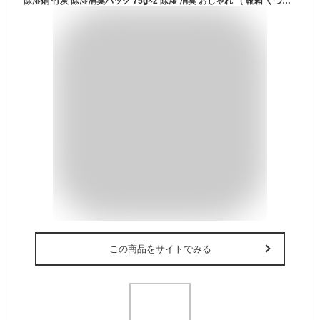
除湿剤 竹炭 除湿消臭バッグ 75g×2 除湿 消臭 おしゃれ （ 靴箱 くつ箱 玄関 クローゼット 消臭効果 除湿効果 繰り返し使える ） 【39ショップ】
この商品をサイトでみる