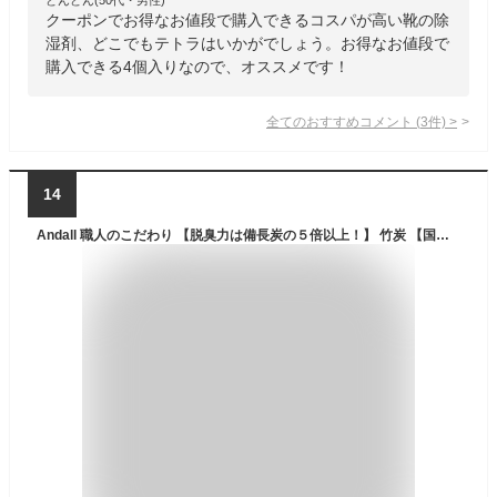
クーポンでお得なお値段で購入できるコスパが高い靴の除
湿剤、どこでもテトラはいかがでしょう。お得なお値段で
購入できる4個入りなので、オススメです！
全てのおすすめコメント
(
3
件)
>
14
Andall 職人のこだわり 【脱臭力は備長炭の５倍以上！】 竹炭 【国内検査機関で試験済】 靴 消臭剤 空気清浄 繰り返し使用可 除湿剤 下駄箱 湿気取り 脱臭 調湿 革靴 ブーツ 水虫 アンダル (グレー6個入り)