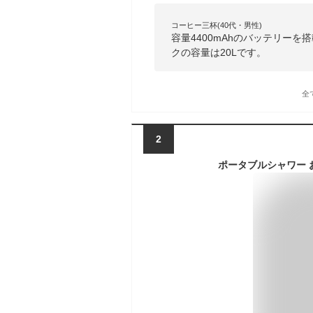
コーヒー三杯(40代・男性)
容量4400mAhのバッテリー
クの容量は20Lです。
全
2