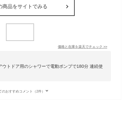
の商品をサイトでみる
価格と在庫を
楽天
でチェック
>>
ウトドア用のシャワーで電動ポンプで180分 連続使
てのおすすめコメント（2件）