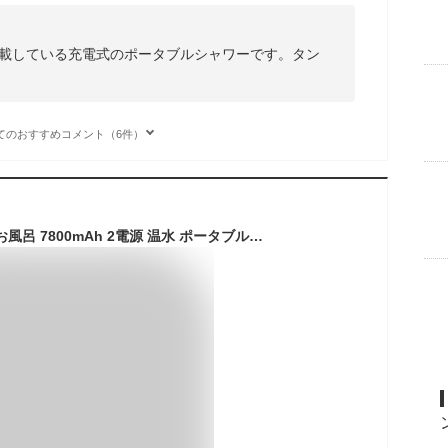
を搭載している充電式のポータブルシャワーです。タン
てのおすすめコメント（6件）
ポータブルシャワー お風呂 7800mAh 2電源 温水 ポータブルシャワー アウトドアシャワー USB充電式 4800mAh 電動シャワー アウトド 簡易シャワー 節水シャワー コードレス 流量無段階調節 釣り 海水浴 旅行 水遣り 洗車 コンパクト ペットシャワー 節水 防災グッズ