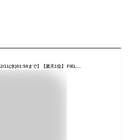
【SALE特価4,840円12/11(水)01:59まで】【楽天1位】 FIELDOOR ポータブルシャワー 簡易シャワー 電動 USB充電式 最大連続140分 アウトドアシャワー 電動シャワー 携帯 水圧/水量調節 温水対応 ホルダー付き 海水浴 サーフィン マリンスポーツ ★[送料無料]