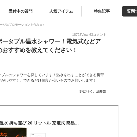
受付中の質問
人気アイテム
特集記事
質問
ージはプロモーションを含みます
18723
View
63
コメント
ポータブル温水シャワー！電気式などア
のおすすめを教えてください！
タブルのシャワーを探しています！温水を出すことができる携帯
びがしやすく、できるだけ値段が安いものでお願いします！
野に行く。編集部
ポータブル シャワー 温水 持ち運び 20 リットル 充電式 簡易シャワー 電動 アウトドア 携帯 しゃわー 簡単/タンク 容量 20L 水量 毎分 5L 電動式 ポンプ バッテリー 4400mAh 100分使用可 USB 充電 LED ライト シャワータイプ 8種類 噴射 グリップ 固定 レバー タンク安定リング 日本語説明書/アウトドア キャンプ サーフィン 防災 園芸 ペット 洗車