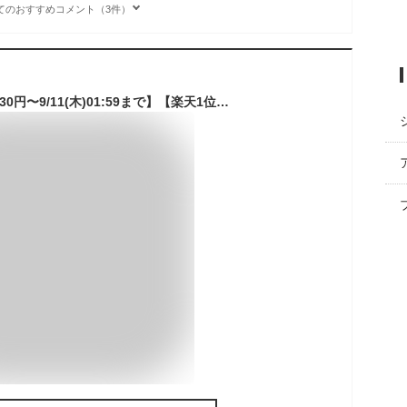
てのおすすめコメント（3件）
【4,950円→SALE4,730円〜9/11(木)01:59まで】【楽天1位】 FIELDOOR ポータブルシャワー 電動シャワー 簡易シャワー 電動 USB充電式 最大連続180分 アウトドアシャワー 携帯 水圧/水量調節 ポンプ 温水対応 ホルダー付き 海水浴 サーフィ ★[送料無料]