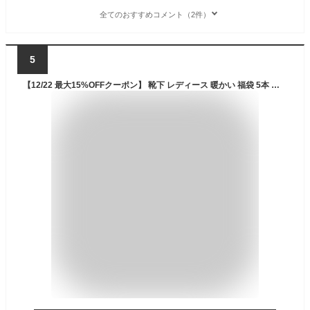
全てのおすすめコメント（2件）
5
【12/22 最大15%OFFクーポン】 靴下 レディース 暖かい 福袋 5本 セット クルー丈 おしゃれ ロークルー ソックス 冬 冬用 冷えとり カラフル 大人かわいい ポカポカソックス 冷房対策 保温 厚手 防寒 冷え 冷え性対策 レディースソックス 5足 厚地 無地