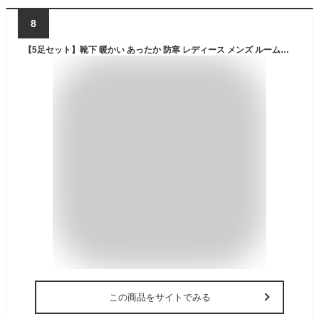
8
【5足セット】靴下 暖かい あったか 防寒 レディース メンズ ルームソックス 冷え性対策 裏起毛靴下 厚手 保温 女性 爆暖 裏起毛ソックス 部屋着 タイツ レギンス 下着 裏ファー 裏ボア タイツ レギンス インナー 男女兼用 ビジネスソックス 無地 シンプル プレゼント
この商品をサイトでみる