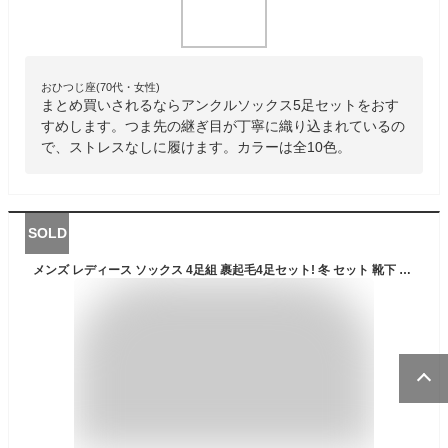
おひつじ座(70代・女性)
まとめ買いされるならアンクルソックス5足セットをおす
すめします。つま先の継ぎ目が丁寧に織り込まれているの
で、ストレスなしに履けます。カラーは全10色。
SOLD
メンズ レディース ソックス 4足組 裹起毛4足セット! 冬 セット 靴下 靴下 無地 厚手 ビジネスソックス ゆったり 綿 あったか レディース ハイソックス メンズ靴下 男靴下 レディース靴下 ソックスメンズ くつした ソックス足組 コットン