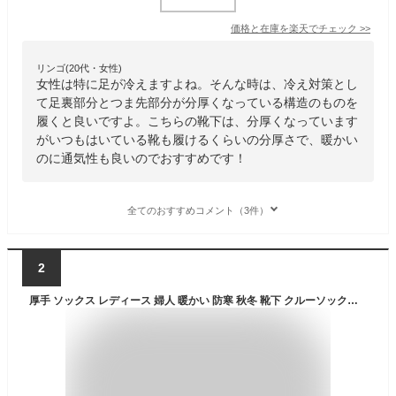
価格と在庫を
楽天
でチェック
>>
リンゴ(20代・女性)
女性は特に足が冷えますよね。そんな時は、冷え対策とし
て足裏部分とつま先部分が分厚くなっている構造のものを
履くと良いですよ。こちらの靴下は、分厚くなっています
がいつもはいている靴も履けるくらいの分厚さで、暖かい
のに通気性も良いのでおすすめです！
全てのおすすめコメント（3件）
2
厚手 ソックス レディース 婦人 暖かい 防寒 秋冬 靴下 クルーソックス リブソックス 3足セット まとめ買い おしゃれ 可愛い シンプル 無地 定番 ベーシック 黒 白 伸縮性 ストレッチ ビジネス OL 通勤 クルー丈 プレゼント ギフト