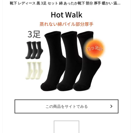
靴下 レディース 黒 3足 セット 綿 あったか靴下 部分 厚手 暖かい 温かい あったかい あたたかい コットン パイル 仕事 ビジネス 冷え性 冷え取り 女性 女性用 仕事用 ショート ソックス 冷え取り靴下 保温 防寒 くつ下 くつした 春 夏 秋 冬 黒 ブラック 送料無料
この商品をサイトでみる