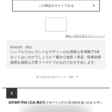
この商品をサイトでみる
価格と在庫を
楽天
でチェック
>>
BUN(50代・男性)
シンプルでエレガントなデザインがお洒落な冬用靴下5本
セットはいかがでしょうか？履き心地良く保温・防寒効果
抜群お値段も大変リーズナブルなのでおすすめします。
全てのおすすめコメント（2件）
6
送料無料 即納 2足組 裏起毛 クルーソックス 22-24cm あったか レディース靴下 パイルソックス クルー丈 婦人 足元 暖かい あったかい 冷え性 寒がり 防寒 ぽかぽか やさしくて快適な履き心地 秋冬 あったかソックス あったか裏起毛パイルクルーソックス 冬用ソックス