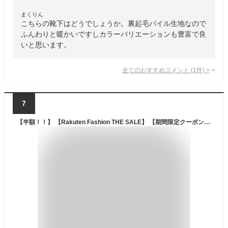
まくりん
こちらの靴下はどうでしょうか。裏起毛パイル生地なので
ふんわりと暖かいですしカラーバリエーションも豊富で良
いと思います。
全てのおすすめコメント
(
1
件)
>
7
【半額！！】 【Rakuten Fashion THE SALE】 【期間限定クーポンあり】【4枚セット】 黒 ベージュ SNSで話題 裏起毛ソックス 1200デニール 特殊製法 ソックス レディース 美脚 保温 伸縮性 裏起毛 厚手 防寒 暖かい 柔らかい 寒さ対策 極厚 極暖 冬