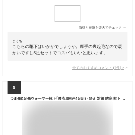
価格と在庫を
楽天
でチェック
>>
まくち
こちらの靴下はいかがでしょうか。厚手の裏起毛なので暖
かいですし5足セットでコスパもいいと思います。
全てのおすすめコメント
(
1
件)
>
9
つま先&足先ウォーマー靴下｢暖流｣(同色4足組) - 冷え 対策 防寒 靴下 発熱繊維 暖か あったか 発熱 秋 冬 秋冬 日本製 無地 メンズ レディース 冬 クルーソックス ビジネス 学校 通学 通勤 靴した くつした ミディアム ソックス ブラック グレー M L