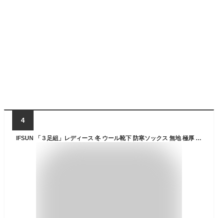
4
IFSUN 「３足組」レディース 冬 ウール靴下 防寒ソックス 無地 極厚 裏起毛 女性用 冷え取り 暖かい 作業 抗菌防臭 自宅 睡眠 22-25㎝(黒)