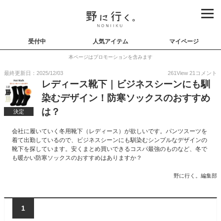
受付中
人気アイテム
マイページ
本ページはプロモーションを含みます
最終更新日：2025/12/03
261
View
21
コメント
レディース靴下｜ビジネスシーンにも馴
染むデザイン！防寒ソックスのおすすめ
は？
決定
会社に履いていく冬用靴下（レディース）が欲しいです。パンツスーツを
着て出勤しているので、ビジネスシーンにも馴染むシンプルなデザインの
靴下を探しています。安くまとめ買いできるコスパ最強のものなど、冬で
も暖かい防寒ソックスのおすすめはありますか？
野に行く。編集部
1