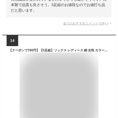
本製で品質も良さそう。3足組のお値段なのでお値打ち品
だと思います。
全てのおすすめコメント
(
1
件)
>
14
【クーポンで780円】【5足組】ソックス レディース 綿 女性 カラーソックス コットンソックス スクールソックス ブーツ ジュニア ソックススニーカー くつ下 春秋冬 無地 中厚手 ギフト 通学 通勤 ナチュラル 足首 ゆったり 22-24cm 靴下 暖かい 冷え取り ルームソックス