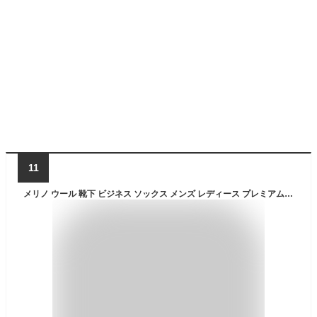
11
メリノ ウール 靴下 ビジネス ソックス メンズ レディース プレミアム ドレスソックス 毛糸 吸汗 通気 秋 冬用 抗菌防臭 くつした 黒 ブラック ブルー グレー ヨーロッパ製 3足セット ブラックマルチカラー（1xブラック, 1xグレードット, 1xグレーストライプ）