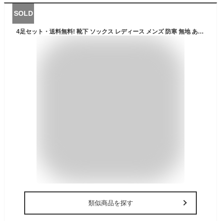
SOLD
4足セット・送料無料! 靴下 ソックス レディース メンズ 防寒 無地 あったか 暖かい 秋 冬 厚手 綿 セット ビジネスソックス コットン 4足組 ハイソックス 男靴下 レディース靴下 女靴下 メンズ靴下 ソックスメンズ 冷え対策 くつした おしゃれ
類似商品を探す