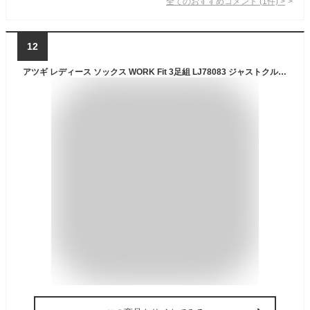
全てのおすすめコメント
(
1
件)
>
12
アツギ レディース ソックス WORK Fit 3足組 LJ78083 ジャストクルー丈 靴下 綿混 くつした 通勤 ビジネス 婦人 履き替え (01401)