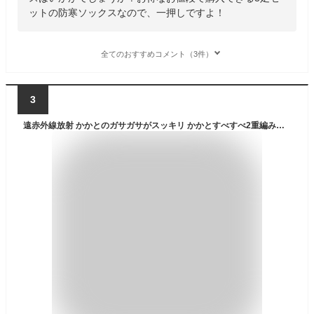
ットの防寒ソックスなので、一押しですよ！
全てのおすすめコメント（3件）
3
遠赤外線放射 かかとのガサガサがスッキリ かかとすべすべ2重編みソックス かかとカサカサスッキリ 抗菌防臭 ビジネス 厚手 ルームソックス 日本製 かかとつるつる 保湿 女性 誕生日 プレゼント ギフト あったかグッズ 女友達 アウトドア 冬 ladies 手袋屋