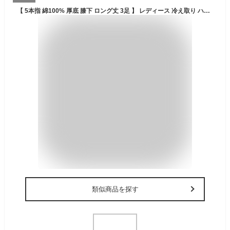
【 5本指 綿100% 厚底 膝下 ロング丈 3足 】 レディース 冷え取り ハイソックス ロング 冬 防寒 綿 仕事 白 黒 無地 五本指ソックス 5本指靴下 五本指靴下 5本指ソックス 消臭 水虫 抗菌 防臭 婦人 お母さん 綿100 コットン ビジネス ビジネス GFT b5
類似商品を探す