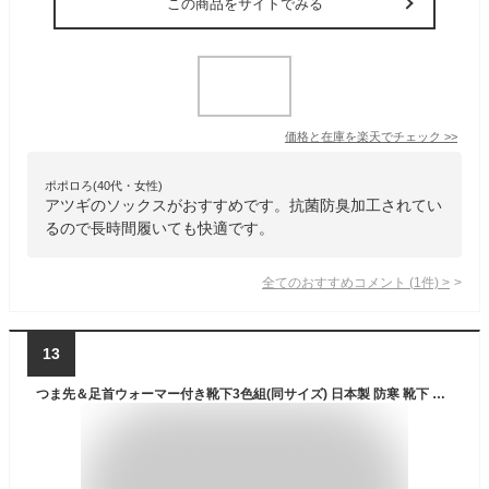
この商品をサイトでみる
価格と在庫を
楽天
でチェック
>>
ポポロろ(40代・女性)
アツギのソックスがおすすめです。抗菌防臭加工されてい
るので長時間履いても快適です。
全てのおすすめコメント
(
1
件)
>
13
つま先＆足首ウォーマー付き靴下3色組(同サイズ) 日本製 防寒 靴下 あったか レディース メンズ 冬 冬用 暖かい おしゃれ 暖か靴下 温か靴下 防寒靴下