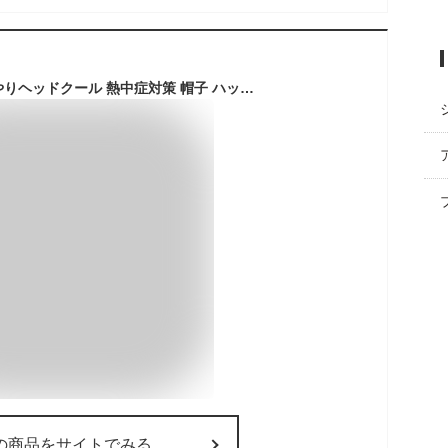
暑さ対策に！頭ひんやりヘッドクール 熱中症対策 帽子 ハット ヘルメット キャップ 濡らすだけ 簡単 冷却 冷感 保冷 クールダウン 頭を冷やす 保水 吸水 速乾 洗える 涼しい 大人 子供 子ども 猛暑 夏 節電 エコ 省エネ 対策 暑さ対策 対策グッズ 暑い メール便 2306ss
の商品をサイトでみる