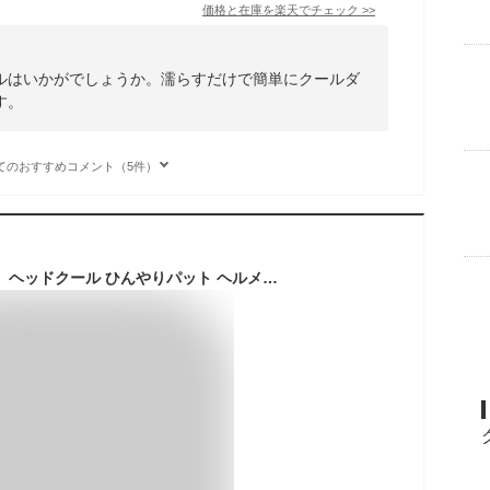
価格と在庫を
楽天
でチェック
>>
ルはいかがでしょうか。濡らすだけで簡単にクールダ
す。
てのおすすめコメント（5件）
【メール便 送料無料】ヘッドクール ひんやりパット ヘルメットインナー 熱中症 グッズ 暑さ対策 帽子 ヘルメット あたま ひんやりパット 頭ひんやり クールビズ 冷却シート 冷却マット 冷たい 冷える 洗える 冷やす 速乾 子供 農作業 外仕事 帝人ファイバー ベルオアシス