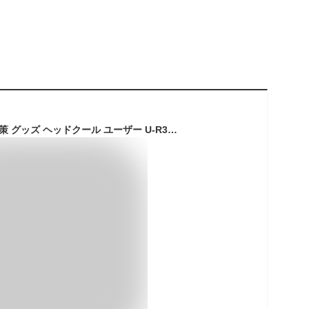
【2枚セット】熱中対策 グッズ ヘッドクール ユーザー U-R347 ブルー ひんやり ヘッドクールパッド 帽子 パッド COOL 頭 冷たい 熱中症対策グッズ 猛暑 子供 建設業 ヘルメット 作業 工事現場 ゴルフ 夏 酷暑 炎天下 外出 熱中症予防 暑さ対策 屋外【メール便送料無料