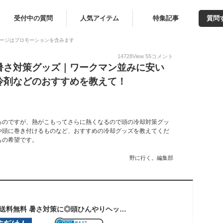
受付中の質問
人気アイテム
特集記事
質問
ージはプロモーションを含みます
14728
View
55
コメント
暑さ対策グッズ｜ワークマン並みに安い
冷剤などのおすすめを教えて！
るのですが、熱がこもってさらに熱くなるので頭の冷却対策グッ
や頭に巻き付けるものなど、おすすめの冷却グッズを教えてくだ
もの希望です。
野に行く。編集部
＼本日店内EVENT／ 送料無料 暑さ対策に◎頭ひんやりヘッドクール 熱中症対策 アイス 冷たい ヘッド 帽子用 クールパッド パット ハット ヘルメット キャップ 濡らすだけ 簡単 冷却 冷感 保冷 クールダウン 保水 吸水 速乾 洗える 涼しい 大人 子供 猛暑 節電 メール便