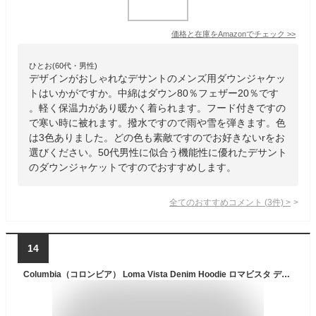
価格と在庫を
Amazon
でチェック
>>
ひとお(60代・男性)
デザインがおしゃれなデサントのメンズ用ダウンジャケッ
トはいかがですか。中綿はダウン80％フェザー20％です
。軽く保温力があり暖かく着られます。フード付きですの
で寒い時に被れます。撥水ですので雨や雪を弾きます。色
は3色ありました。どの色も素敵ですのでお好きないrをお
選びください。50代男性に似合う機能性に優れたデサント
のダウンジャケットですのでおすすめします。
全てのおすすめコメント
(
3
件)
>
14
Columbia（コロンビア） Loma Vista Denim Hoodie ロマビスタ デニム フーディー 裏地 ボア フリース 使い 中綿 ジャケット メンズ レディース アウター ブルゾン マウンテン パーカー 2020-2021モデル アウトドア キャンプ 山登り 冬 防寒 撥水 通勤 通学 【PM0437】