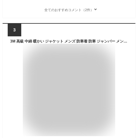
全てのおすすめコメント（2件）
3
3M 高級 中綿 暖かい ジャケット メンズ 防寒着 防寒 ジャンパー メンズ 冬 ダウンジャケット 男性 防寒具 防寒服 アウトドア 登山 キャンプ バイク 自転車 通勤 通学 メンズジャケット LAD WEATHER ラドウェザー