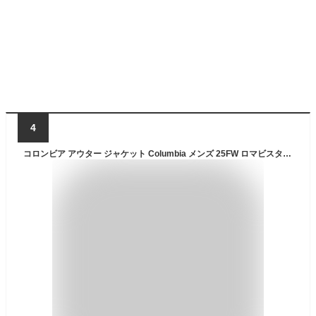
4
コロンビア アウター ジャケット Columbia メンズ 25FW ロマビスタ フーディ JKT ( Loma Vista Hoodie JACKET 裏地 フリース 中綿 保温 暖かい あったか 防寒 ブルゾン マウンテン パーカー 2025秋冬 新作 アウトドア キャンプ 山登り 防寒 通勤 通学 XM4292 )