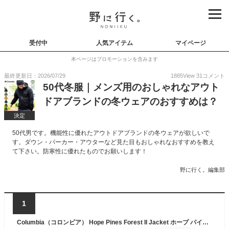
受付中
人気アイテム
マイページ
本ページはプロモーションを含みます
最終更新日：2026/07/29
1885
View
31
コメント
50代冬服｜メンズ用のおしゃれなアウト
ドアブランドの冬ウェアのおすすめは？
決定
50代男です。機能性に優れたアウトドアブランドの冬ウェアが欲しいで
す。ダウン・パーカー・アウターなど見た目もおしゃれなおすすめを教え
て下さい。防寒性に優れたものでお願いします！
野に行く。編集部
1
Columbia（コロンビア） Hope Pines Forest II Jacket ホープ パインズ フォレスト 2 ジャケット オムニヒート インフィニティ 裏地 金色 ゴールド 撥水 中綿 ダウン メンズ レディース アウター マウンテン パーカー キャンプ 冬 軽い 軽量 防寒 通勤 通学 【XE5659】