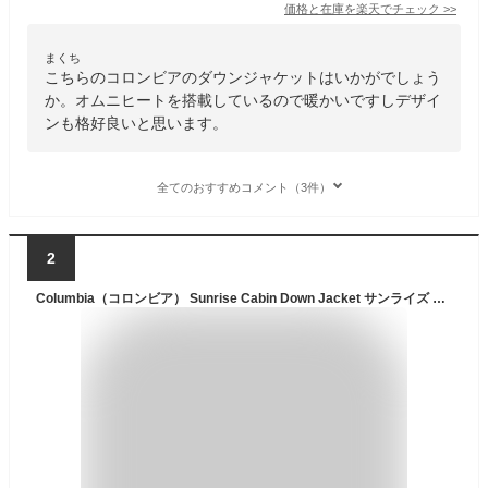
価格と在庫を
楽天
でチェック
>>
まくち
こちらのコロンビアのダウンジャケットはいかがでしょう
か。オムニヒートを搭載しているので暖かいですしデザイ
ンも格好良いと思います。
全てのおすすめコメント（3件）
2
Columbia（コロンビア） Sunrise Cabin Down Jacket サンライズ キャビン ダウン ジャケット オムニヒート インフィニティ 裏地 金色 ゴールド オムニテック 防水 軽量 軽い ダウンジャケット メンズ アウター マウンテン パーカー 冬 通勤 通学 【XE5842】