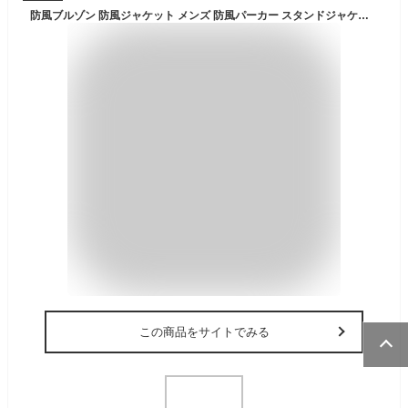
防風ブルゾン 防風ジャケット メンズ 防風パーカー スタンドジャケット 防寒着 ジャケット ブルゾン ジャンパー 防風 ストレッチ 止水ジップ ジップアップパーカー 暖かい アウター 保温 秋 冬 冬服 キャンプ スポーツ アウトドア マンパー黒 送料無料(沖縄・離島除く)
この商品をサイトでみる