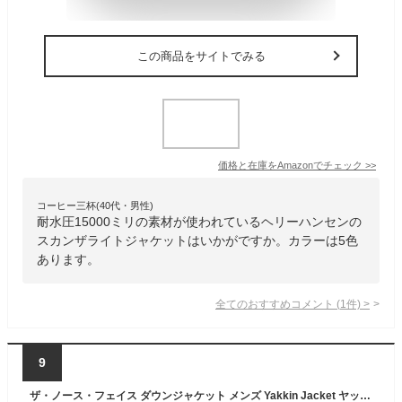
この商品をサイトでみる
価格と在庫を
Amazon
でチェック
>>
コーヒー三杯(40代・男性)
耐水圧15000ミリの素材が使われているヘリーハンセンの
スカンザライトジャケットはいかがですか。カラーは5色
あります。
全てのおすすめコメント
(
1
件)
>
9
ザ・ノース・フェイス ダウンジャケット メンズ Yakkin Jacket ヤッキンジャケット NY82333 UN ノースフェイス THE NORTH FACE