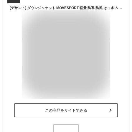
[デサント] ダウンジャケット MOVESPORT 軽量 防寒 防風 はっ水 ムーブスポーツ 止水ファスナー 雨 内ポケット BK L
この商品をサイトでみる