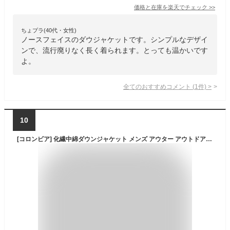
価格と在庫を
楽天
でチェック
>>
ちょプラ(40代・女性)
ノースフェイスのダウジャケットです。シンプルなデザイ
ンで、流行廃りなく長く着られます。とっても温かいです
よ。
全てのおすすめコメント
(
1
件)
>
10
[コロンビア] 化繊中綿ダウンジャケット メンズ アウター アウトドア ブランド オムニヒート 撥水 ジップアップ フーデッドジャケット ストーングリーン(397) M