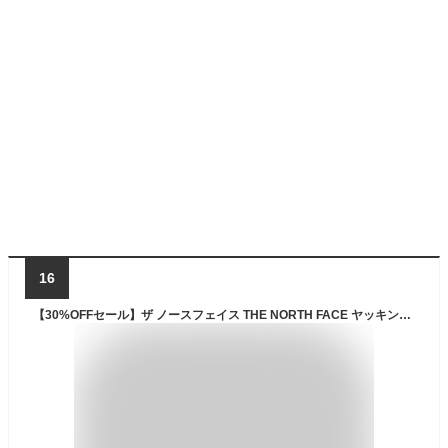
16
【30%OFFセール】ザ ノースフェイス THE NORTH FACE ヤッキンジャケット アウター キャンプ アウトドア 冬 防寒 撥水 保温性 静電ケア設計 軽量 メンズ レディース 黒 ケルプタン ニュートープ NY82232【サステナブル素材】