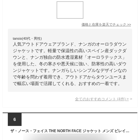
価格と在庫を
楽天
でチェック
>>
tansio(40代・男性)
人気アウトドアウェアブランド、ナンガのオーロラダウン
ジャケットです。軽量で保温性の高いスペイン産ダックダ
ウンと、ナンガ独自の防水透湿素材「オーロラテックス」
を使用した、冬の寒さや悪天候に強い、防寒性の高いダウ
ンジャケットです。ナンガらしいシンプルなデザインなの
で年齢を問わず着用でき、アウトドアからタウンユースま
で幅広い場面で活躍してくれる、おすすめの一着です。
全てのおすすめコメント
(
4
件)
>
6
ザ・ノース・フェイス THE NORTH FACE ジャケット メンズ ビレイヤー パーカー ( Belayer Parka JKT 2024秋冬 撥水 静電防止 保温 暖かい あったか 防寒 ダウンジャケット ダウン Down フード JACKET JAKET アウター アウトドア ND92215 国内正規 )