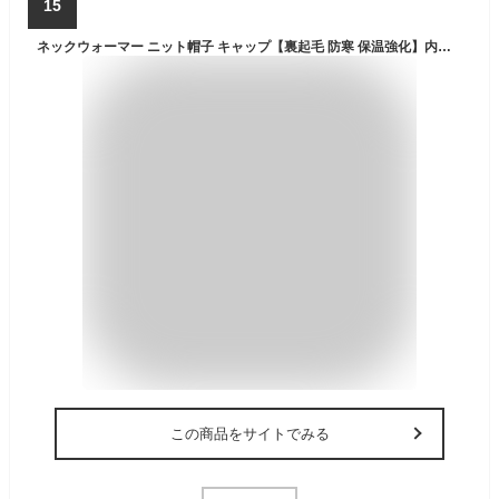
15
ネックウォーマー ニット帽子 キャップ【裏起毛 防寒 保温強化】内側に暖かい綿毛 柔らかい 伸縮素材 防寒具 スキー 自転車 通勤 通学 スポーツ アウトドア 秋冬 男女兼用 (#01.ブラック)
この商品をサイトでみる