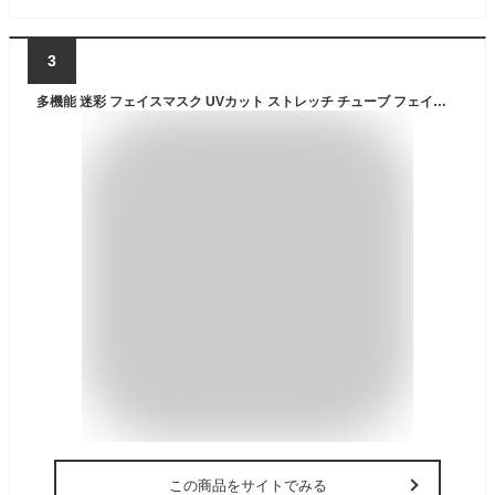
3
多機能 迷彩 フェイスマスク UVカット ストレッチ チューブ フェイスガード ネックウォーマー 防寒 防風 埃よけ 日よけ フェイスマスク ターバン ニット 帽子 フェイス ヘッド ウェア 速乾 薄手 伸縮素材 AHT-PL-CAMO (BLACK)
この商品をサイトでみる