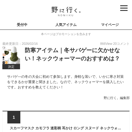
受付中
人気アイテム
マイページ
本ページはプロモーションを含みます
最終更新日：2026/02/16
866
View
20
コメント
防寒アイテム｜冬サバゲーに欠かせな
い！ネックウォーマーのおすすめは？
決定
サバゲ―の冬の大会に初めて参加します。身軽な装いで、いかに寒さ対策
をできるかが重要と聞きました。なので、ネックウォーマーを購入したい
です。おすすめを教えてください！
野に行く。編集部
1
スカーフマスク カモフラ 迷彩柄 耳かけ ロング スヌード ネックウォーマー バンダナマスク カジュアル ミリタリー サバゲー ファッション