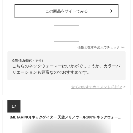
この商品をサイトでみる
価格と在庫を
楽天
でチェック
>>
GRNBU(60代・男性)
こちらのネックウォーマーはいかがでしょうか。カラーバ
リエーションも豊富なのでおすすめです。
全てのおすすめコメント
(
3
件)
>
17
[METARINO] ネックゲイター 天然メリノウール100% ネックウォーマー メンズ レディース 防寒 フェイスカバー スキー ネックウォーマー バイク スノボマスク フェイスマスク ランニング 野球