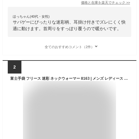
価格と在庫を
楽天
でチェック
>>
ほっちゃん(40代・女性)
サバゲーにぴったりな迷彩柄、耳掛け付きでズレにくく快
適に動けます。首周りをすっぽり覆うので暖かいです。
全てのおすすめコメント（2件）
2
富士手袋 フリース 迷彩 ネックウォーマー 8163 | メンズ レディース 男女兼用 ネック 首 マフラー かっこいい 秋 冬 雪 外 バイク 自転車 スキー 釣り レジャー アウトドア 寒い屋外