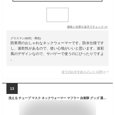
価格と在庫を
楽天
でチェック
>>
グラスマン(60代・男性)
防寒用のおしゃれなネックウォーマーです。防水仕様です
し、速乾性があるので、使い心地がいいと思います。迷彩
風のデザインなので、サバゲーで使うのにぴったりですよ
。
全てのおすすめコメント
(
1
件)
>
13
洗える チューブ マスク ネックウォーマー マフラー 自衛隊 グッズ 通気性 陸上自衛隊 装備 迷彩柄 フェイスカバー ネックガード メンズ レディース 緑 かっこいい 陸自迷彩 日除け 日焼け対策 スポーツ アーミー サバゲー サバイバルゲーム キャンプ ランニング JT-FM-001