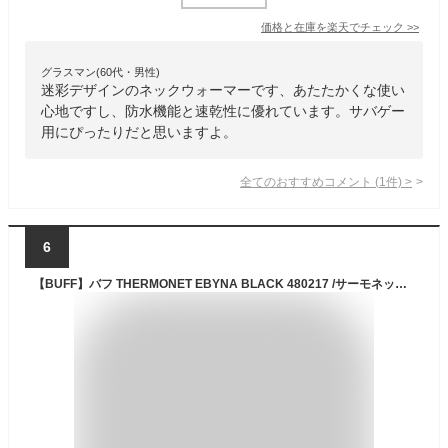
価格と在庫を
楽天
でチェック
>>
グラスマン(60代・男性)
迷彩デザインのネックウォーマーです、あたたかくな使い
心地ですし、防水機能と速乾性に優れています。サバゲー
用にぴったりだと思いますよ。
全てのおすすめコメント
(
1
件)
>
6
【BUFF】バフ THERMONET EBYNA BLACK 480217 /サーモネット/ネックウォーマー/あったかい/温かい/暖か/ネックウォーマー/スキー/スノボ/オシャレ/タウン/日焼け/ラン/サバゲー/アウトドア/トレッキング/登山/散歩/釣り/マスク【ネコポス対応】