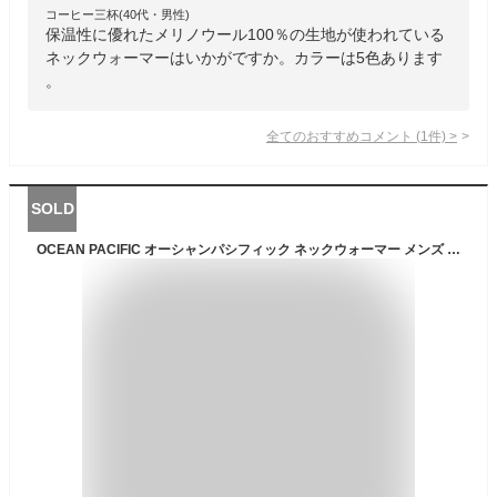
コーヒー三杯(40代・男性)
保温性に優れたメリノウール100％の生地が使われている
ネックウォーマーはいかがですか。カラーは5色あります
。
全てのおすすめコメント
(
1
件)
>
SOLD
OCEAN PACIFIC オーシャンパシフィック ネックウォーマー メンズ レディース 秋 冬 メンズフェイスマスク UV あったか 防寒 保温 カイロポケット 冷房対策 サーフブランド おしゃれ シンプル 防塵 花粉症 バイク サバゲー 釣り スノボ スキー 黒 カーキ グレー karlas