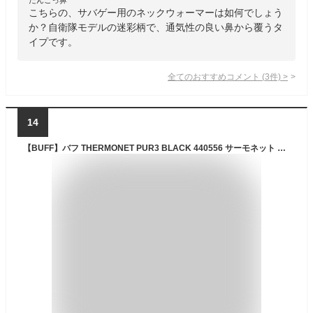
こちらの、サバゲー用のネックウォーマーは如何でしょう
か？自衛隊モデルの迷彩柄で、通気性の良い鼻から覆うタ
イプです。
全てのおすすめコメント
(
3
件)
>
14
【BUFF】バフ THERMONET PUR3 BLACK 440556 サーモネット ネックウォーマー あったかい 温かい 暖か ネックウォーマー/スキー/スノボ/オシャレ/タウン/日焼け/ラン/サバゲー/アウトドア/トレッキング/登山/散歩/釣り/マスク【ネコポス対応】