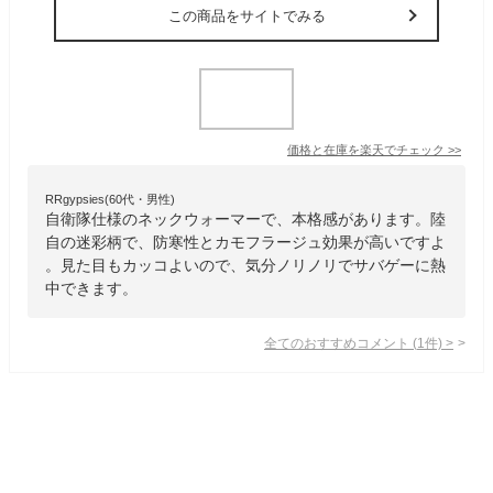
この商品をサイトでみる
価格と在庫を
楽天
でチェック
>>
RRgypsies(60代・男性)
自衛隊仕様のネックウォーマーで、本格感があります。陸
自の迷彩柄で、防寒性とカモフラージュ効果が高いですよ
。見た目もカッコよいので、気分ノリノリでサバゲーに熱
中できます。
全てのおすすめコメント
(
1
件)
>