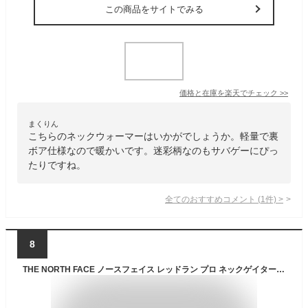
この商品をサイトでみる
価格と在庫を
楽天
でチェック
>>
まくりん
こちらのネックウォーマーはいかがでしょうか。軽量で裏
ボア仕様なので暖かいです。迷彩柄なのもサバゲーにぴっ
たりですね。
全てのおすすめコメント
(
1
件)
>
8
THE NORTH FACE ノースフェイス レッドラン プロ ネックゲイター ネックウォーマー NN72205 メンズ レディース ギフト プレゼント【F-Black(K)】