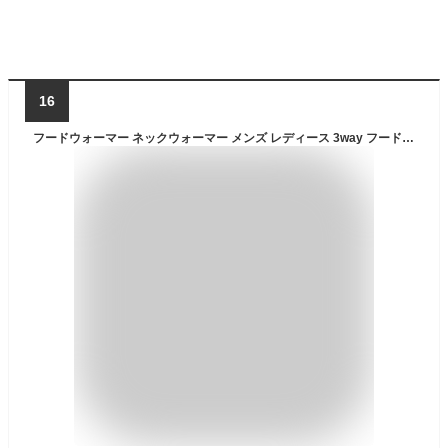
16
フードウォーマー ネックウォーマー メンズ レディース 3way フード フリース生地 スノーボード スキー ゲレンデ 通勤 通学 自転車 バイク 防寒 寒さ対策 防風 暖か 冬 アウトドア キャンプ 釣り サバゲー 調整可能 【送料無料】