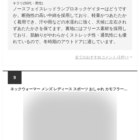
キラリ(50代・男性)
ノースフェイスレッドランプロネックゲイターはどうです
か。断熱性の高い中綿を採用しており、軽量かつあたたか
く着用でき、汗や雨などの水濡れに強く、天候に左右され
ずあたたかさを保てます。裏地にはフリース素材を採用し
ており、肌触りがやわらかくストレッチ性・通気性にも優
れているので、冬時期のアウトドアに適しています。
全てのおすすめコメント
(
1
件)
>
9
ネックウォーマー メンズ レディース スポーツ おしゃれ カモフラージュ 迷彩 ノルディック ネイティブ スヌード ふわふわ アーミー ファー フェイクファー カジュアル ボア マフラー 防寒 GJ relax