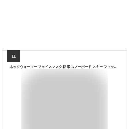
11
ネックウォーマー フェイスマスク 防寒 スノーボード スキー フィッシング 釣り バイク uv レディース メンズ キッズ 花粉症 対策 グッズ スポーツ スノボ フェイスガード フェイスカバー サバゲー 送料無料 アウトレット